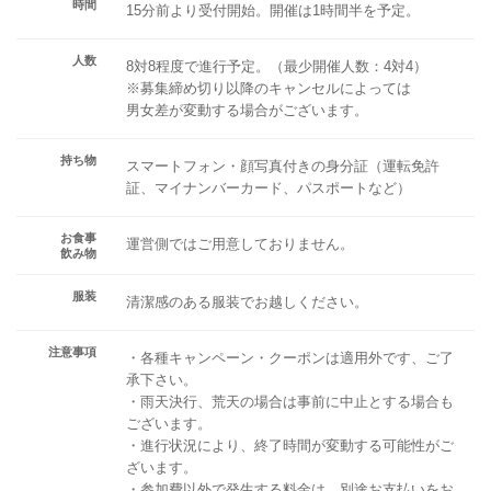
時間
15分前より受付開始。開催は1時間半を予定。
人数
8対8程度で進行予定。（最少開催人数：4対4）
※募集締め切り以降のキャンセルによっては
男女差が変動する場合がございます。
持ち物
スマートフォン・顔写真付きの身分証（運転免許
証、マイナンバーカード、パスポートなど）
お食事
運営側ではご用意しておりません。
飲み物
服装
清潔感のある服装でお越しください。
注意事項
・各種キャンペーン・クーポンは適用外です、ご了
承下さい。
・雨天決行、荒天の場合は事前に中止とする場合も
ございます。
・進行状況により、終了時間が変動する可能性がご
ざいます。
・参加費以外で発生する料金は、別途お支払いをお