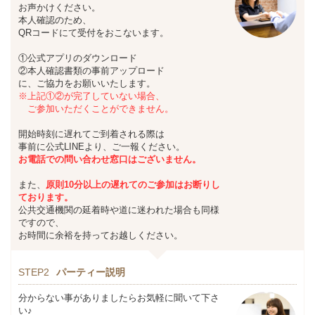
お声かけください。
本人確認のため、
QRコードにて受付をおこないます。
①公式アプリのダウンロード
②本人確認書類の事前アップロード
に、ご協力をお願いいたします。
※上記①②が完了していない場合、
ご参加いただくことができません。
開始時刻に遅れてご到着される際は
事前に公式LINEより、ご一報ください。
お
電話での問い合わせ窓口はございません。
また、
原則10分以上の遅れてのご参加は
お断りし
ております。
公共交通機関の延着時や道に迷われた場合も同様
ですので、
お時間に余裕を持ってお越しください。
STEP2
パーティー説明
分からない事がありましたらお気軽に聞いて下さ
い♪