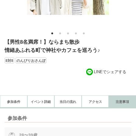
1
2
3
4
5
【男性8名満席！】ならまち散歩
情緒あふれる町で神社やカフェを巡ろう♪
8対8
のんびりおさんぽ
LINEでシェアする
参加条件
イベント詳細
当日の流れ
アクセス
注意事項
参加条件
28〜39歳