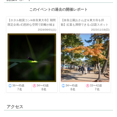
このイベントの過去の開催レポート
【ホタル観賞コンin奈良東大寺】期間
【奈良公園おさんぽ＆東大寺を拝
限定企画♪幻想的な空間で距離が縮ま
観】紅葉も満喫できる♪話題スポット
る♡
が盛り沢山！
2024/06/01(土)
2023/11/19(日)
36〜45歳
34〜43歳
34〜45歳
33〜42歳
7名
8名
8名
7名
アクセス