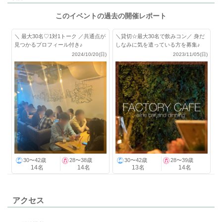
このイベントの過去の開催レポート
＼ 最大30名♡1対1トーク ／共通点が
＼貸切☆最大30名で飲みコン／ 身だ
見つかるプロフィール付き♪
しなみに気を遣っている方を募集♪
2024/10/20(日)
2023/11/05(日)
30〜42歳
28〜38歳
30〜42歳
28〜39歳
14名
14名
13名
14名
アクセス