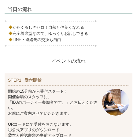
当日の流れ
+‥‥‥‥‥‥‥‥‥‥‥‥‥‥‥‥‥‥‥‥‥‥+
◆
かたくるしさゼロ！自然と仲良くなれる
◆
完全着席型なので、ゆっくりお話しできる
◆
LINE・連絡先の交換も自由
+‥‥‥‥‥‥‥‥‥‥‥‥‥‥‥‥‥‥‥‥‥‥+
イベントの流れ
STEP1
受付開始
開始の15分前から受付スタート！
開催会場のスタッフに、
「IBJのパーティー参加者です。」とお伝えくださ
い。
お席にご案内させていただきます。
QRコードにて受付をおこないます。
①公式アプリのダウンロード
②本人確認書類の事前アップロード