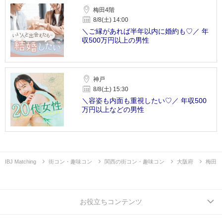
梅田4階
8/8(土) 14:00
＼ご縁があれば半年以内に婚約も♡／ 年
収500万円以上の男性
神戸
8/8(土) 15:30
＼容姿も内面も重視したい♡／ 年収500
万円以上などの男性
IBJ Matching
街コン・趣味コン
関西の街コン・趣味コン
大阪府
梅田
お役立ちコンテンツ