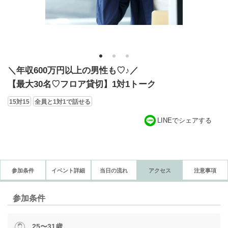
1
2
3
＼年収600万円以上の男性も♡♪／
【最大30名♡フロア貸切】1対1トーク
15対15
全員と1対1で話せる
LINEでシェアする
参加条件
イベント詳細
当日の流れ
アクセス
注意事項
参加条件
25〜31歳