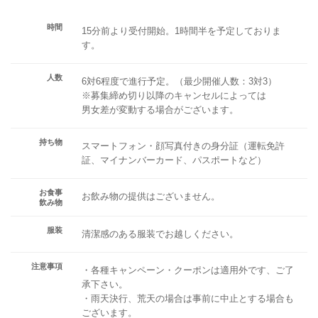
時間
15分前より受付開始。1時間半を予定しておりま
す。
人数
6対6程度で進行予定。（最少開催人数：3対3）
※募集締め切り以降のキャンセルによっては
男女差が変動する場合がございます。
持ち物
スマートフォン・顔写真付きの身分証（運転免許
証、マイナンバーカード、パスポートなど）
お食事
お飲み物の提供はございません。
飲み物
服装
清潔感のある服装でお越しください。
注意事項
・各種キャンペーン・クーポンは適用外です、ご了
承下さい。
・雨天決行、荒天の場合は事前に中止とする場合も
ございます。