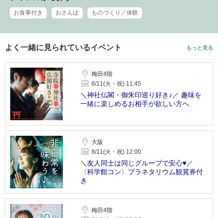
お食事付き
おさんぽ
ものづくり／体験
よく一緒に見られているイベント
もっと見る
梅田4階
8/11(火・祝) 11:45
＼神社仏閣・御朱印巡り好き♪／ 趣味を
一緒に楽しめるお相手が欲しい方へ
大阪
8/11(火・祝) 12:00
＼友人同士は同じグループで安心♥／
〈科学館コン〉プラネタリウム観賞券付
き
梅田4階