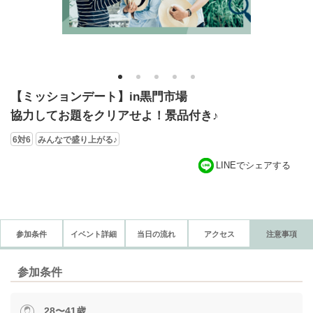
1
2
3
4
5
【ミッションデート】in黒門市場
協力してお題をクリアせよ！景品付き♪
6対6
みんなで盛り上がる♪
LINEでシェアする
参加条件
イベント詳細
当日の流れ
アクセス
注意事項
参加条件
28〜41歳