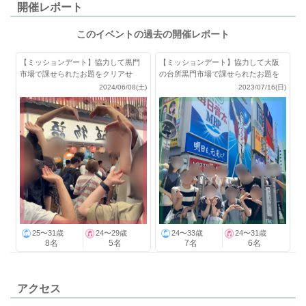
開催レポート
このイベントの過去の開催レポート
【ミッションデート】協力して黒門
【ミッションデート】協力して大阪
市場で課せられたお題をクリアせ
の台所黒門市場で課せられたお題を
よ！豪華景品付き♪
クリアせよ！
2024/06/08(土)
2023/07/16(日)
25〜31歳
24〜29歳
24〜33歳
24〜31歳
8名
5名
7名
6名
アクセス