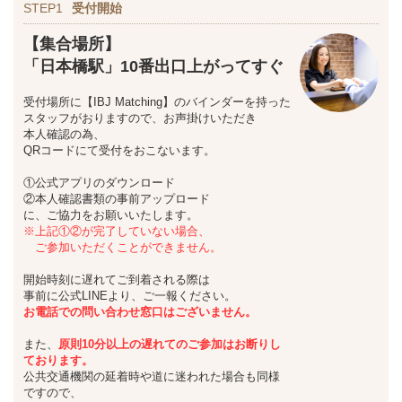
STEP1
受付開始
【集合場所】
「日本橋駅」10番出口上がってすぐ
受付場所に【IBJ Matching】のバインダーを持った
スタッフがおりますので、お声掛けいただき
本人確認の為、
QRコードにて受付をおこないます。
①公式アプリのダウンロード
②本人確認書類の事前アップロード
に、ご協力をお願いいたします。
※上記①②が完了していない場合、
ご参加いただくことができません。
開始時刻に遅れてご到着される際は
事前に公式LINEより、ご一報ください。
お
電話での問い合わせ窓口はございません。
また、
原則10分以上の遅れてのご参加はお断りし
ております。
公共交通機関の延着時や道に迷われた場合も同様
ですので、