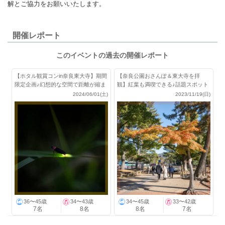
解とご協力をお願いいたします。
開催レポート
このイベントの過去の開催レポート
【ホタル観賞コンin奈良東大寺】期間
【奈良公園おさんぽ＆東大寺を拝
限定企画♪幻想的な空間で距離が縮ま
観】紅葉も満喫できる♪話題スポット
る♡
が盛り沢山！
2024/06/01(土)
2023/11/19(日)
36〜45歳
34〜43歳
34〜45歳
33〜42歳
7名
8名
8名
7名