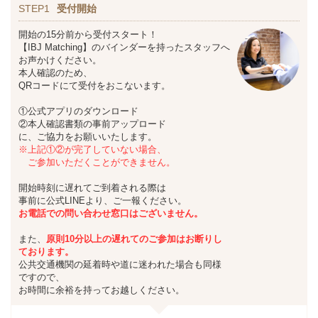
STEP1
受付開始
開始の15分前から受付スタート！
【IBJ Matching】のバインダーを持ったスタッフへ
お声かけください。
本人確認のため、
QRコードにて受付をおこないます。
①公式アプリのダウンロード
②本人確認書類の事前アップロード
に、ご協力をお願いいたします。
※上記①②が完了していない場合、
ご参加いただくことができません。
開始時刻に遅れてご到着される際は
事前に公式LINEより、ご一報ください。
お
電話での問い合わせ窓口はございません。
また、
原則10分以上の遅れてのご参加は
お断りし
ております。
公共交通機関の延着時や道に迷われた場合も同様
ですので、
お時間に余裕を持ってお越しください。