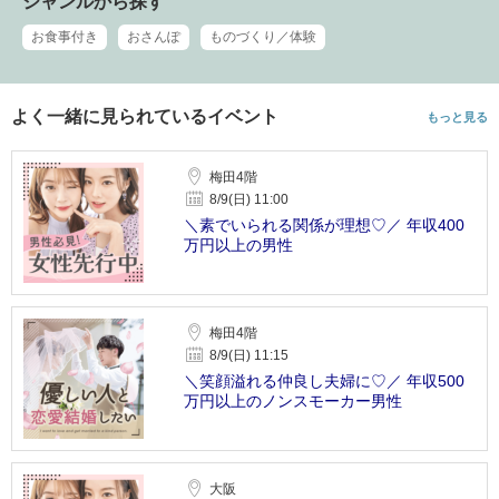
ジャンルから探す
お食事付き
おさんぽ
ものづくり／体験
よく一緒に見られているイベント
もっと見る
梅田4階
8/9(日) 11:00
＼素でいられる関係が理想♡／ 年収400
万円以上の男性
梅田4階
8/9(日) 11:15
＼笑顔溢れる仲良し夫婦に♡／ 年収500
万円以上のノンスモーカー男性
大阪