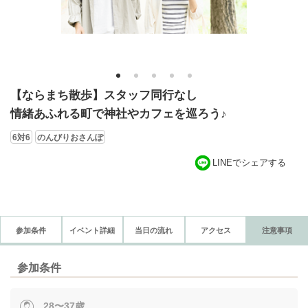
1
2
3
4
5
【ならまち散歩】スタッフ同行なし
情緒あふれる町で神社やカフェを巡ろう♪
6対6
のんびりおさんぽ
LINEでシェアする
参加条件
イベント詳細
当日の流れ
アクセス
注意事項
参加条件
28〜37歳