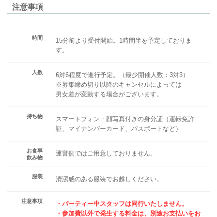
注意事項
時間
15分前より受付開始。1時間半を予定しておりま
す。
人数
6対6程度で進行予定。（最少開催人数：3対3）
※募集締め切り以降のキャンセルによっては
男女差が変動する場合がございます。
持ち物
スマートフォン・顔写真付きの身分証（運転免許
証、マイナンバーカード、パスポートなど）
お食事
運営側ではご用意しておりません。
飲み物
服装
清潔感のある服装でお越しください。
注意事項
・パーティー中スタッフは同行いたしません。
・参加費以外で発生する料金は、別途お支払いをお