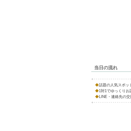
当日の流れ
+‥‥‥‥‥‥‥‥‥
◆
話題の人気スポッ
◆
1対1でゆっくりお
◆
LINE・連絡先の
+‥‥‥‥‥‥‥‥‥