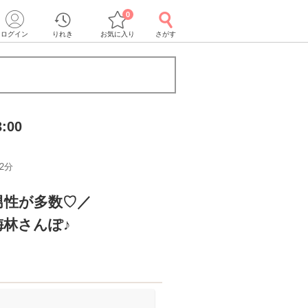
0
ログイン
りれき
お気に入り
さがす
:00
2分
男性が多数♡／
梅林さんぽ♪