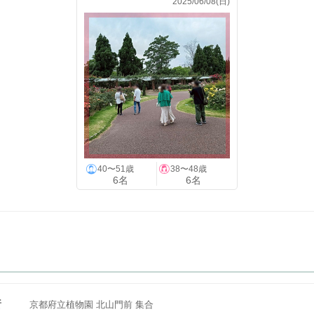
2025/06/08(日)
40〜51歳
38〜48歳
6名
6名
所
京都府立植物園 北山門前 集合