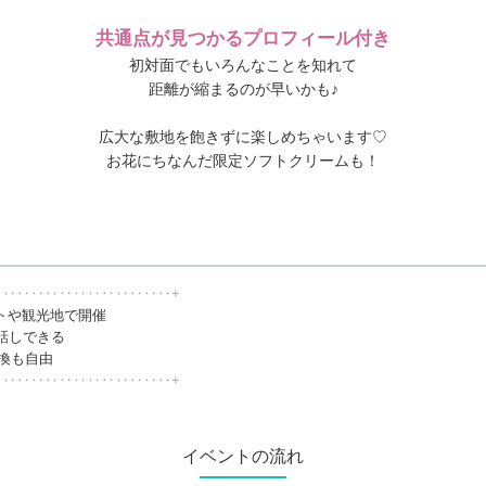
共通点が見つかるプロフィール付き
初対面でもいろんなことを知れて
距離が縮まるのが早いかも♪
広大な敷地を飽きずに楽しめちゃいます♡
お花にちなんだ限定ソフトクリームも！
‥‥‥‥‥‥‥‥‥‥‥‥‥+
トや観光地で開催
話しできる
交換も自由
‥‥‥‥‥‥‥‥‥‥‥‥‥+
イベントの流れ