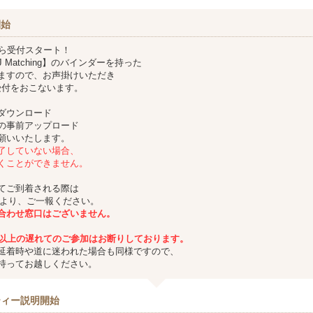
開始
から受付スタート！
 Matching】のバインダーを持った
ますので、お声掛けいただき
受付をおこないます。
ダウンロード
の事前アップロード
願いいたします。
了していない場合、
くことができません。
てご到着される際は
Eより、ご一報ください。
合わせ窓口はございません。
分以上の遅れてのご参加はお断りしております。
延着時や道に迷われた場合も同様ですので、
持ってお越しください。
ティー説明開始