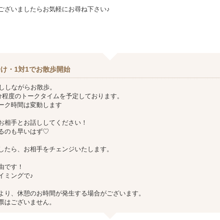
ございましたらお気軽にお尋ね下さい♪
け・1対1でお散歩開始
話ししながらお散歩。
0分程度のトークタイムを予定しております。
ーク時間は変動します
お相手とお話ししてください！
るのも早いはず♡
したら、お相手をチェンジいたします。
由です！
イミングで♪
より、休憩のお時間が発生する場合がございます。
票はございません。