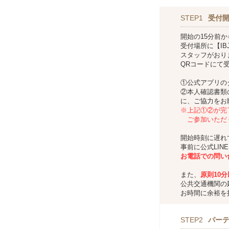
STEP1
受付
開始の15分前
受付場所に【IBJ
スタッフがおり
QRコードにて
①公式アプリの
②本人確認書類
に、ご協力をお
※上記①②が完
ご参加いただ
開始時刻に遅れ
事前に公式LIN
お
電話での問い
また、
原則10
公共交通機関の
お時間に余裕を
STEP2
パー