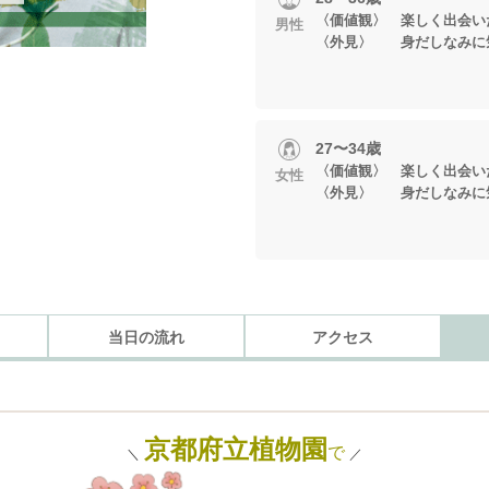
〈価値観〉 楽しく出会い
男性
〈外見〉 身だしなみに
27〜34歳
〈価値観〉 楽しく出会い
女性
〈外見〉 身だしなみに
当日の流れ
アクセス
京都府立植物園
で
＼
／