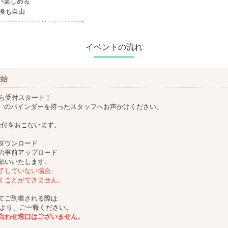
い楽しめる
交換も自由
‥‥‥‥‥‥‥‥‥‥‥‥‥+
イベントの流れ
開始
から受付スタート！
ching】のバインダーを持ったスタッフへお声かけください。
、
受付をおこないます。
ダウンロード
の事前アップロード
願いいたします。
了していない場合、
くことができません。
てご到着される際は
Eより、ご一報ください。
合わせ窓口はございません。