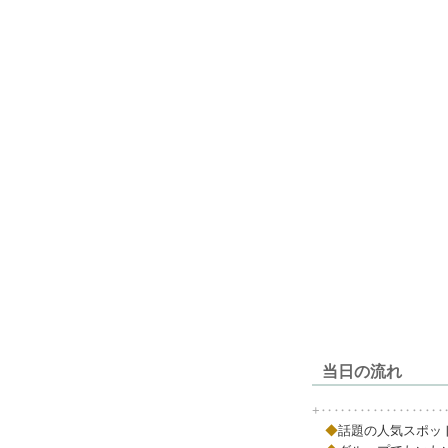
当日の流れ
+‥‥‥‥‥‥‥‥‥
◆
話題の人気スポッ