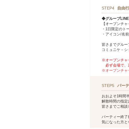
STEP4
自由行
◆グループLI
【オープンチャ
・1日限定のト
・アイコン/名
皆さまでグルー
コミュニケ－シ
※オープンチャ
必ず会場で、
※オープンチャ
STEP5
パー
おおよそ1時間
解散時間の指定
皆さまでご相談
パーティー終了
気になった方と