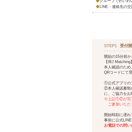
◆
グループでわいわ
◆
LINE・連絡先の
+‥‥‥‥‥‥‥‥‥
STEP1
受付
開始の15分前
【IBJ Mat
本人確認のため
QRコードにて
①公式アプリの
②本人確認書類
に、ご協力をお
※上記①②が完
ご参加いただ
開始時刻に遅れ
事前に公式LIN
お
電話での問い