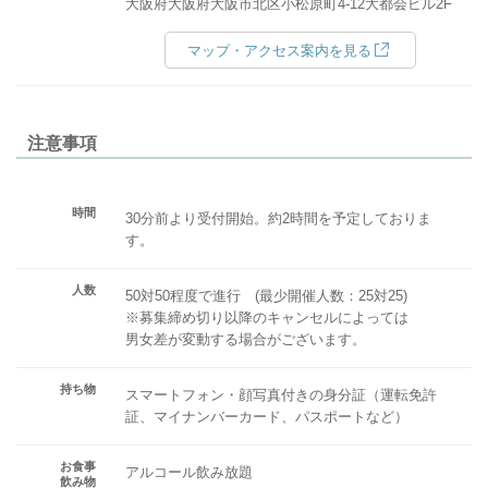
大阪府大阪府大阪市北区小松原町4-12大都会ビル2F
マップ・アクセス案内を見る
注意事項
時間
30分前より受付開始。約2時間を予定しておりま
す。
人数
50対50程度で進行 (最少開催人数：25対25)
※募集締め切り以降のキャンセルによっては
男女差が変動する場合がございます。
持ち物
スマートフォン・顔写真付きの身分証（運転免許
証、マイナンバーカード、パスポートなど）
お食事
アルコール飲み放題
飲み物