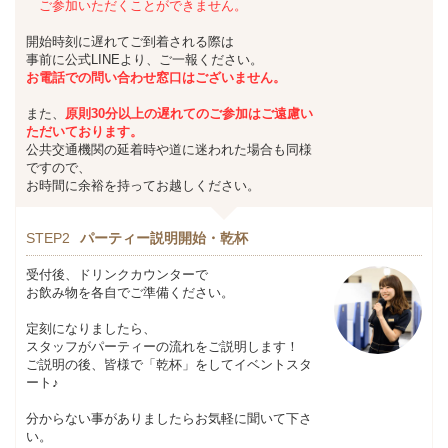
ご参加いただくことができません。
開始時刻に遅れてご到着される際は
事前に公式LINEより、ご一報ください。
お
電話での問い合わせ窓口はございません。
また、
原則30分以上の遅れてのご参加は
ご遠慮い
ただいております。
公共交通機関の延着時や道に迷われた場合も同様
ですので、
お時間に余裕を持ってお越しください。
STEP2
パーティー説明開始・乾杯
受付後、ドリンクカウンターで
お飲み物を各自でご準備ください。
定刻になりましたら、
スタッフがパーティーの流れをご説明します！
ご説明の後、皆様で「乾杯」をしてイベントスタ
ート♪
分からない事がありましたらお気軽に聞いて下さ
い。