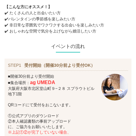
【こんな方にオススメ！】
✔️ たくさんの人と出会いたい方
✔️バレンタインの季節感を楽しみたい方
✔️ 非日常な雰囲気でワクワクする出会いを楽しみたい方
✔️ おしゃれな空間で気分を上げながら婚活したい方
イベントの流れ
STEP1
受付開始（開催30分前より受付OK）
■開催30分前より受付開始
ag UMEDA
■集合場所：
大阪府大阪市北区堂山町９−２８ スプラウトビル
地下1階
QRコードにて受付をおこないます。
①公式アプリのダウンロード
②本人確認書類の事前アップロード
に、ご協力をお願いいたします。
※上記①②が完了していない場合、