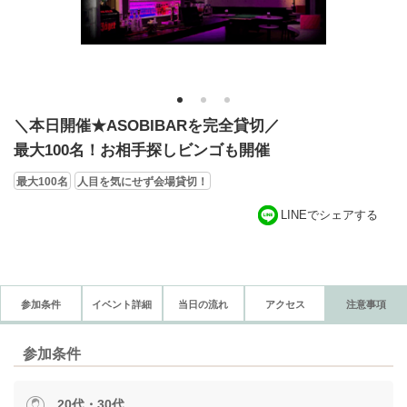
1
2
3
＼本日開催★ASOBIBARを完全貸切／
最大100名！お相手探しビンゴも開催
最大100名
人目を気にせず会場貸切！
LINEでシェアする
参加条件
イベント詳細
当日の流れ
アクセス
注意事項
参加条件
20代・30代