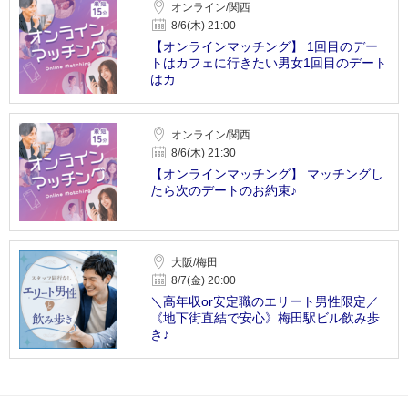
オンライン/関西
8/6(木) 21:00
【オンラインマッチング】 1回目のデー
トはカフェに行きたい男女1回目のデート
はカ
オンライン/関西
8/6(木) 21:30
【オンラインマッチング】 マッチングし
たら次のデートのお約束♪
大阪/梅田
8/7(金) 20:00
＼高年収or安定職のエリート男性限定／
《地下街直結で安心》梅田駅ビル飲み歩
き♪