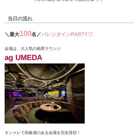
当日の流れ
100
＼最大
名／
バレンタインPARTY♡
会場は、大人気の相席ラウンジ
ag UMEDA
オシャレで高級感のある会場を完全貸切！