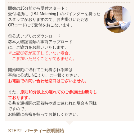
開始の15分前から受付スタート！
受付場所に【IBJ Matching】のバインダーを持った
スタッフがおりますので、お声掛けいただき
QRコードにて受付をおこないます。
①公式アプリのダウンロード
②本人確認書類の事前アップロード
に、ご協力をお願いいたします。
※上記①②が完了していない場合、
ご参加いただくことができません。
開始時刻に遅れてご到着される際は
事前に公式LINEより、ご一報ください。
お
電話での問い合わせ窓口はございません。
また、
原則10分以上の遅れてのご参加はお断りし
ております。
公共交通機関の延着時や道に迷われた場合も同様
ですので、
お時間に余裕を持ってお越しください。
STEP2
パーティー説明開始