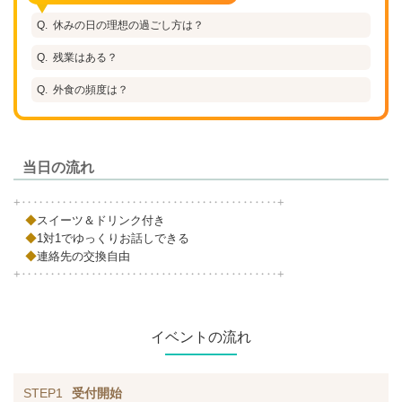
休みの日の理想の過ごし方は？
残業はある？
外食の頻度は？
当日の流れ
+‥‥‥‥‥‥‥‥‥‥‥‥‥‥‥‥‥‥‥‥‥‥+
◆
スイーツ＆ドリンク付き
◆
1対1でゆっくりお話しできる
◆
連絡先の交換自由
+‥‥‥‥‥‥‥‥‥‥‥‥‥‥‥‥‥‥‥‥‥‥+
イベントの流れ
STEP1
受付開始