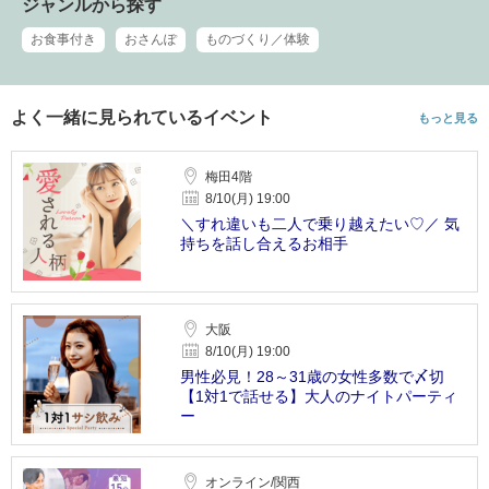
ジャンルから探す
お食事付き
おさんぽ
ものづくり／体験
よく一緒に見られているイベント
もっと見る
梅田4階
8/10(月) 19:00
＼すれ違いも二人で乗り越えたい♡／ 気
持ちを話し合えるお相手
大阪
8/10(月) 19:00
男性必見！28～31歳の女性多数で〆切
【1対1で話せる】大人のナイトパーティ
ー
オンライン/関西