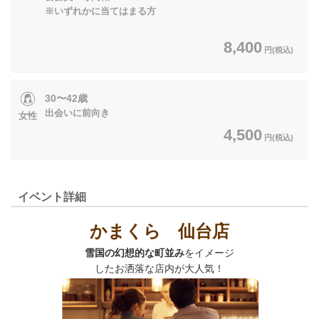
※いずれかに当てはまる方
8,400
円(税込)
30〜42歳
出会いに前向き
女性
4,500
円(税込)
イベント詳細
かまくら 仙台店
雪国の幻想的な町並み
をイメージ
したお洒落な店内が大人気！