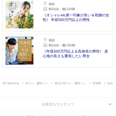
仙台
8/11(火・祝) 13:00
《オシャレetc第一印象が良い＆初婚の女
性》 年収550万円以上の男性
仙台
8/11(火・祝) 15:00
《年収500万円以上＆高身長の男性》 居
心地の良さも重視したい男女
IBJ Matching
街コン・趣味コン
東北の街コン・趣味コン
宮城県
仙台
お役立ちコンテンツ