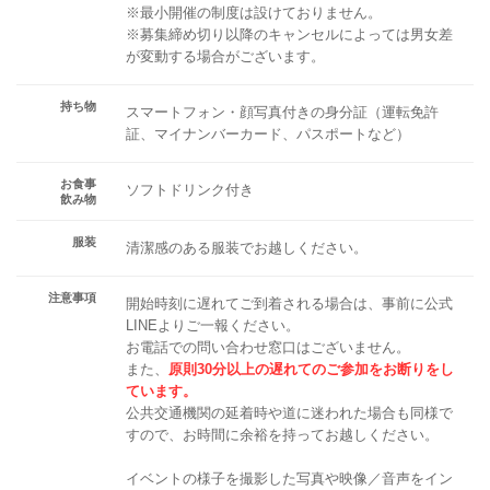
※最小開催の制度は設けておりません。
※募集締め切り以降のキャンセルによっては男女差
が変動する場合がございます。
持ち物
スマートフォン・顔写真付きの身分証（運転免許
証、マイナンバーカード、パスポートなど）
お食事
ソフトドリンク付き
飲み物
服装
清潔感のある服装でお越しください。
注意事項
開始時刻に遅れてご到着される場合は、事前に公式
LINEよりご一報ください。
お電話での問い合わせ窓口はございません。
また、
原則30分以上の遅れてのご参加をお断りをし
ています。
公共交通機関の延着時や道に迷われた場合も同様で
すので、お時間に余裕を持ってお越しください。
イベントの様子を撮影した写真や映像／音声をイン