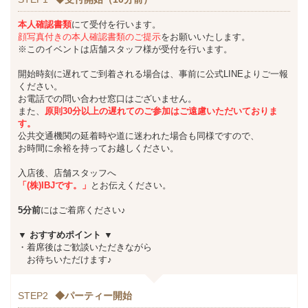
本人確認書類
にて受付を行います。
顔写真付きの本人確認書類のご提示
をお願いいたします。
※このイベントは店舗スタッフ様が受付を行います。
開始時刻に遅れてご到着される場合は、事前に公式LINEよりご一報
ください。
お電話での問い合わせ窓口はございません。
また、
原則30分以上の遅れてのご参加はご遠慮いただいておりま
す。
公共交通機関の延着時や道に迷われた場合も同様ですので、
お時間に余裕を持ってお越しください。
入店後、店舗スタッフへ
「(株)IBJです。」
とお伝えください。
5分前
にはご着席ください♪
▼ おすすめポイント
▼
・着席後はご歓談いただきながら
お待ちいただけます♪
STEP2
◆パーティー開始