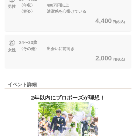
〈年収〉 400万円以上
男性
〈容姿〉 清潔感を心掛けている
4,400
円(税込)
24〜33歳
〈その他〉 出会いに前向き
女性
2,000
円(税込)
イベント詳細
2年以内にプロポーズが理想！