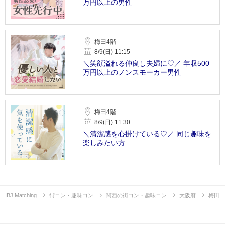
万円以上の男性
梅田4階
8/9(日) 11:15
＼笑顔溢れる仲良し夫婦に♡／ 年収500
万円以上のノンスモーカー男性
梅田4階
8/9(日) 11:30
＼清潔感を心掛けている♡／ 同じ趣味を
楽しみたい方
IBJ Matching
街コン・趣味コン
関西の街コン・趣味コン
大阪府
梅田