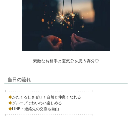
素敵なお相手と夏気分を思う存分♡
当日の流れ
+‥‥‥‥‥‥‥‥‥‥‥‥‥‥‥‥‥‥‥‥‥‥+
◆
かたくるしさゼロ！
自然と仲良くなれる
◆
グループでわいわい楽しめる
◆
LINE・連絡先の交換も自由
+‥‥‥‥‥‥‥‥‥‥‥‥‥‥‥‥‥‥‥‥‥‥+