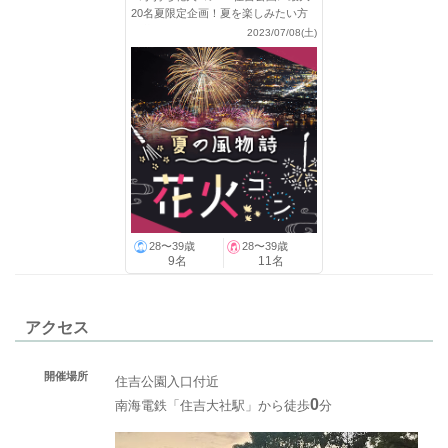
20名夏限定企画！夏を楽しみたい方
を募集
2023/07/08(土)
28〜39歳
28〜39歳
9名
11名
アクセス
開催場所
住吉公園入口付近
0
南海電鉄「住吉大社駅」から徒歩
分