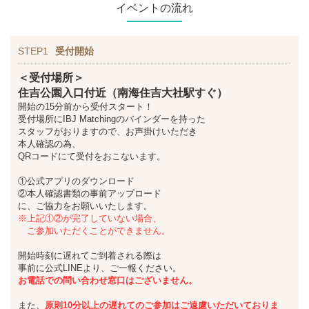
イベントの流れ
STEP1
受付開始
＜受付場所＞
住吉公園入口付近（南海住吉大社駅すぐ）
開始の15分前から受付スタート！
受付場所にIBJ Matchingのバインダーを持った
スタッフがおりますので、お声掛けいただき
本人確認の為、
QRコードにて受付をおこないます。
①公式アプリのダウンロード
②本人確認書類の事前アップロード
に、ご協力をお願いいたします。
※上記①②が完了していない場合、
ご参加いただくことができません。
開始時刻に遅れてご到着される際は
事前に公式LINEより、ご一報ください。
お
電話での問い合わせ窓口はございません。
また、
原則10分以上の遅れてのご参加は
ご遠慮いただいておりま