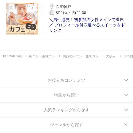
兵庫/神戸
8/11(火・祝) 11:30
＼男性必見！初参加の女性メインで満席
／ プロフィール付♡選べるスイーツ＆ド
リンク
IBJ Matching
街コン・趣味コン
関西の街コン・趣味コン
大阪府
その他
お役立ちコンテンツ
特集から探す
人気ランキングから探す
ジャンルから探す