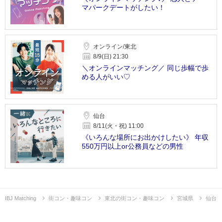
マパークデートがしたい！
オンライン/東北
8/9(日) 21:30
＼オンラインマッチング／ 同じ歩幅で歩
める人がいい♡
仙台
8/11(火・祝) 11:00
《いろんな場所にお出かけしたい》 年収
550万円以上or公務員などの男性
IBJ Matching
街コン・趣味コン
東北の街コン・趣味コン
宮城県
仙台