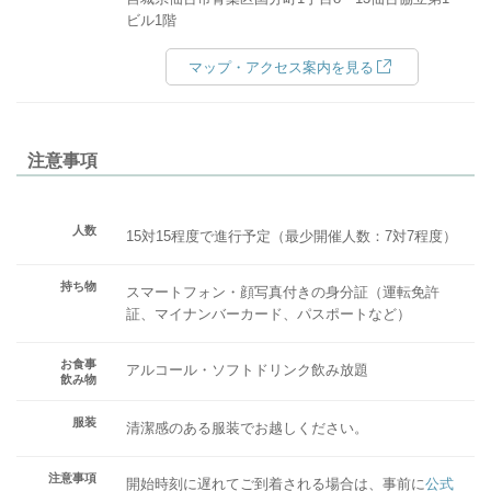
ビル1階
マップ・アクセス案内を見る
注意事項
人数
15対15程度で進行予定（最少開催人数：7対7程度）
持ち物
スマートフォン・顔写真付きの身分証（運転免許
証、マイナンバーカード、パスポートなど）
お食事
アルコール・ソフトドリンク飲み放題
飲み物
服装
清潔感のある服装でお越しください。
注意事項
開始時刻に遅れてご到着される場合は、事前に
公式