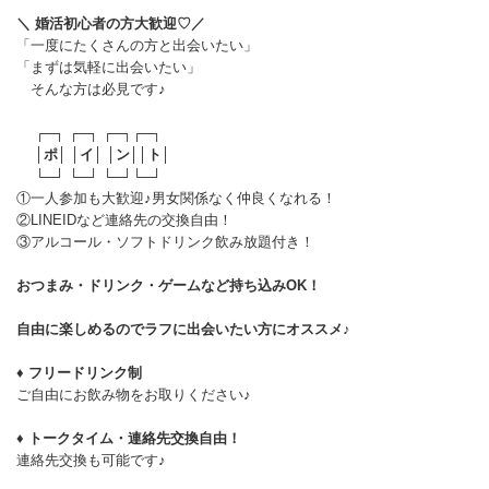
＼ 婚活初心者の方大歓迎♡／
「一度にたくさんの方と出会いたい」
「まずは気軽に出会いたい」
そんな方は必見です♪
┌─┐ ┌─┐ ┌─┐┌─┐
│
ポ
│ │
イ
│ │
ン
││
ト
│
└─┘ └─┘ └─┘└─┘
①一人参加も大歓迎♪男女関係なく仲良くなれる！
②LINEIDなど連絡先の交換自由！
③アルコール・ソフトドリンク飲み放題付き！
おつまみ・ドリンク・ゲームなど持ち込みOK！
自由に楽しめるのでラフに出会いたい方にオススメ♪
♦ フリードリンク制
ご自由にお飲み物をお取りください♪
♦ トークタイム・連絡先交換自由！
連絡先交換も可能です♪