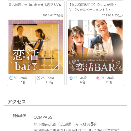
飲み放題で自由に出会える恋活BAR♪
【飲み恋活BAR♡】良い人が居た
ら、2次会はページェントも♪
2024/01/07(日)
2023/12/23(土)
30～39歳
28～38歳
27～36歳
26～36歳
17名
16名
14名
15名
アクセス
開催場所
COMPASS
5
地下鉄南北線「広瀬通」から徒歩
分
宮城県仙台市青葉区国分町1丁目8－13仙台協立第1