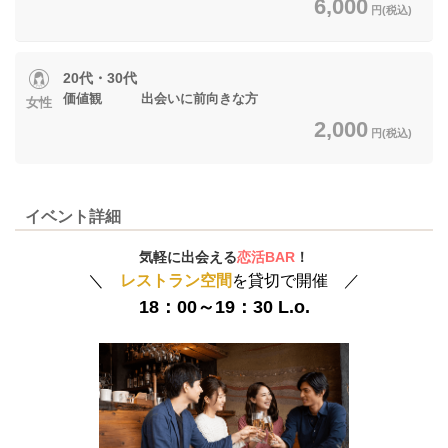
6,000
円(税込)
20代・30代
価値観 出会いに前向きな方
女性
2,000
円(税込)
イベント詳細
気軽に出会える
恋活BAR
！
＼
レストラン空間
を貸切で開催 ／
18：00～19：30 L.o.