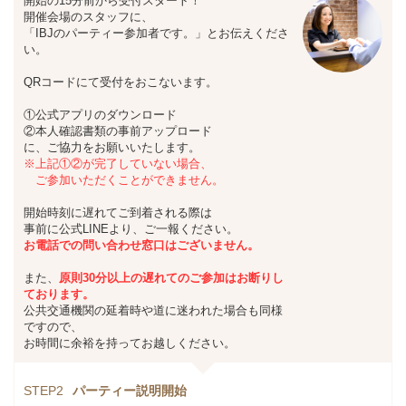
開始の15分前から受付スタート！
開催会場のスタッフに、
「IBJのパーティー参加者です。」とお伝えくださ
い。
QRコードにて受付をおこないます。
①公式アプリのダウンロード
②本人確認書類の事前アップロード
に、ご協力をお願いいたします。
※上記①②が完了していない場合、
ご参加いただくことができません。
開始時刻に遅れてご到着される際は
事前に公式LINEより、ご一報ください。
お
電話での問い合わせ窓口はございません。
また、
原則30分以上の遅れてのご参加は
お断りし
ております。
公共交通機関の延着時や道に迷われた場合も同様
ですので、
お時間に余裕を持ってお越しください。
STEP2
パーティー説明開始