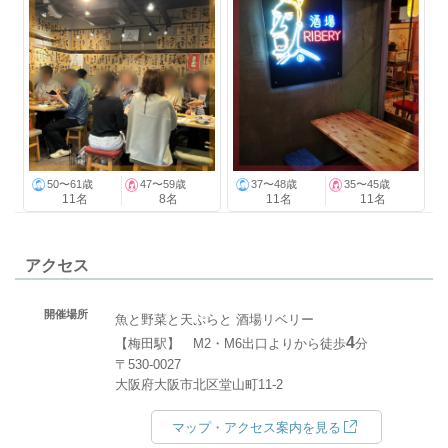
50〜61歳
47〜59歳
37〜48歳
35〜45歳
11名
8名
11名
11名
アクセス
開催場所
魚と野菜と天ぷらと 酒場リベリー
4
【梅田駅】 M2・M6出口よりから徒歩
分
〒530-0027
大阪府大阪市北区堂山町11-2
マップ・アクセス案内を見る