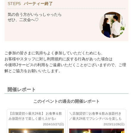
STEP5
パーティー終了
気の合う方がいらっしゃったら
ぜひ、二次会へ♡
ご参加の皆さまに気持ちよく参加していただくためにも、
お客様やスタッフに対し利用規約に反する行為があった場合は
今後IBJサービスの利用をご遠慮いただくことがございますので、ご理
解とご協力をお願いいたします。
開催レポート
このイベントの過去の開催レポート
【店舗貸切☆最大24名】 お食事＆飲
＼店舗貸切♡お食事＆飲み放題付き
み放題付きで楽しく盛り上がる♪
／最大24名でフレンチバルを楽しも
う♪
2024/10/27(日)
2023/11/26(日)