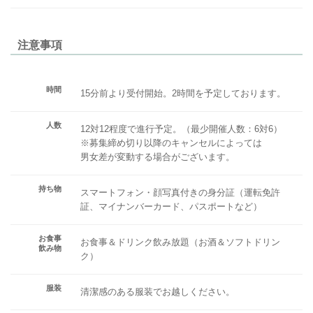
注意事項
時間
15分前より受付開始。2時間を予定しております。
人数
12対12程度で進行予定。（最少開催人数：6対6）
※募集締め切り以降のキャンセルによっては
男女差が変動する場合がございます。
持ち物
スマートフォン・顔写真付きの身分証（運転免許
証、マイナンバーカード、パスポートなど）
お食事
お食事＆ドリンク飲み放題（お酒＆ソフトドリン
飲み物
ク）
服装
清潔感のある服装でお越しください。