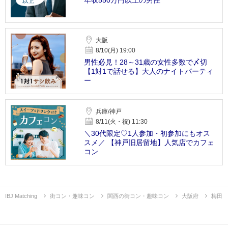
大阪
8/10(月) 19:00
男性必見！28～31歳の女性多数で〆切
【1対1で話せる】大人のナイトパーティ
ー
兵庫/神戸
8/11(火・祝) 11:30
＼30代限定♡1人参加・初参加にもオス
スメ／ 【神戸旧居留地】人気店でカフェ
コン
IBJ Matching
街コン・趣味コン
関西の街コン・趣味コン
大阪府
梅田