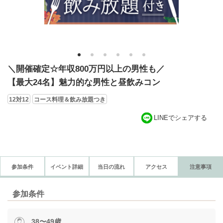
1
2
3
4
5
6
＼開催確定☆年収800万円以上の男性も／
【最大24名】魅力的な男性と昼飲みコン
12対12
コース料理＆飲み放題つき
LINEでシェアする
参加条件
イベント詳細
当日の流れ
アクセス
注意事項
参加条件
38〜49歳