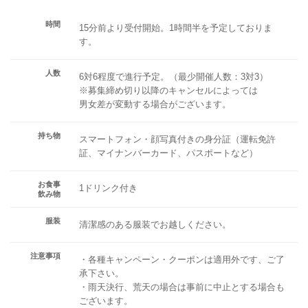
時間
15分前より受付開始。1時間半を予定しておりま
す。
人数
6対6程度で進行予定。（最少開催人数：3対3）
※募集締め切り以降のキャンセルによっては
男女差が変動する場合がございます。
持ち物
スマートフォン・顔写真付きの身分証（運転免許
証、マイナンバーカード、パスポートなど）
お食事
1ドリンク付き
飲み物
服装
清潔感のある服装でお越しください。
注意事項
・各種キャンペーン・クーポンは適用外です、ご了
承下さい。
・雨天決行、荒天の場合は事前に中止とする場合も
ございます。