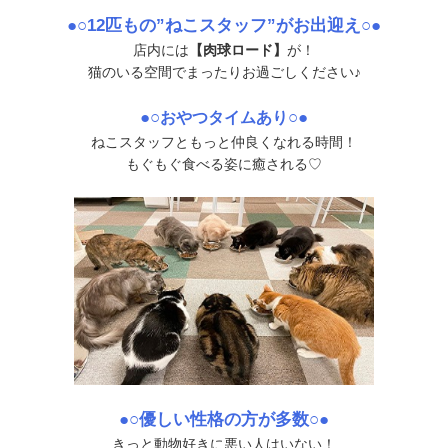
●○12匹もの”ねこスタッフ”がお出迎え○●
店内には
【肉球ロード】
が！
猫のいる空間でまったりお過ごしください♪
●○
○●
おやつタイムあり
ねこスタッフともっと仲良くなれる時間！
もぐもぐ食べる姿に癒される♡
●○優しい性格の方が多数○●
きっと動物好きに悪い人はいない！