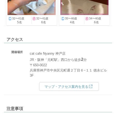
32〜41歳
32〜41歳
35〜46歳
34〜40歳
5名
6名
4名
6名
アクセス
開催場所
cat cafe Nyanny 神戸店
2
JR・阪神「元町駅」西口から徒歩
分
〒650-0022
兵庫県神戸市中央区元町通２丁目６−１１ 徳永ビル
3F
マップ・アクセス案内を見る
注意事項