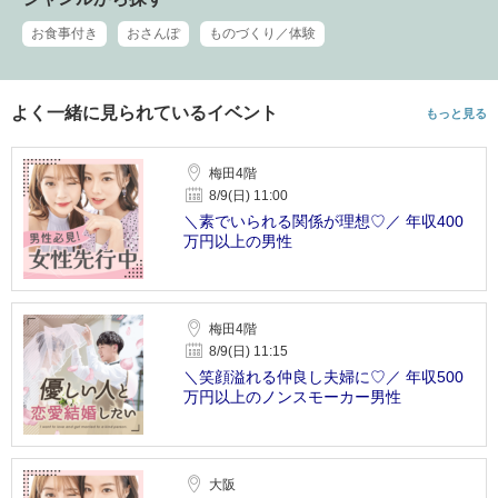
お食事付き
おさんぽ
ものづくり／体験
よく一緒に見られているイベント
もっと見る
梅田4階
8/9(日) 11:00
＼素でいられる関係が理想♡／ 年収400
万円以上の男性
梅田4階
8/9(日) 11:15
＼笑顔溢れる仲良し夫婦に♡／ 年収500
万円以上のノンスモーカー男性
大阪