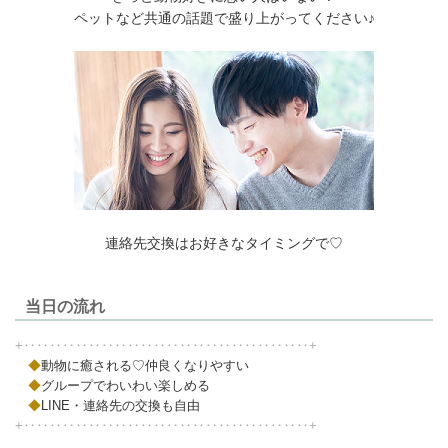
ペットなど共通の話題で盛り上がってください♪
連絡先交換はお好きなタイミングで♡
当日の流れ
+‥‥‥‥‥‥‥‥‥‥‥‥‥‥‥‥‥‥‥‥‥‥+
◆
動物に癒される♡仲良くなりやすい
◆
グループでわいわい楽しめる
◆
LINE・連絡先の交換も自由
+‥‥‥‥‥‥‥‥‥‥‥‥‥‥‥‥‥‥‥‥‥‥+