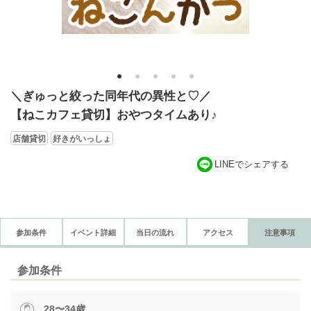
1
2
3
4
5
＼ぎゅっと絞った同年代の異性と♡／
【ねこカフェ貸切】おやつタイムあり♪
店舗貸切
好きがいっしょ
LINEでシェアする
参加条件
イベント詳細
当日の流れ
アクセス
注意事項
参加条件
28〜34歳