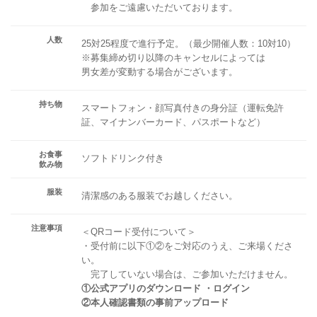
参加をご遠慮いただいております。
人数
25対25程度で進行予定。（最少開催人数：10対10）
※募集締め切り以降のキャンセルによっては
男女差が変動する場合がございます。
持ち物
スマートフォン・顔写真付きの身分証（運転免許
証、マイナンバーカード、パスポートなど）
お食事
ソフトドリンク付き
飲み物
服装
清潔感のある服装でお越しください。
注意事項
＜QRコード受付について＞
・受付前に以下①②をご対応のうえ、ご来場くださ
い。
完了していない場合は、ご参加いただけません。
①公式アプリのダウンロード ・ログイン
②本人確認書類の事前アップロード