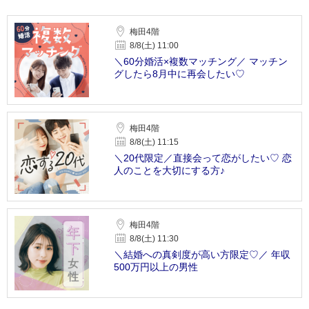
梅田4階
8/8(土) 11:00
＼60分婚活×複数マッチング／ マッチン
グしたら8月中に再会したい♡
梅田4階
8/8(土) 11:15
＼20代限定／直接会って恋がしたい♡ 恋
人のことを大切にする方♪
梅田4階
8/8(土) 11:30
＼結婚への真剣度が高い方限定♡／ 年収
500万円以上の男性