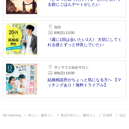
る前にごはんデートがしたい
仙台
8/9(日) 13:00
《週に1回は会いたい2人》 大切にしてく
れる彼とずっと仲良しでいたい
サンマリエ仙台サロン
8/9(日) 19:00
結婚相談所がちょっと気になる方へ 【マ
ッチングあり！無料トライアル】
IBJ Matching
街コン・趣味コン
東北の街コン・趣味コン
宮城県
仙台