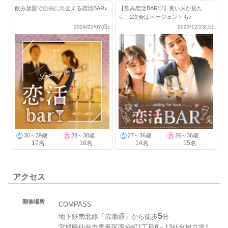
飲み放題で自由に出会える恋活BAR♪
【飲み恋活BAR♡】良い人が居た
ら、2次会はページェントも♪
2024/01/07(日)
2023/12/23(土)
30～39歳
28～38歳
27～36歳
26～36歳
17名
16名
14名
15名
アクセス
開催場所
COMPASS
5
地下鉄南北線「広瀬通」から徒歩
分
宮城県仙台市青葉区国分町1丁目8－13仙台協立第1