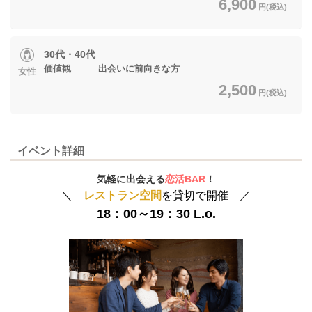
6,900
円(税込)
30代・40代
価値観 出会いに前向きな方
女性
2,500
円(税込)
イベント詳細
気軽に出会える
恋活BAR
！
＼
レストラン空間
を貸切で開催 ／
18：00～19：30 L.o.