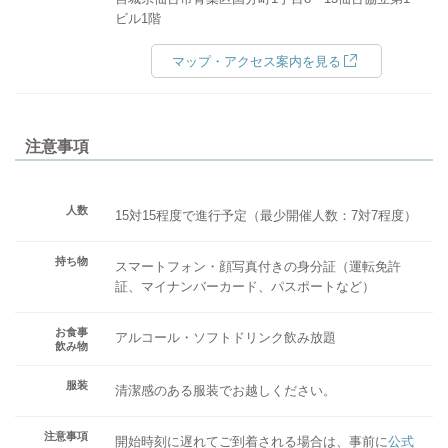
ビル1階
マップ・アクセス案内を見る
注意事項
人数
15対15程度で進行予定（最少開催人数：7対7程度）
持ち物
スマートフォン・顔写真付きの身分証（運転免許
証、マイナンバーカード、パスポートなど）
お食事
アルコール・ソフトドリンク飲み放題
飲み物
服装
清潔感のある服装でお越しください。
注意事項
開始時刻に遅れてご到着される場合は、事前に
公式