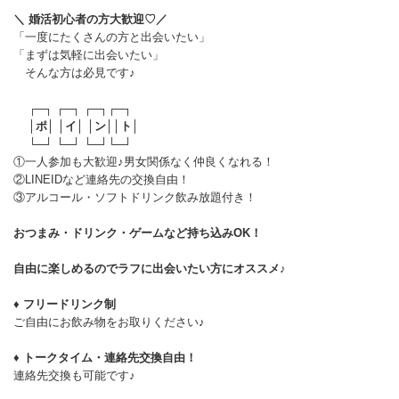
＼ 婚活初心者の方大歓迎♡／
「一度にたくさんの方と出会いたい」
「まずは気軽に出会いたい」
そんな方は必見です♪
┌─┐ ┌─┐ ┌─┐┌─┐
│
ポ
│ │
イ
│ │
ン
││
ト
│
└─┘ └─┘ └─┘└─┘
①一人参加も大歓迎♪男女関係なく仲良くなれる！
②LINEIDなど連絡先の交換自由！
③アルコール・ソフトドリンク飲み放題付き！
おつまみ・ドリンク・ゲームなど持ち込みOK！
自由に楽しめるのでラフに出会いたい方にオススメ♪
♦ フリードリンク制
ご自由にお飲み物をお取りください♪
♦ トークタイム・連絡先交換自由！
連絡先交換も可能です♪