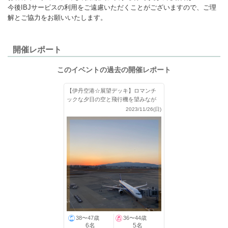
今後IBJサービスの利用をご遠慮いただくことがございますので、ご理
解とご協力をお願いいたします。
開催レポート
このイベントの過去の開催レポート
【伊丹空港☆展望デッキ】ロマンチ
ックな夕日の空と飛行機を望みなが
らおさんぽ♪
2023/11/26(日)
38〜47歳
36〜44歳
6名
5名