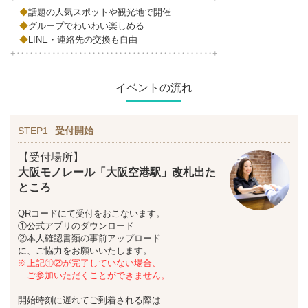
◆
話題の人気スポットや観光地で開催
◆
グループでわいわい楽しめる
◆
LINE・連絡先の交換も自由
+‥‥‥‥‥‥‥‥‥‥‥‥‥‥‥‥‥‥‥‥‥‥+
イベントの流れ
STEP1
受付開始
【受付場所】
大阪モノレール「大阪空港駅」改札出た
ところ
QRコードにて受付をおこないます。
①公式アプリのダウンロード
②本人確認書類の事前アップロード
に、ご協力をお願いいたします。
※上記①②が完了していない場合、
ご参加いただくことができません。
開始時刻に遅れてご到着される際は