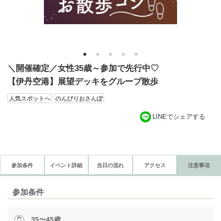
1
2
3
4
5
＼開催確定／女性35歳～参加で先行中♡
【伊丹空港】展望デッキをグループ散歩
人気スポットへ
のんびりおさんぽ
LINEでシェアする
参加条件
イベント詳細
当日の流れ
アクセス
注意事項
参加条件
35〜45歳