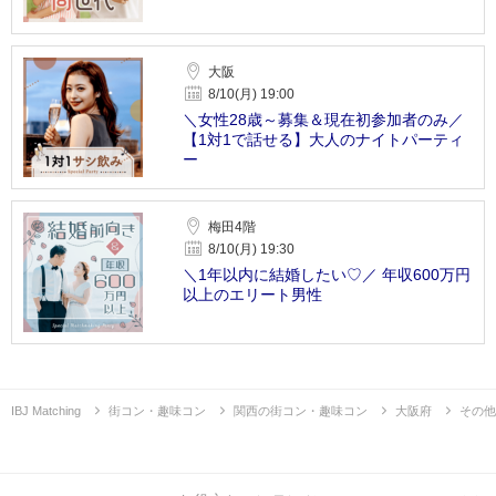
大阪
8/10(月) 19:00
＼女性28歳～募集＆現在初参加者のみ／
【1対1で話せる】大人のナイトパーティ
ー
梅田4階
8/10(月) 19:30
＼1年以内に結婚したい♡／ 年収600万円
以上のエリート男性
IBJ Matching
街コン・趣味コン
関西の街コン・趣味コン
大阪府
その他