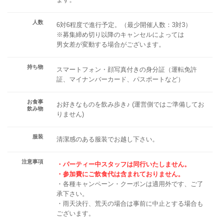
人数
6対6程度で進行予定。（最少開催人数：3対3）
※募集締め切り以降のキャンセルによっては
男女差が変動する場合がございます。
持ち物
スマートフォン・顔写真付きの身分証（運転免許
証、マイナンバーカード、パスポートなど）
お食事
お好きなものを飲み歩き♪ (運営側ではご準備してお
飲み物
りません)
服装
清潔感のある服装でお越し下さい。
注意事項
・パーティー中スタッフは同行いたしません。
・参加費にご飲食代は含まれておりません。
・各種キャンペーン・クーポンは適用外です、ご了
承下さい。
・雨天決行、荒天の場合は事前に中止とする場合も
ございます。