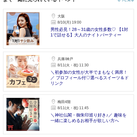
大阪
8/10(月) 19:00
男性必見！28～31歳の女性多数♡ 【1対
1で話せる】大人のナイトパーティー
兵庫/神戸
8/11(火・祝) 11:30
＼初参加の女性が大半でまもなく満席！
／ プロフィール付♡選べるスイーツ＆ド
リンク
梅田4階
8/11(火・祝) 11:45
＼神社仏閣・御朱印巡り好き♪／ 趣味を
一緒に楽しめるお相手が欲しい方へ