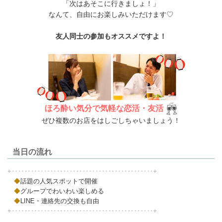
「次はあそこに行きましょ！」
なんて、自由にお楽しみいただけます♡
友人同士の参加もオススメですよ！
ほろ酔い気分で気軽な恋活・友活
ぜひ複数のお店をはしごしちゃいましょう！
当日の流れ
+‥‥‥‥‥‥‥‥‥‥‥‥‥‥‥‥‥‥‥‥‥‥+
◆
話題の人気スポットで開催
◆
グループでわいわい楽しめる
◆
LINE・連絡先の交換も自由
+‥‥‥‥‥‥‥‥‥‥‥‥‥‥‥‥‥‥‥‥‥‥+