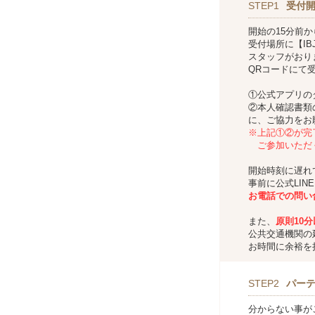
STEP1
受付
開始の15分前
受付場所に【IBJ
スタッフがおり
QRコードにて
①公式アプリの
②本人確認書類
に、ご協力をお
※上記①②が完
ご参加いただ
開始時刻に遅れ
事前に公式LIN
お
電話での問い
また、
原則10
公共交通機関の
お時間に余裕を
STEP2
パー
分からない事が