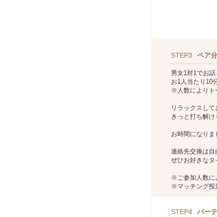
STEP3
ペア分
男女1対1でお
お1人当たり1
※人数によりト
リラックスして
きっと打ち解け
お時間になりま
連絡先交換は自
ぜひお好きなタ
※ご参加人数に
※マッチング投
STEP4
パー