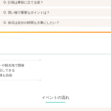
計画は事前に立てる派？
買い物で重要なポイントは？
休日は自分の時間も大事にしたい？
‥‥‥‥‥‥‥‥‥‥‥‥‥+
トや観光地で開催
話しできる
交換も自由
‥‥‥‥‥‥‥‥‥‥‥‥‥+
イベントの流れ