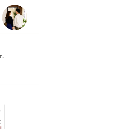
す。
起
)