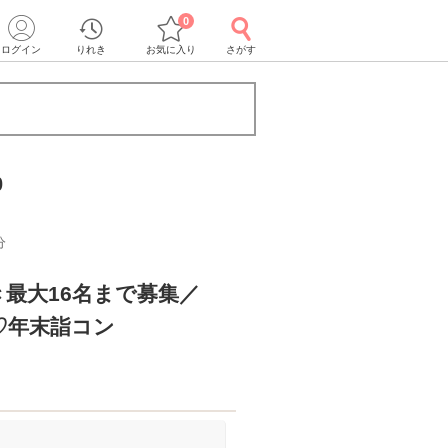
0
ログイン
りれき
お気に入り
さがす
0
分
最大16名まで募集／
♡年末詣コン