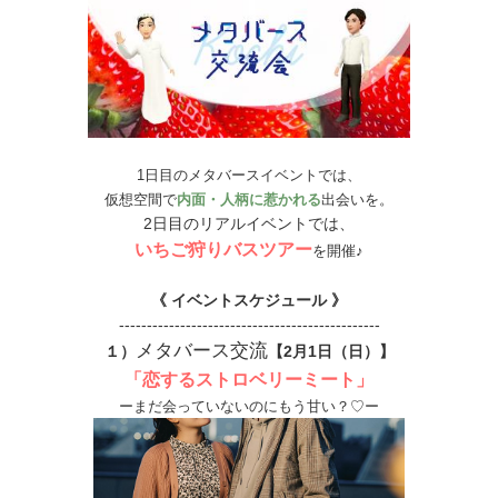
1日目のメタバースイベントでは、
仮想空間で
内面・人柄に惹かれる
出会いを。
2日目のリアルイベントでは、
いちご狩りバスツアー
を開催♪
《 イベントスケジュール 》
-----------------------------------------------
メタバース交流
１）
【2月1日（日）】
「恋するストロベリーミート」
ーまだ会っていないのにもう甘い？♡ー