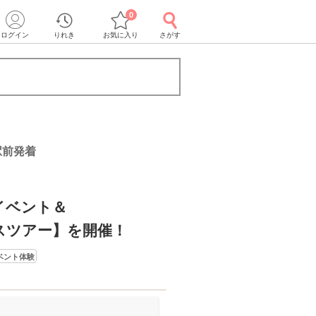
0
ログイン
りれき
お気に入り
さがす
駅前発着
スイベント＆
バスツアー】を開催！
ベント体験