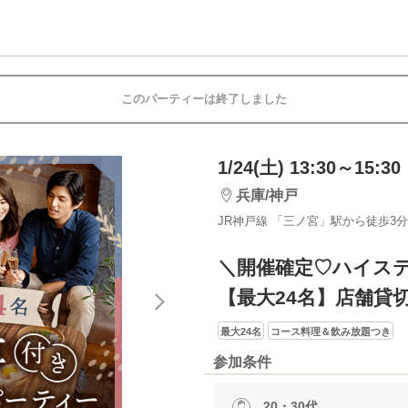
このパーティーは終了しました
1/24(土) 13:30～15:30
兵庫/神戸
JR神戸線 「三ノ宮」駅から徒歩3分
＼開催確定♡ハイス
【最大24名】店舗貸
最大24名
コース料理＆飲み放題つき
参加条件
20・30代