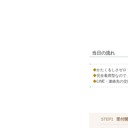
当日の流れ
+‥‥‥‥‥‥‥‥‥
◆
かたくるしさゼロ
◆
完全着席型なので
◆
LINE・連絡先の
+‥‥‥‥‥‥‥‥‥
STEP1
受付