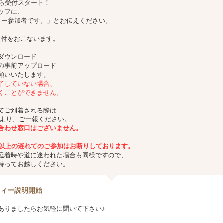
から受付スタート！
ッフに、
ティー参加者です。」とお伝えください。
受付をおこないます。
ダウンロード
の事前アップロード
願いいたします。
了していない場合、
くことができません。
てご到着される際は
Eより、ご一報ください。
合わせ窓口はございません。
分以上の遅れてのご参加は
お断りしております。
延着時や道に迷われた場合も同様ですので、
持ってお越しください。
ティー説明開始
ありましたらお気軽に聞いて下さい♪