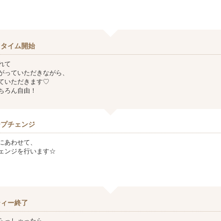
クタイム開始
れて
がっていただきながら、
ていただきます♡
ちろん自由！
ープチェンジ
にあわせて、
ェンジを行います☆
ティー終了
らっしゃったら