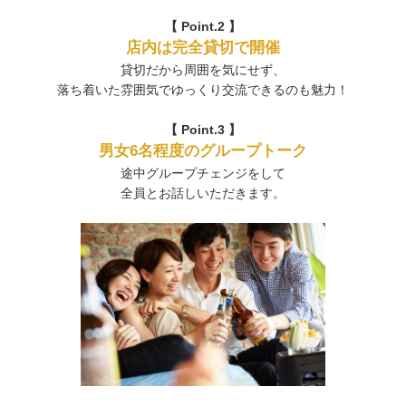
【 Point.2 】
店内は完全貸切で開催
貸切だから周囲を気にせず、
落ち着いた雰囲気でゆっくり交流できるのも魅力！
【 Point.3 】
男女6名程度のグループトーク
途中グループチェンジをして
全員とお話しいただきます。