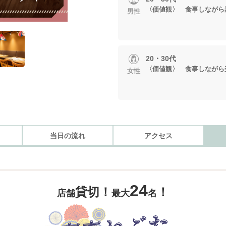
〈価値観〉 食事しながら
男性
20・30代
〈価値観〉 食事しながら
女性
当日の流れ
アクセス
24
貸切！
！
店舗
最大
名