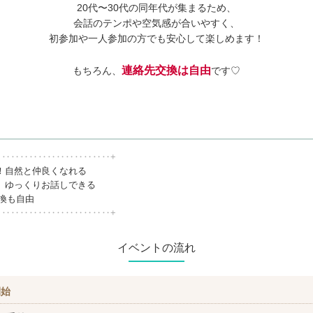
20代〜30代の同年代が集まるため、
会話のテンポや空気感が合いやすく、
初参加や一人参加の方でも安心して楽しめます！
連絡先交換は自由
もちろん、
です♡
‥‥‥‥‥‥‥‥‥‥‥‥‥+
！自然と仲良くなれる
、ゆっくりお話しできる
交換も自由
‥‥‥‥‥‥‥‥‥‥‥‥‥+
イベントの流れ
開始