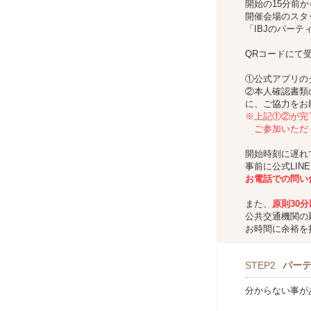
開始の15分前
開催会場のスタ
「IBJのパー
QRコードにて
①公式アプリの
②本人確認書類
に、ご協力をお
※上記①②が完
ご参加いただ
開始時刻に遅れ
事前に公式LIN
お
電話での問い
また、
原則30
公共交通機関の
お時間に余裕を
STEP2
パー
分からない事が