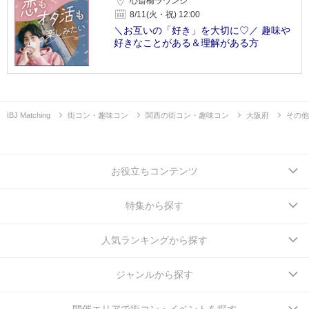
心斎橋ラウンジ
8/11(火・祝) 12:00
＼お互いの「好き」を大切に♡／ 趣味や
好きなことがある＆理解がある方
IBJ Matching
街コン・趣味コン
関西の街コン・趣味コン
大阪府
その他
お役立ちコンテンツ
特集から探す
人気ランキングから探す
ジャンルから探す
開催エリアで街コン・イベントを探す