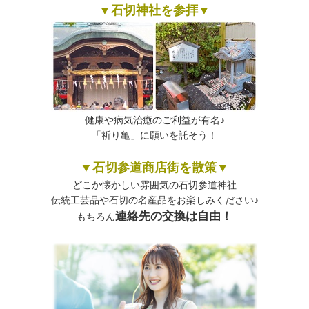
▼石切神社を参拝▼
健康や病気治癒のご利益が有名♪
「祈り亀」に願いを託そう！
▼石切参道商店街を散策
▼
どこか懐かしい雰囲気の石切参道神社
伝統工芸品や石切の名産品をお楽しみください♪
連絡先の交換は自由！
もちろん