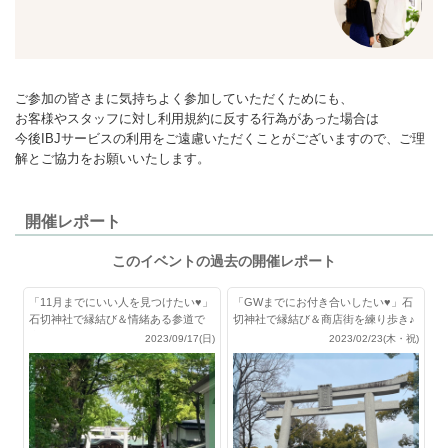
ご参加の皆さまに気持ちよく参加していただくためにも、
お客様やスタッフに対し利用規約に反する行為があった場合は
今後IBJサービスの利用をご遠慮いただくことがございますので、ご理
解とご協力をお願いいたします。
開催レポート
このイベントの過去の開催レポート
「11月までにいい人を見つけたい♥」
「GWまでにお付き合いしたい♥」石
石切神社で縁結び＆情緒ある参道で
切神社で縁結び＆商店街を練り歩き♪
歩きも♪
2023/09/17(日)
2023/02/23(木・祝)