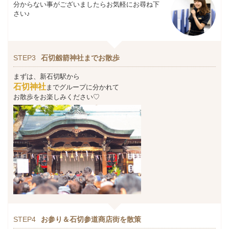
分からない事がございましたらお気軽にお尋ね下
さい♪
STEP3
石切劔箭神社までお散歩
まずは、新石切駅から
石切
神社
までグループに分かれて
お散歩をお楽しみください♡
STEP4
お参り＆石切参道商店街を散策