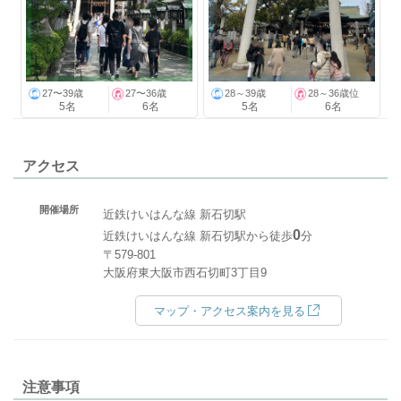
27〜39歳
27〜36歳
28～39歳
28～36歳位
5名
6名
5名
6名
アクセス
開催場所
近鉄けいはんな線 新石切駅
0
近鉄けいはんな線 新石切駅から徒歩
分
〒579-801
大阪府東大阪市西石切町3丁目9
マップ・アクセス案内を見る
注意事項