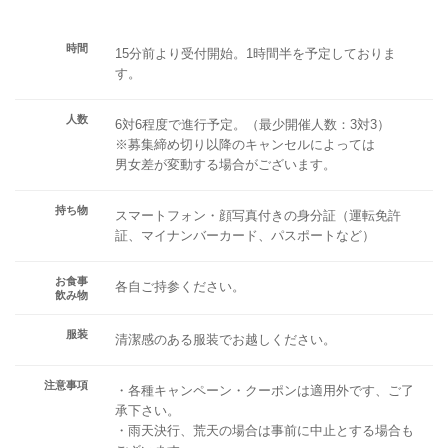
時間
15分前より受付開始。1時間半を予定しておりま
す。
人数
6対6程度で進行予定。（最少開催人数：3対3）
※募集締め切り以降のキャンセルによっては
男女差が変動する場合がございます。
持ち物
スマートフォン・顔写真付きの身分証（運転免許
証、マイナンバーカード、パスポートなど）
お食事
各自ご持参ください。
飲み物
服装
清潔感のある服装でお越しください。
注意事項
・各種キャンペーン・クーポンは適用外です、ご了
承下さい。
・雨天決行、荒天の場合は事前に中止とする場合も