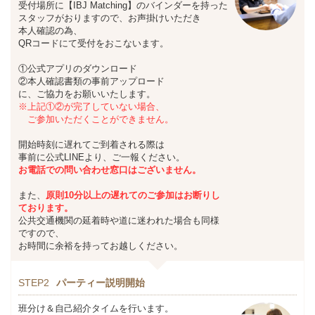
受付場所に【IBJ Matching】のバインダーを持った
スタッフがおりますので、お声掛けいただき
本人確認の為、
QRコードにて受付をおこないます。
①公式アプリのダウンロード
②本人確認書類の事前アップロード
に、ご協力をお願いいたします。
※上記①②が完了していない場合、
ご参加いただくことができません。
開始時刻に遅れてご到着される際は
事前に公式LINEより、ご一報ください。
お
電話での問い合わせ窓口はございません。
また、
原則10分以上の遅れてのご参加はお断りし
ております。
公共交通機関の延着時や道に迷われた場合も同様
ですので、
お時間に余裕を持ってお越しください。
STEP2
パーティー説明開始
班分け＆自己紹介タイムを行います。