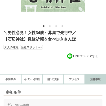
1
2
3
4
＼男性必見！女性34歳～募集で先行中／
【石切神社】良縁祈願＆食べ歩きさんぽ
大人の遠足
話題スポットへ♪
LINEでシェアする
参加条件
イベント詳細
当日の流れ
アクセス
注意事項
参加条件
36〜46歳