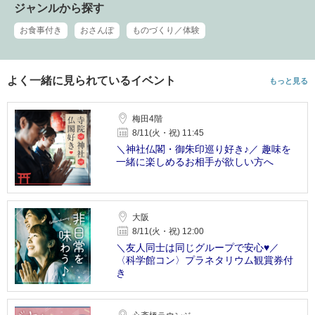
ジャンルから探す
お食事付き
おさんぽ
ものづくり／体験
よく一緒に見られているイベント
もっと見る
梅田4階
8/11(火・祝) 11:45
＼神社仏閣・御朱印巡り好き♪／ 趣味を
一緒に楽しめるお相手が欲しい方へ
大阪
8/11(火・祝) 12:00
＼友人同士は同じグループで安心♥／
〈科学館コン〉プラネタリウム観賞券付
き