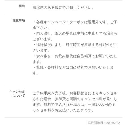
服装
清潔感のある服装でお越しください。
注意事項
・各種キャンペーン・クーポンは適用外です、ご了
承下さい。
・雨天決行、荒天の場合は事前に中止とする場合も
ございます。
・進行状況により、終了時間が変動する可能性がご
ざいます。
・食べ歩き・お飲み物代は自己精算でお願いいたし
ます。
・札銭・参拝料などは自己精算でお願いいたしま
す。
キャンセル
ご予約手続き完了後、お客様都合によりキャンセル
について
された場合、参加費と同額のキャンセル料が発生し
ます。無料で申込された場合は、一律1,000円のキ
ャンセル料をお支払いいただきます。
掲載開始日：2026/2/22