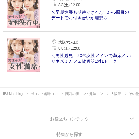
8/8(土) 12:00
＼早期進展も期待できる♪／ 3～5回目の
デートでお付き合いが理想♡
大阪/なんば
8/8(土) 12:00
＼男性必見！20代女性メインで満席／ ハ
リネズミカフェ貸切♡1対1トーク
IBJ Matching
街コン・趣味コン
関西の街コン・趣味コン
大阪府
その他
お役立ちコンテンツ
特集から探す