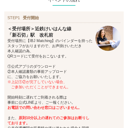
STEP1
受付開始
＜受付場所＞近鉄けいはんな線
「新石切」駅 改札前
受付場所に【IBJ Matching】のバインダーを持った
スタッフがおりますので、お声掛けいただき
本人確認の為、
QRコードにて受付をおこないます。
①公式アプリのダウンロード
②本人確認書類の事前アップロード
に、ご協力をお願いいたします。
※上記①②が完了していない場合、
ご参加いただくことができません。
開始時刻に遅れてご到着される際は
事前に公式LINEより、ご一報ください。
お
電話での問い合わせ窓口はございません。
また、
原則10分以上の遅れてのご参加はお断りし
ております。