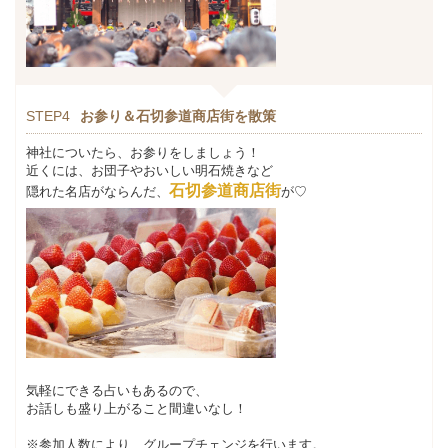
STEP4
お参り＆石切参道商店街を散策
神社についたら、お参りをしましょう！
近くには、お団子やおいしい明石焼きなど
石切参道商店街
隠れた名店がならんだ、
が♡
気軽にできる占いもあるので、
お話しも盛り上がること間違いなし！
※
参加人数により、グループチェンジを行います。