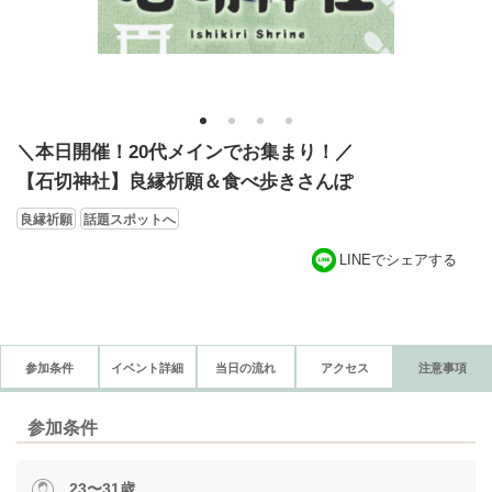
1
2
3
4
＼本日開催！20代メインでお集まり！／
【石切神社】良縁祈願＆食べ歩きさんぽ
良縁祈願
話題スポットへ
LINEでシェアする
参加条件
イベント詳細
当日の流れ
アクセス
注意事項
参加条件
23〜31歳