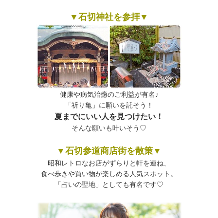
▼石切神社を参拝▼
健康や病気治癒のご利益が有名♪
「祈り亀」に願いを託そう！
夏までにいい人を見つけたい！
そんな願いも叶いそう♡
▼石切参道商店街を散策
▼
昭和レトロなお店がずらりと軒を連ね、
食べ歩きや買い物が楽しめる人気スポット。
「占いの聖地」としても有名です♡