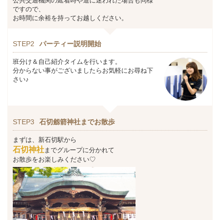
公共交通機関の延着時や道に迷われた場合も同様
ですので、
お時間に余裕を持ってお越しください。
STEP2
パーティー説明開始
班分け＆自己紹介タイムを行います。
分からない事がございましたらお気軽にお尋ね下
さい♪
STEP3
石切劔箭神社までお散歩
まずは、新石切駅から
石切
神社
までグループに分かれて
お散歩をお楽しみください♡