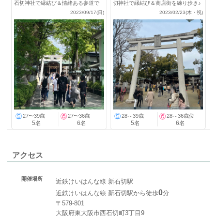
石切神社で縁結び＆情緒ある参道で
切神社で縁結び＆商店街を練り歩き♪
歩きも♪
2023/09/17(日)
2023/02/23(木・祝)
27〜39歳
27〜36歳
28～39歳
28～36歳位
5名
6名
5名
6名
アクセス
開催場所
近鉄けいはんな線 新石切駅
0
近鉄けいはんな線 新石切駅から徒歩
分
〒579-801
大阪府東大阪市西石切町3丁目9