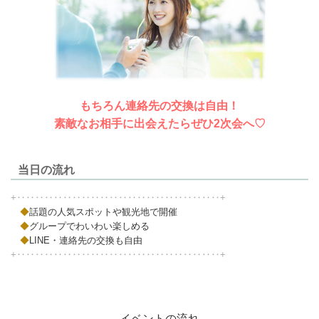
もちろん連絡先の交換は自由！
素敵なお相手に出会えたらぜひ2次会へ♡
当日の流れ
+‥‥‥‥‥‥‥‥‥‥‥‥‥‥‥‥‥‥‥‥‥‥+
◆
話題の人気スポットや観光地で開催
◆
グループでわいわい楽しめる
◆
LINE・連絡先の交換も自由
+‥‥‥‥‥‥‥‥‥‥‥‥‥‥‥‥‥‥‥‥‥‥+
イベントの流れ