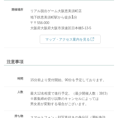
開催場所
リアル脱出ゲーム大阪恵美須町店
1
地下鉄恵美須町駅から徒歩
分
〒〒556-000
大阪府大阪府大阪市浪速区日本橋5-13-5
マップ・アクセス案内を見る
注意事項
時間
15分前より受付開始。90分を予定しております。
人数
最大12名程度で進行予定。（最少開催人数：3対3）
※募集締め切り以降のキャンセルによっては
男女差が変動する場合がございます。
持ち物
スマートフォン・顔写真付きの身分証（運転免許