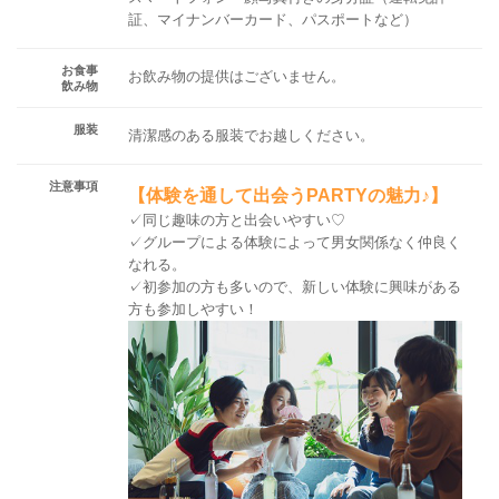
証、マイナンバーカード、パスポートなど）
お食事
お飲み物の提供はございません。
飲み物
服装
清潔感のある服装でお越しください。
注意事項
【体験を通して出会うPARTYの魅力♪】
✓同じ趣味の方と出会いやすい♡
✓グループによる体験によって男女関係なく仲良く
なれる。
✓初参加の方も多いので、新しい体験に興味がある
方も参加しやすい！