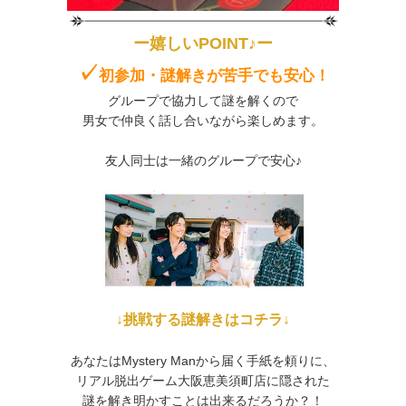
ー嬉しいPOINT♪ー
✓
初参加・謎解きが苦手
でも安心！
グループで協力して謎を解くので
男女で仲良く話し合いながら楽しめます。
友人同士は一緒のグループで安心♪
↓挑戦する謎解きはコチラ↓
あなたはMystery Manから届く手紙を頼りに、
リアル脱出ゲーム大阪恵美須町店に隠された
謎を解き明かすことは出来るだろうか？！