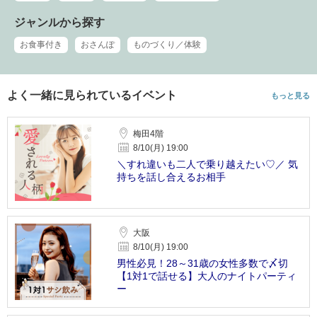
ジャンルから探す
お食事付き
おさんぽ
ものづくり／体験
よく一緒に見られているイベント
もっと見る
梅田4階
8/10(月) 19:00
＼すれ違いも二人で乗り越えたい♡／ 気
持ちを話し合えるお相手
大阪
8/10(月) 19:00
男性必見！28～31歳の女性多数で〆切
【1対1で話せる】大人のナイトパーティ
ー