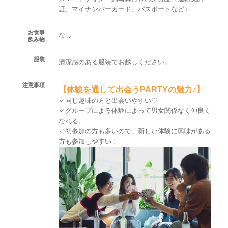
証、マイナンバーカード、パスポートなど）
お食事
なし
飲み物
服装
清潔感のある服装でお越しください。
注意事項
【体験を通して出会うPARTYの魅力♪】
✓同じ趣味の方と出会いやすい♡
✓グループによる体験によって男女関係なく仲良く
なれる。
✓初参加の方も多いので、新しい体験に興味がある
方も参加しやすい！