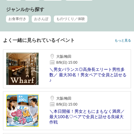
ジャンルから探す
お食事付き
おさんぽ
ものづくり／体験
よく一緒に見られているイベント
もっと見る
大阪/梅田
8/9(日) 15:00
＼男女バランス◎高身長エリート男性多
数／ 最大30名！男女ペアで全員と話せる
♪
大阪/梅田
8/9(日) 15:00
＼本日開催！男女ともにまもなく満席／
最大100名♡ペアで全員と話せる良縁大
作戦