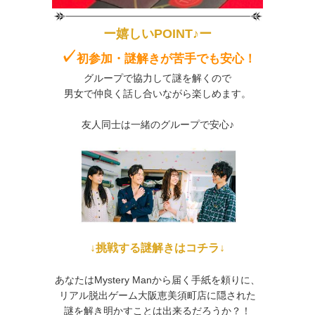
ー嬉しいPOINT♪ー
✓
初参加・謎解きが苦手
でも安心！
グループで協力して謎を解くので
男女で仲良く話し合いながら楽しめます。
友人同士は一緒のグループで安心♪
↓挑戦する謎解きはコチラ↓
あなたはMystery Manから届く手紙を頼りに、
リアル脱出ゲーム大阪恵美須町店に隠された
謎を解き明かすことは出来るだろうか？！