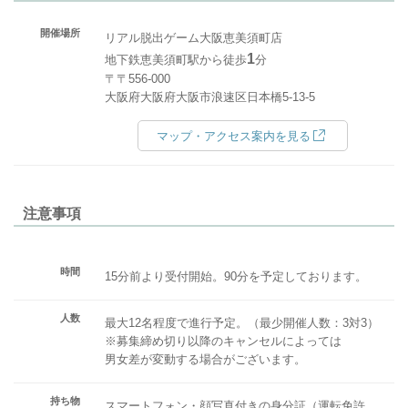
開催場所
リアル脱出ゲーム大阪恵美須町店
1
地下鉄恵美須町駅から徒歩
分
〒〒556-000
大阪府大阪府大阪市浪速区日本橋5-13-5
マップ・アクセス案内を見る
注意事項
時間
15分前より受付開始。90分を予定しております。
人数
最大12名程度で進行予定。（最少開催人数：3対3）
※募集締め切り以降のキャンセルによっては
男女差が変動する場合がございます。
持ち物
スマートフォン・顔写真付きの身分証（運転免許