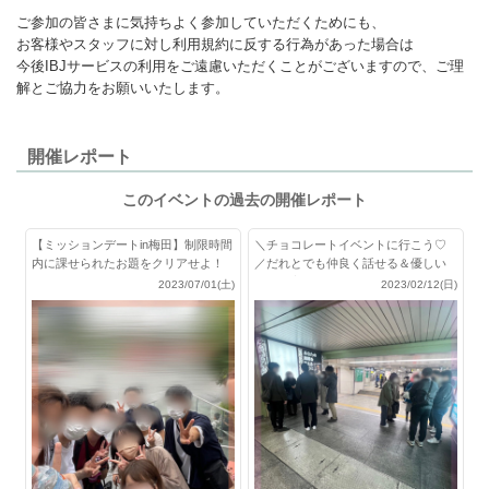
ご参加の皆さまに気持ちよく参加していただくためにも、
お客様やスタッフに対し利用規約に反する行為があった場合は
今後IBJサービスの利用をご遠慮いただくことがございますので、ご理
解とご協力をお願いいたします。
開催レポート
このイベントの過去の開催レポート
【ミッションデートin梅田】制限時間
＼チョコレートイベントに行こう♡
内に課せられたお題をクリアせよ！
／だれとでも仲良く話せる＆優しい
性格の方
2023/07/01(土)
2023/02/12(日)