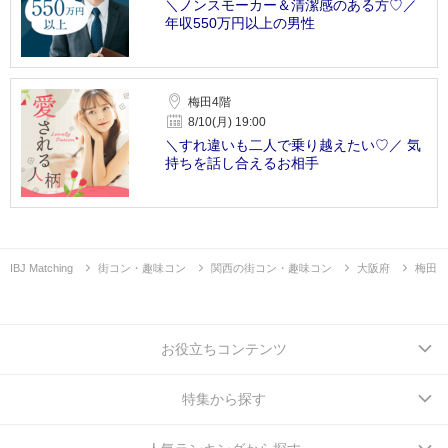
＼ノンスモーカー＆清潔感のある方♡／
年収550万円以上の男性
梅田4階
8/10(月) 19:00
＼すれ違いも二人で乗り越えたい♡／ 気
持ちを話し合えるお相手
IBJ Matching
街コン・趣味コン
関西の街コン・趣味コン
大阪府
梅田
お役立ちコンテンツ
特集から探す