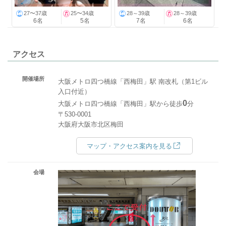
27〜37歳
25〜34歳
28～39歳
28～39歳
6名
5名
7名
6名
アクセス
開催場所
大阪メトロ四つ橋線「西梅田」駅 南改札（第1ビル
入口付近）
0
大阪メトロ四つ橋線「西梅田」駅から徒歩
分
〒530-0001
大阪府大阪市北区梅田
マップ・アクセス案内を見る
会場