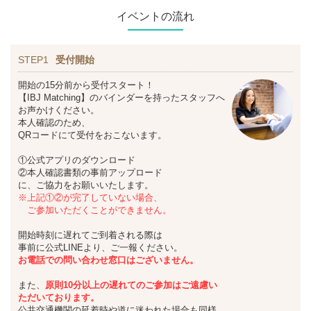
イベントの流れ
STEP1
受付開始
開始の15分前から受付スタート！
【IBJ Matching】のバインダーを持ったスタッフへ
お声かけください。
本人確認のため、
QRコードにて受付をおこないます。
①公式アプリのダウンロード
②本人確認書類の事前アップロード
に、ご協力をお願いいたします。
※上記①②が完了していない場合、
ご参加いただくことができません。
開始時刻に遅れてご到着される際は
事前に公式LINEより、ご一報ください。
お
電話での問い合わせ窓口はございません。
また、
原則10分以上の遅れてのご参加は
ご遠慮い
ただいております。
公共交通機関の延着時や道に迷われた場合も同様