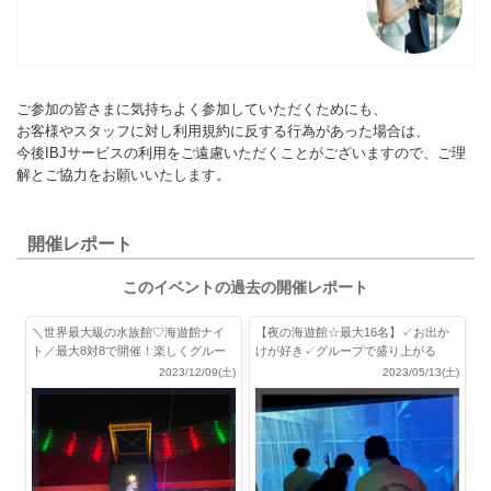
ご参加の皆さまに気持ちよく参加していただくためにも、
お客様やスタッフに対し利用規約に反する行為があった場合は、
今後IBJサービスの利用をご遠慮いただくことがございますので、ご理
解とご協力をお願いいたします。
開催レポート
このイベントの過去の開催レポート
＼世界最大級の水族館♡海遊館ナイ
【夜の海遊館☆最大16名】✓お出か
ト／最大8対8で開催！楽しくグルー
けが好き✓グループで盛り上がる
プトーク
2023/12/09(土)
2023/05/13(土)