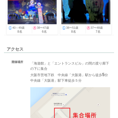
40～49歳
38〜47歳
38〜51歳
37〜48歳
8名
6名
8名
7名
アクセス
開催場所
「海遊館」と「エントランスビル」の間の渡り廊下
の下に集合
5
大阪市営地下鉄 中央線「大阪港」駅から徒歩
分
中央線「大阪港」駅下車徒歩５分