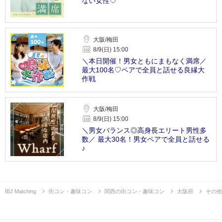
ない女性♡
大阪/梅田
8/9(日) 15:00
＼本日開催！男女ともにまもなく満席／
最大100名♡ペアで全員と話せる良縁大
作戦
大阪/梅田
8/9(日) 15:00
＼男女バランス◎高身長エリート男性多
数／ 最大30名！男女ペアで全員と話せる
♪
IBJ Matching
街コン・趣味コン
関西の街コン・趣味コン
大阪府
その他