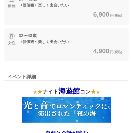
〈価値観〉楽しく出会いたい
男性
6,900
円(税込)
32〜43歳
〈価値観〉楽しく出会いたい
女性
4,900
円(税込)
イベント詳細
海遊館
★
ナイト
コン
★
★
★