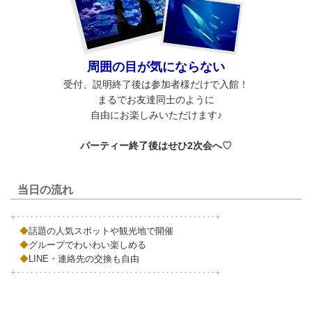
周囲の目が気にならない
受付、説明終了後は参加者様だけで入館！
まるでお友達同士のように
自由にお楽しみいただけます♪
パーティー終了後はせひ2次会へ♡
当日の流れ
+‥‥‥‥‥‥‥‥‥‥‥‥‥‥‥‥‥‥‥‥‥‥+
◆
話題の人気スポットや観光地で開催
◆
グループでわいわい楽しめる
◆
LINE・連絡先の交換も自由
+‥‥‥‥‥‥‥‥‥‥‥‥‥‥‥‥‥‥‥‥‥‥+