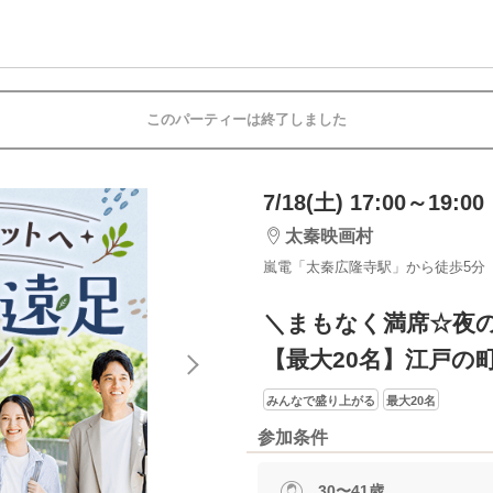
このパーティーは終了しました
7/18(土) 17:00～19:00
太秦映画村
嵐電「太秦広隆寺駅」から徒歩5分
＼まもなく満席☆夜
【最大20名】江戸の
みんなで盛り上がる
最大20名
参加条件
30〜41歳