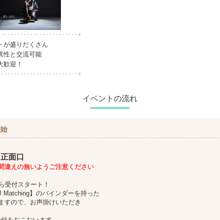
‥‥‥‥‥‥‥‥‥‥‥‥‥+
トが盛りだくさん
異性と交流可能
大歓迎！
‥‥‥‥‥‥‥‥‥‥‥‥‥+
イベントの流れ
開始
 正面口
間違えの無いようご注意ください
から受付スタート！
 Matching】のバインダーを持った
ますので、お声掛けいただき
受付をおこないます。