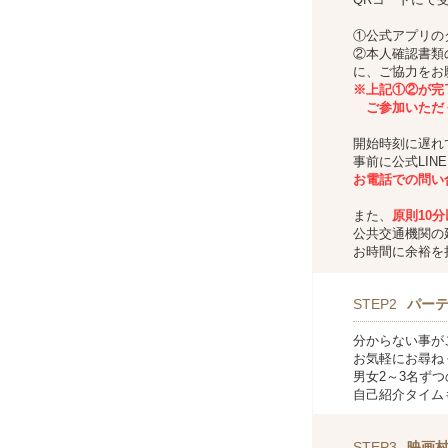
①公式アプリの
②本人確認書類
に、ご協力をお
※上記①②が完
ご参加いただ
開始時刻に遅れ
事前に公式LIN
お
電話での問い
また、
原則10
公共交通機関の
お時間に余裕を
STEP2
パー
分からない事が
お気軽にお尋ね
男女2～3名ず
自己紹介タイム
STEP3
映画