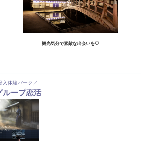
観光気分で素敵な出会いを♡
没入体験パーク／
グループ恋活