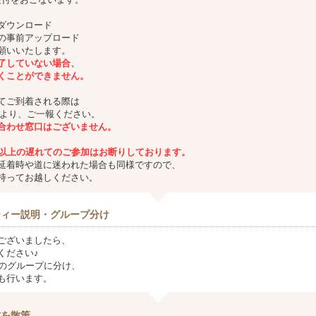
ダウンロード
の事前アップロード
願いいたします。
了していない場合、
くことができません。
てご到着される際は
Eより、ご一報ください。
合わせ窓口はございません。
分以上の遅れてのご参加はお断りしております。
延着時や道に迷われた場合も同様ですので、
持ってお越しください。
ティー説明・グループ分け
ございましたら、
ください♪
つのグループに分け、
も行います。
村を散策