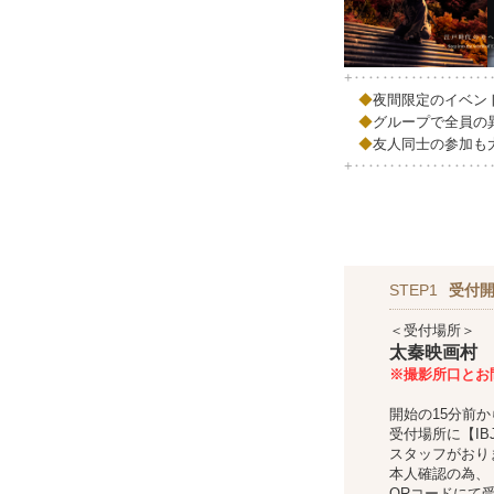
+‥‥‥‥‥‥‥‥‥
◆
夜間限定のイベン
◆
グループで全員の
◆
友人同士の参加も
+‥‥‥‥‥‥‥‥‥
STEP1
受付
＜受付場所＞
太秦映画村
※撮影所口とお
開始の15分前
受付場所に【IBJ
スタッフがおり
本人確認の為、
QRコードにて