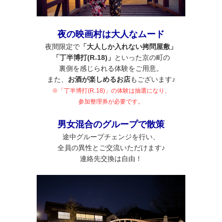
夜の映画村は大人なムード
夜間限定で
「大人しか入れない拷問屋敷」
「丁半博打(R₋18)」
といった京の町の
裏側を感じられる体験をご用意。
また、
お酒が楽しめるお店
もございます♪
※「丁半博打(R₋18)」の体験は抽選になり、
参加整理券が必要です。
男女混合のグループで散策
途中グループチェンジを行い、
全員の異性とご交流いただけます♪
連絡先交換は自由！