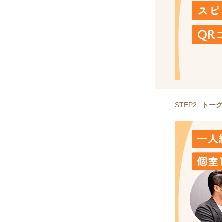
STEP2
トー