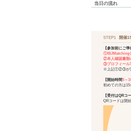
当日の流れ
STEP1
開催1
【参加前にご準
①IBJMatch
②本人確認書類
③プロフィール
※上記①②③が
【開始時間
5～
初めての方は1
【受付はQRコ
QRコードは開