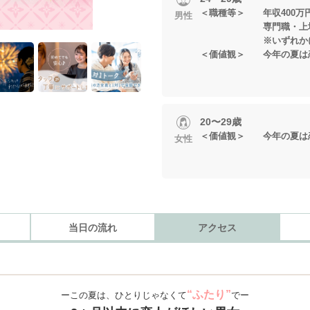
＜職種等＞ 年収400万
男性
専門職・上場企
※いずれかに当
＜価値観＞ 今年の夏は
20〜29歳
＜価値観＞ 今年の夏は
女性
当日の流れ
アクセス
“ふたり”
ーこの夏は、ひとりじゃなくて
でー