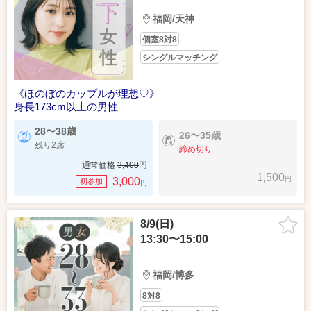
福岡/天神
個室8対8
シングルマッチング
《ほのぼのカップルが理想♡》
身長173cm以上の男性
28〜38歳
26〜35歳
残り2席
締め切り
通常価格
3,400
円
1,500
円
3,000
初参加
円
8/9(日)
13:30〜15:00
福岡/博多
8対8