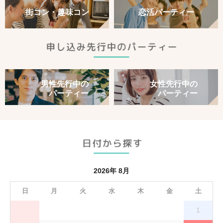
街コン・​趣味コン
恋活パーティー
男性先行中の
女性先行中の
パーティー
パーティー
2026年 8月
日
月
火
水
木
金
土
1