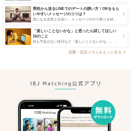
男性から送るLINEでのデートの誘い方！OKをもら
いやすいメッセージのコツは？
気になる女性と出会い、メッセージのやり取りを続けてく中で「この人いいな」と感じたら、次はデートに誘いたくなるもの。 しかし、中には「どう誘ったらいいの？」とお困りの男性もいらっしゃるのではないでしょうか。 そこで今回は、男性から女性へ送るLINEでのデートの誘い方のコツをご紹介します。例文も混じえながら解説するので、ぜひ参考にしてください。
「楽しいことないかな」と思ったら試してほしい
16のこと
何も予定がない休日など「楽しいことないかな…」と感じたことがある人もいるのでは？ 日常が退屈に感じるなら、いますぐ楽しいことを始めましょう！ いますぐ楽しい気分になれる対処法から、恋愛・自分磨き・趣味などジャンル別の楽しいことまで、16の楽しいことアイデアを集めました♪ いままさに楽しいことを探している方は必見です。
恋愛・恋活コラムをもっと見る