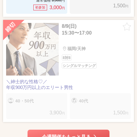
通常価格
3,900
円
1,500
円
3,000
初参加
円
8/9(日)
15:30〜17:00
福岡/天神
8対8
シングルマッチング
＼紳士的な性格♡／
年収900万円以上のエリート男性
40・50代
40代
3,900
1,500
円
円
今週開催をもっと見る