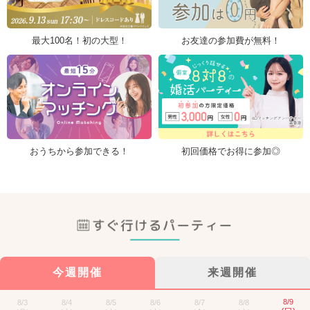
最大100名！初の大型！
お友達の参加費が無料！
おうちから参加できる！
初回価格でお得に参加◎
今週開催
来週開催
8/9
8/3
8/4
8/5
8/6
8/7
8/8