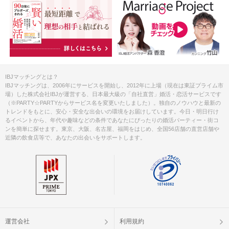
IBJマッチングとは？
IBJマッチングは、2006年にサービスを開始し、2012年に上場（現在は東証プライム市
場）した株式会社IBJが運営する、日本最大級の「自社直営」婚活・恋活サービスです
（※PARTY☆PARTYからサービス名を変更いたしました）。独自のノウハウと最新の
トレンドをもとに、安心・安全な出会いの環境をお届けしています。今日・明日行け
るイベントから、年代や趣味などの条件であなたにぴったりの婚活パーティー・街コ
ンを簡単に探せます。東京、大阪、名古屋、福岡をはじめ、全国56店舗の直営店舗や
近隣の飲食店等で、あなたの出会いをサポートします。
運営会社
利用規約