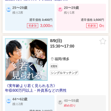
25〜29歳
20〜29歳
残り2席
残り1席
通常価格
3,400
円
通常価格
1,500
円
3,000
0
初参加
初参加
円
円
8/9(日)
15:30〜17:00
福岡/博多
8対8
シングルマッチング
《実年齢より若く見られる方》
年収600万円以上・外資系などの男性
44〜62歳
40〜59歳
残り2席
締め切り