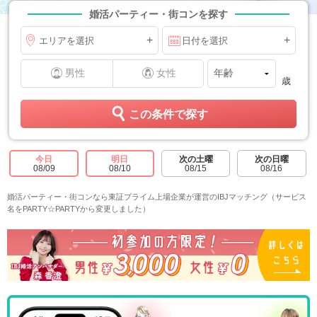
婚活パーティー・街コンを探す
+
+
エリアを選択
日付を選択
男性
女性
歳
この条件で探す
今日
明日
次の土曜
次の日曜
08/09
08/10
08/15
08/16
婚活パーティー・街コンなら東証プライム上場企業が運営のIBJマッチング（サービス
名をPARTY☆PARTYから変更しました）