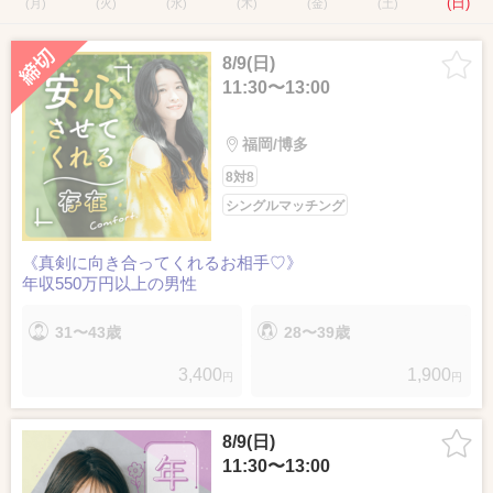
(日)
(月)
(火)
(水)
(木)
(金)
(土)
8/9(日)
11:30〜13:00
福岡/博多
8対8
シングルマッチング
《真剣に向き合ってくれるお相手♡》
年収550万円以上の男性
31〜43歳
28〜39歳
3,400
1,900
円
円
8/9(日)
11:30〜13:00