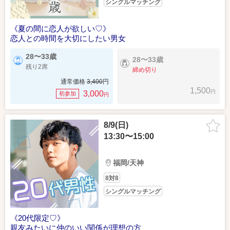
シングルマッチング
《夏の間に恋人が欲しい♡》
恋人との時間を大切にしたい男女
28〜33歳
28〜33歳
残り2席
締め切り
通常価格
3,400
円
1,500
円
3,000
初参加
円
8/9(日)
13:30〜15:00
福岡/天神
8対8
シングルマッチング
《20代限定♡》
親友みたいに仲のいい関係が理想の方