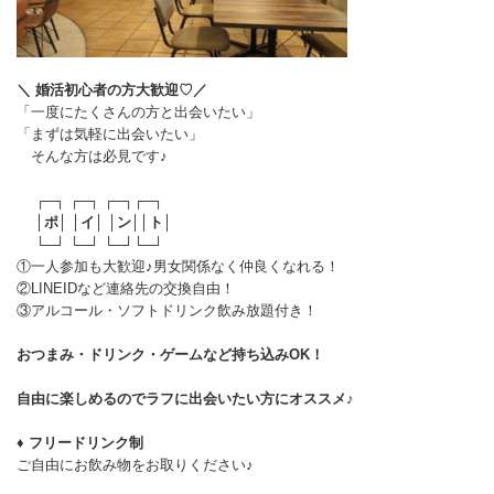
＼ 婚活初心者の方大歓迎♡／
「一度にたくさんの方と出会いたい」
「まずは気軽に出会いたい」
そんな方は必見です♪
┌─┐ ┌─┐ ┌─┐┌─┐
│
ポ
│ │
イ
│ │
ン
││
ト
│
└─┘ └─┘ └─┘└─┘
①一人参加も大歓迎♪男女関係なく仲良くなれる！
②LINEIDなど連絡先の交換自由！
③アルコール・ソフトドリンク飲み放題付き！
おつまみ・ドリンク・ゲームなど持ち込みOK！
自由に楽しめるのでラフに出会いたい方にオススメ♪
♦ フリードリンク制
ご自由にお飲み物をお取りください♪