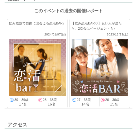
このイベントの過去の開催レポート
飲み放題で自由に出会える恋活BAR♪
【飲み恋活BAR♡】良い人が居た
ら、2次会はページェントも♪
2024/01/07(日)
2023/12/23(土)
30～39歳
28～38歳
27～36歳
26～36歳
17名
16名
14名
15名
アクセス