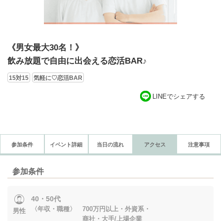
《男女最大30名！》
飲み放題で自由に出会える恋活BAR♪
15対15
気軽に♡恋活BAR
LINEでシェアする
参加条件
イベント詳細
当日の流れ
アクセス
注意事項
参加条件
40・50代
〈年収・職種〉 700万円以上・外資系・
男性
商社・大手/上場企業