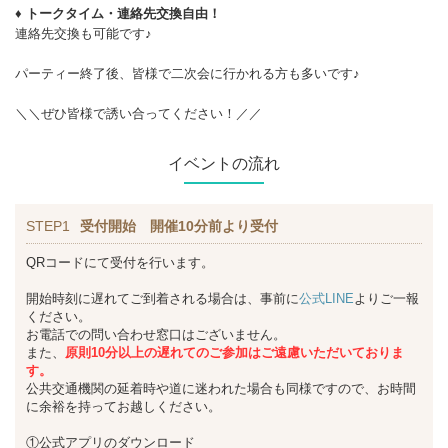
♦ トークタイム・連絡先交換自由！
連絡先交換も可能です♪
パーティー終了後、皆様で二次会に行かれる方も多いです♪
＼＼ぜひ皆様で誘い合ってください！／／
イベントの流れ
STEP1
受付開始 開催10分前より受付
QRコードにて受付を行います。
開始時刻に遅れてご到着される場合は、事前に
公式LINE
よりご一報
ください。
お電話での問い合わせ窓口はございません。
また、
原則10分以上の遅れてのご参加はご遠慮いただいておりま
す。
公共交通機関の延着時や道に迷われた場合も同様ですので、お時間
に余裕を持ってお越しください。
①公式アプリのダウンロード