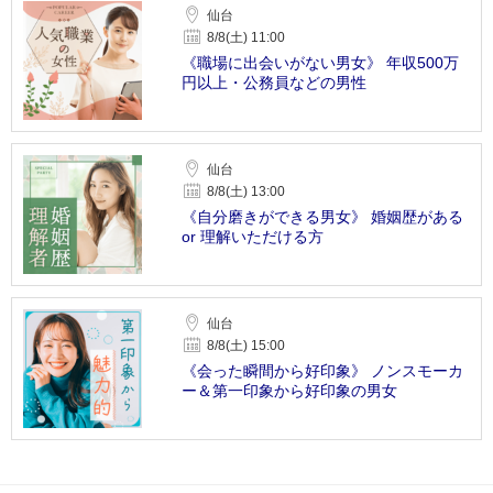
仙台
8/8(土) 11:00
《職場に出会いがない男女》 年収500万
円以上・公務員などの男性
仙台
8/8(土) 13:00
《自分磨きができる男女》 婚姻歴がある
or 理解いただける方
仙台
8/8(土) 15:00
《会った瞬間から好印象》 ノンスモーカ
ー＆第一印象から好印象の男女