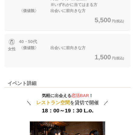
※いずれかに当てはまる方
〈価値観〉 出会いに前向きな方
5,500
円(税込)
40・50代
〈価値観〉 出会いに前向きな方
女性
1,500
円(税込)
イベント詳細
気軽に出会える
恋活BAR
！
＼
レストラン空間
を貸切で開催 ／
18：00～19：30 L.o.