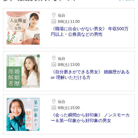
仙台
8/8(土) 11:00
《職場に出会いがない男女》 年収500万
円以上・公務員などの男性
仙台
8/8(土) 13:00
《自分磨きができる男女》 婚姻歴がある
or 理解いただける方
仙台
8/8(土) 15:00
《会った瞬間から好印象》 ノンスモーカ
ー＆第一印象から好印象の男女