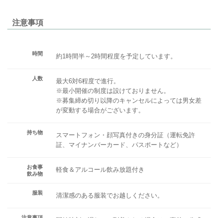
注意事項
時間
約1時間半～2時間程度を予定しています。
人数
最大6対6程度で進行。
※最小開催の制度は設けておりません。
※募集締め切り以降のキャンセルによっては男女差
が変動する場合がございます。
持ち物
スマートフォン・顔写真付きの身分証（運転免許
証、マイナンバーカード、パスポートなど）
お食事
軽食＆アルコール飲み放題付き
飲み物
服装
清潔感のある服装でお越しください。
注意事項