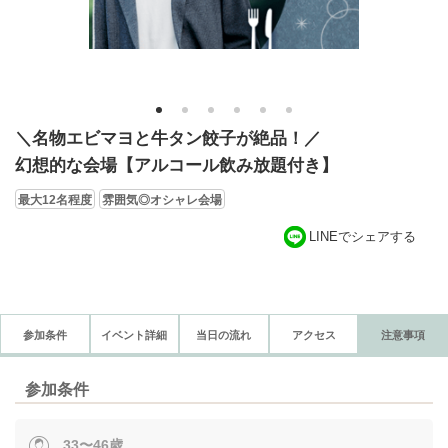
1
2
3
4
5
6
＼名物エビマヨと牛タン餃子が絶品！／
幻想的な会場【アルコール飲み放題付き】
最大12名程度
雰囲気◎オシャレ会場
LINEでシェアする
参加条件
イベント詳細
当日の流れ
アクセス
注意事項
参加条件
33〜46歳