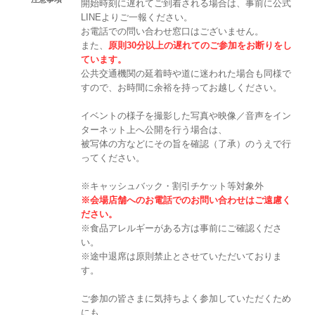
開始時刻に遅れてご到着される場合は、事前に公式
LINEよりご一報ください。
お電話での問い合わせ窓口はございません。
また、
原則30分以上の遅れてのご参加をお断りをし
ています。
公共交通機関の延着時や道に迷われた場合も同様で
すので、お時間に余裕を持ってお越しください。
イベントの様子を撮影した写真や映像／音声をイン
ターネット上へ公開を行う場合は、
被写体の方などにその旨を確認（了承）のうえで行
ってください。
※キャッシュバック・割引チケット等対象外
※会場店舗へのお電話でのお問い合わせはご遠慮く
ださい。
※食品アレルギーがある方は事前にご確認くださ
い。
※途中退席は原則禁止とさせていただいておりま
す。
ご参加の皆さまに気持ちよく参加していただくため
にも、