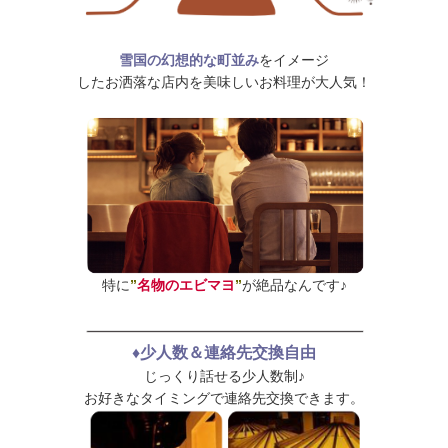
雪国の幻想的な町並み
をイメージ
したお洒落な店内を美味しいお料理が大人気！
特に
”
名物のエビマヨ
”
が絶品なんです♪
♦少人数＆連絡先交換自由
じっくり話せる少人数制♪
お好きなタイミングで連絡先交換できます。