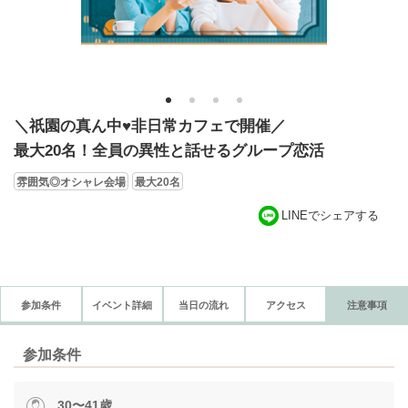
1
2
3
4
＼祇園の真ん中♥非日常カフェで開催／
最大20名！全員の異性と話せるグループ恋活
雰囲気◎オシャレ会場
最大20名
LINEでシェアする
参加条件
イベント詳細
当日の流れ
アクセス
注意事項
参加条件
30〜41歳