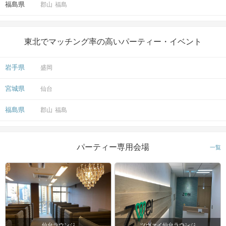
福島県
郡山
福島
東北でマッチング率の高いパーティー・イベント
岩手県
盛岡
宮城県
仙台
福島県
郡山
福島
パーティー専用会場
一覧
仙台ラウンジ
ツヴァイ仙台ラウンジ