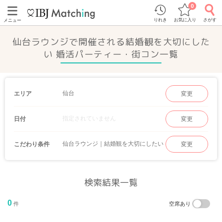
0
りれき
お気に入り
さがす
メニュー
仙台ラウンジで開催される結婚観を大切にした
い 婚活パーティー・街コン一覧
仙台
エリア
変更
指定されていません
日付
変更
仙台ラウンジ｜結婚観を大切にしたい
こだわり条件
変更
検索結果一覧
0
件
空席あり