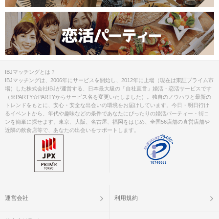
IBJマッチングとは？
IBJマッチングは、2006年にサービスを開始し、2012年に上場（現在は東証プライム市
場）した株式会社IBJが運営する、日本最大級の「自社直営」婚活・恋活サービスです
（※PARTY☆PARTYからサービス名を変更いたしました）。独自のノウハウと最新の
トレンドをもとに、安心・安全な出会いの環境をお届けしています。今日・明日行け
るイベントから、年代や趣味などの条件であなたにぴったりの婚活パーティー・街コ
ンを簡単に探せます。東京、大阪、名古屋、福岡をはじめ、全国56店舗の直営店舗や
近隣の飲食店等で、あなたの出会いをサポートします。
運営会社
利用規約