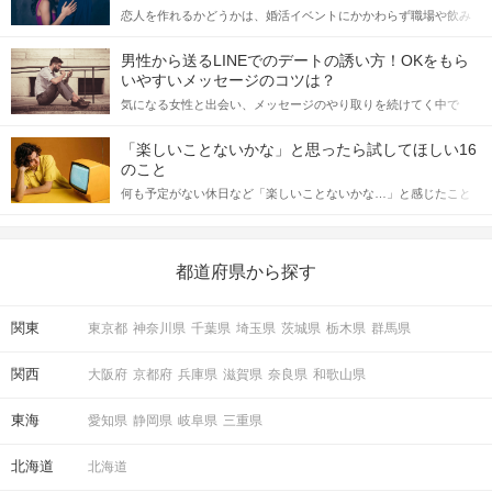
恋人を作れるかどうかは、婚活イベントにかかわらず職場や飲み
会の場で女性が話しかけて欲しい時に出すサインに、早く気づい
てアプローチできるかにも左右されます。 これから恋人作りを本
男性から送るLINEでのデートの誘い方！OKをもら
格的に始めようとしている方は、女性が異性を求めて出すサイン
いやすいメッセージのコツは？
をしっかりと理解し、正しい行動に移せるかどうかが重要。 この
気になる女性と出会い、メッセージのやり取りを続けてく中で
記事では、女性が話しかけて欲しい時に出すサインとその心理を
「この人いいな」と感じたら、次はデートに誘いたくなるもの。
詳しく解説した後、婚活イベントで実際にサインを受け取った場
しかし、中には「どう誘ったらいいの？」とお困りの男性もいら
合にどのような行動に繋げるべきかをご紹介していきます。
「楽しいことないかな」と思ったら試してほしい16
っしゃるのではないでしょうか。 そこで今回は、男性から女性へ
のこと
送るLINEでのデートの誘い方のコツをご紹介します。例文も混じ
何も予定がない休日など「楽しいことないかな…」と感じたこと
えながら解説するので、ぜひ参考にしてください。
がある人もいるのでは？ 日常が退屈に感じるなら、いますぐ楽し
いことを始めましょう！ いますぐ楽しい気分になれる対処法か
ら、恋愛・自分磨き・趣味などジャンル別の楽しいことまで、16
の楽しいことアイデアを集めました♪ いままさに楽しいことを探し
都道府県から探す
ている方は必見です。
関東
東京都
神奈川県
千葉県
埼玉県
茨城県
栃木県
群馬県
関西
大阪府
京都府
兵庫県
滋賀県
奈良県
和歌山県
東海
愛知県
静岡県
岐阜県
三重県
北海道
北海道