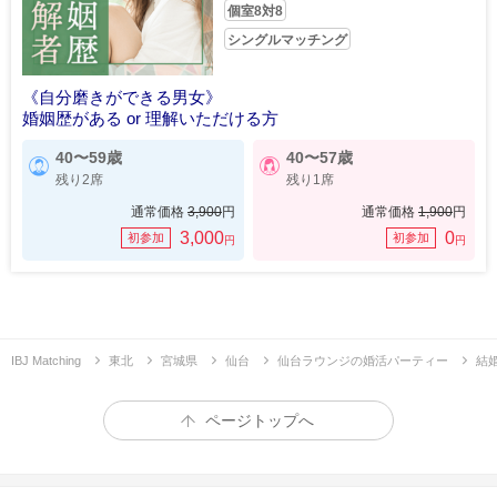
個室8対8
シングルマッチング
《自分磨きができる男女》
婚姻歴がある or 理解いただける方
40〜59歳
40〜57歳
残り2席
残り1席
通常価格
3,900
円
通常価格
1,900
円
3,000
0
初参加
初参加
円
円
IBJ Matching
東北
宮城県
仙台
仙台ラウンジの婚活パーティー
結
ページトップへ