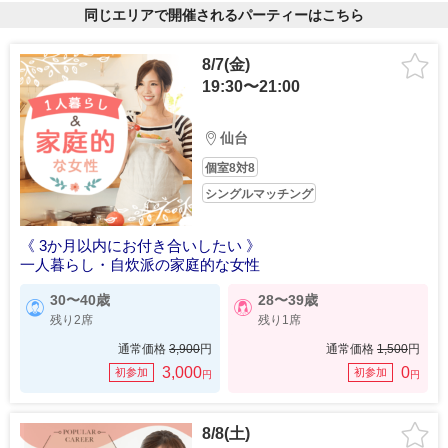
同じエリアで開催されるパーティーはこちら
8/7(金)
19:30〜21:00
仙台
個室8対8
シングルマッチング
《 3か月以内にお付き合いしたい 》
一人暮らし・自炊派の家庭的な女性
30〜40歳
28〜39歳
残り2席
残り1席
通常価格
3,900
円
通常価格
1,500
円
3,000
0
初参加
初参加
円
円
8/8(土)