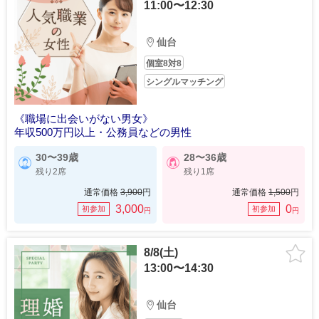
11:00〜12:30
仙台
個室8対8
シングルマッチング
《職場に出会いがない男女》
年収500万円以上・公務員などの男性
30〜39歳
28〜36歳
残り2席
残り1席
通常価格
3,900
円
通常価格
1,500
円
3,000
0
初参加
初参加
円
円
8/8(土)
13:00〜14:30
仙台