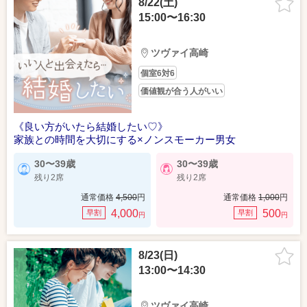
8/22(土)
15:00〜16:30
ツヴァイ高崎
個室6対6
価値観が合う人がいい
《良い方がいたら結婚したい♡》
家族との時間を大切にする×ノンスモーカー男女
30〜39歳
30〜39歳
残り2席
残り2席
通常価格
4,500
円
通常価格
1,000
円
4,000
500
早割
早割
円
円
8/23(日)
13:00〜14:30
ツヴァイ高崎