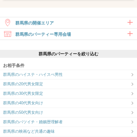
群馬県の開催エリア
群馬県のパーティー専用会場
高崎
群馬県のパーティーを絞り込む
お相手条件
群馬県のハイステ・ハイスぺ男性
ツヴァイ高崎
群馬県の20代男女限定
自然と会話が弾む！居心地の良いパ
群馬県の30代男女限定
ーティースペース♪
群馬県の40代男女向け
群馬県の50代男女向け
群馬県のバツイチ・婚姻歴理解者
群馬県の映画など共通の趣味