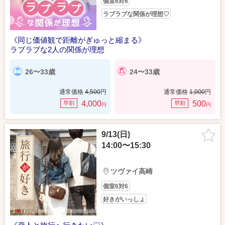
個室6対6
ラブラブな関係が理想♡
《同じ価値観で距離がぎゅっと縮まる》
ラブラブな2人の関係が理想
26〜33歳
24〜33歳
通常価格
4,500
円
通常価格
1,000
円
4,000
500
早割
早割
円
円
9/13(日)
14:00〜15:30
ツヴァイ高崎
個室6対6
好きがいっしょ