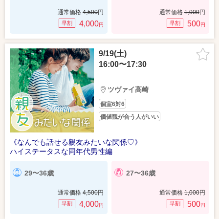
通常価格
4,500
円
通常価格
1,000
円
4,000
500
早割
早割
円
円
9/19(土)
16:00〜17:30
ツヴァイ高崎
個室6対6
価値観が合う人がいい
《なんでも話せる親友みたいな関係♡》
ハイステータスな同年代男性編
29〜36歳
27〜36歳
通常価格
4,500
円
通常価格
1,000
円
4,000
500
早割
早割
円
円