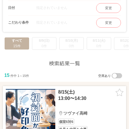
指定されていません
日付
変更
指定されていません
こだわり条件
変更
すべて
8/9(日)
8/10(月)
8/11(火)
8/12(
15件
0件
0件
0件
0件
検索結果一覧
15
件中 1～15件
空席あり
8/15(土)
13:00〜14:30
ツヴァイ高崎
個室6対6