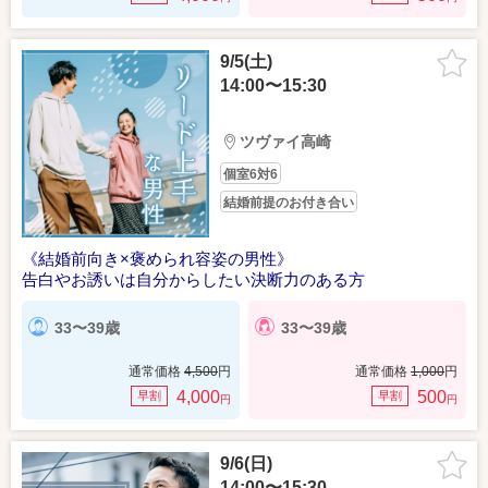
9/5(土)
14:00〜15:30
ツヴァイ高崎
個室6対6
結婚前提のお付き合い
《結婚前向き×褒められ容姿の男性》
告白やお誘いは自分からしたい決断力のある方
33〜39歳
33〜39歳
通常価格
4,500
円
通常価格
1,000
円
4,000
500
早割
早割
円
円
9/6(日)
14:00〜15:30