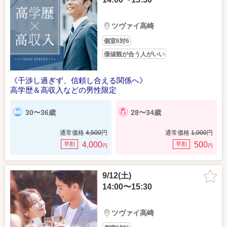
ツヴァイ高崎
個室6対6
価値観が合う人がいい
《干渉し過ぎず、信頼し合える関係へ》
高学歴＆高収入などの男性限定
30〜36歳
28〜34歳
通常価格
4,500
円
通常価格
1,000
円
4,000
500
早割
早割
円
円
9/12(土)
14:00〜15:30
ツヴァイ高崎