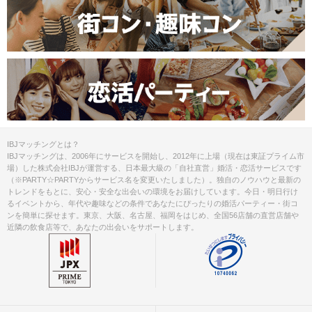
IBJマッチングとは？
IBJマッチングは、2006年にサービスを開始し、2012年に上場（現在は東証プライム市
場）した株式会社IBJが運営する、日本最大級の「自社直営」婚活・恋活サービスです
（※PARTY☆PARTYからサービス名を変更いたしました）。独自のノウハウと最新の
トレンドをもとに、安心・安全な出会いの環境をお届けしています。今日・明日行け
るイベントから、年代や趣味などの条件であなたにぴったりの婚活パーティー・街コ
ンを簡単に探せます。東京、大阪、名古屋、福岡をはじめ、全国56店舗の直営店舗や
近隣の飲食店等で、あなたの出会いをサポートします。