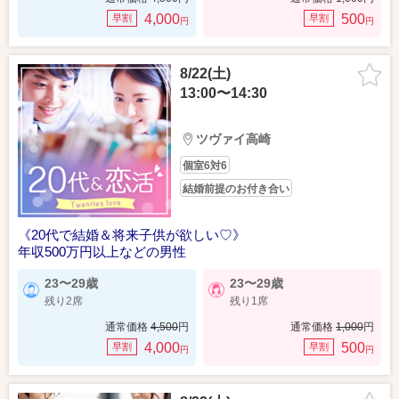
4,000
500
早割
早割
円
円
8/22(土)
13:00〜14:30
ツヴァイ高崎
個室6対6
結婚前提のお付き合い
《20代で結婚＆将来子供が欲しい♡》
年収500万円以上などの男性
23〜29歳
23〜29歳
残り2席
残り1席
通常価格
4,500
円
通常価格
1,000
円
4,000
500
早割
早割
円
円