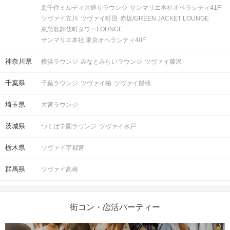
北千住ミルディス通りラウンジ
サンマリエ本社オペラシティ41F
ツヴァイ立川
ツヴァイ町田
赤坂/GREEN JACKET LOUNGE
東急歌舞伎町タワーLOUNGE
サンマリエ本社 東京オペラシティ40F
神奈川県
横浜ラウンジ
みなとみらいラウンジ
ツヴァイ藤沢
千葉県
千葉ラウンジ
ツヴァイ柏
ツヴァイ船橋
埼玉県
大宮ラウンジ
茨城県
つくば学園ラウンジ
ツヴァイ水戸
栃木県
ツヴァイ宇都宮
群馬県
ツヴァイ高崎
街コン・恋活パーティー