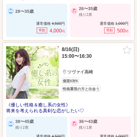
26〜35歳
28〜35歳
残り2席
通常価格
4,500
円
通常価格
1,000
円
4,000
500
早割
早割
円
円
8/16(日)
15:00〜16:30
ツヴァイ高崎
個室6対6
性格重視の方と出会う
《優しい性格＆癒し系の女性》
将来を考えられる真剣な恋がしたい♡
38〜45歳
36〜43歳
残り2席
残り1席
通常価格
4,500
円
通常価格
1,000
円