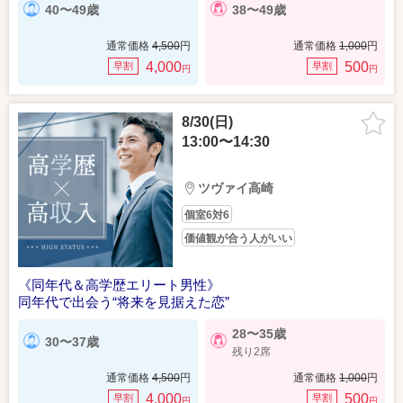
40〜49歳
38〜49歳
通常価格
4,500
円
通常価格
1,000
円
4,000
500
早割
早割
円
円
8/30(日)
13:00〜14:30
ツヴァイ高崎
個室6対6
価値観が合う人がいい
《同年代＆高学歴エリート男性》
同年代で出会う“将来を見据えた恋”
28〜35歳
30〜37歳
残り2席
通常価格
4,500
円
通常価格
1,000
円
4,000
500
早割
早割
円
円