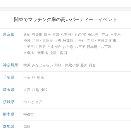
関東でマッチング率の高いパーティー・イベント
東京都
新宿
有楽町
銀座
東京(八重洲・丸の内)
恵比寿・赤坂
六本木
池袋
品川・五反田
上野
秋葉原
北千住
立川・吉祥寺
町田
二子玉川
渋谷
自由が丘
お台場
八王子
日本橋・八丁堀
水道橋・飯田橋
浅草・両国
神奈川県
横浜
みなとみらい
川崎・武蔵小杉
藤沢
鎌倉
千葉県
千葉
柏
船橋
埼玉県
大宮
川越
浦和
茨城県
つくば
水戸
栃木県
宇都宮
群馬県
高崎