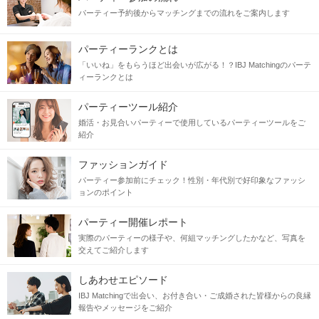
パーティー予約後からマッチングまでの流れをご案内します
パーティーランクとは
「いいね」をもらうほど出会いが広がる！？IBJ Matchingのパーテ
ィーランクとは
パーティーツール紹介
婚活・お見合いパーティーで使用しているパーティーツールをご
紹介
ファッションガイド
パーティー参加前にチェック！性別・年代別で好印象なファッシ
ョンのポイント
パーティー開催レポート
実際のパーティーの様子や、何組マッチングしたかなど、写真を
交えてご紹介します
しあわせエピソード
IBJ Matchingで出会い、お付き合い・ご成婚された皆様からの良縁
報告やメッセージをご紹介