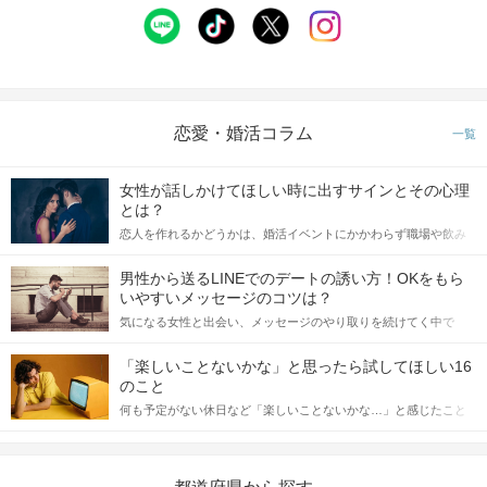
恋愛・婚活コラム
一覧
女性が話しかけてほしい時に出すサインとその心理
とは？
恋人を作れるかどうかは、婚活イベントにかかわらず職場や飲み
会の場で女性が話しかけて欲しい時に出すサインに、早く気づい
てアプローチできるかにも左右されます。 これから恋人作りを本
男性から送るLINEでのデートの誘い方！OKをもら
格的に始めようとしている方は、女性が異性を求めて出すサイン
いやすいメッセージのコツは？
をしっかりと理解し、正しい行動に移せるかどうかが重要。 この
気になる女性と出会い、メッセージのやり取りを続けてく中で
記事では、女性が話しかけて欲しい時に出すサインとその心理を
「この人いいな」と感じたら、次はデートに誘いたくなるもの。
詳しく解説した後、婚活イベントで実際にサインを受け取った場
しかし、中には「どう誘ったらいいの？」とお困りの男性もいら
合にどのような行動に繋げるべきかをご紹介していきます。
「楽しいことないかな」と思ったら試してほしい16
っしゃるのではないでしょうか。 そこで今回は、男性から女性へ
のこと
送るLINEでのデートの誘い方のコツをご紹介します。例文も混じ
何も予定がない休日など「楽しいことないかな…」と感じたこと
えながら解説するので、ぜひ参考にしてください。
がある人もいるのでは？ 日常が退屈に感じるなら、いますぐ楽し
いことを始めましょう！ いますぐ楽しい気分になれる対処法か
ら、恋愛・自分磨き・趣味などジャンル別の楽しいことまで、16
の楽しいことアイデアを集めました♪ いままさに楽しいことを探し