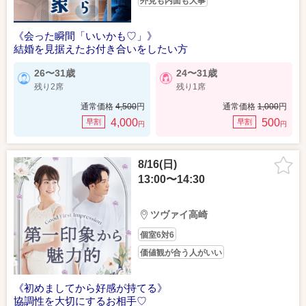
外見も内面も大事
《会った瞬間「いいかも♡」》
結婚を見据えたお付き合いをしたい方
26〜31歳
24〜31歳
残り2席
残り1席
通常価格
4,500
円
通常価格
1,000
円
4,000
500
早割
早割
円
円
8/16(日)
13:00〜14:30
ツヴァイ高崎
個室6対6
価値観が合う人がいい
《初めましてから好感が持てる》
協調性を大切にするお相手♡