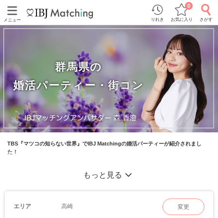
0
りれき
お気に入り
さがす
メニュー
群馬県の
婚活パーティー・街コン
TBS『マツコの知らない世界』でIBJ Matchingの婚活パーティーが紹介されまし
た！
群馬県・高崎市/太田市で毎週パーティーを開催中！
もっと見る
結婚式場の落ち着いた雰囲気のパーティー会場やオシャレなカフェ/パーティー専用
会場でこだわりの企画を開催中♡
高崎
エリア
変更