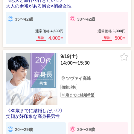
《恋人と旅行へ行きたい♡》
大人の余裕がある男女×初婚女性
35〜42歳
33〜42歳
通常価格
4,500
円
通常価格
1,000
円
4,000
500
早割
早割
円
円
9/19(土)
14:00〜15:30
ツヴァイ高崎
個室6対6
30歳までに結婚希望
《30歳までに結婚したい♡》
笑顔が好印象な高身長男性
20〜29歳
20〜29歳