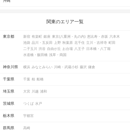
沖縄
関東のエリア一覧
東京都
新宿
有楽町
銀座
東京(八重洲・丸の内)
恵比寿・赤坂
六本木
池袋
品川・五反田
上野
秋葉原
北千住
立川・吉祥寺
町田
二子玉川
渋谷
自由が丘
お台場
八王子
日本橋・八丁堀
水道橋・飯田橋
浅草・両国
神奈川県
横浜
みなとみらい
川崎・武蔵小杉
藤沢
鎌倉
千葉県
千葉
柏
船橋
埼玉県
大宮
川越
浦和
茨城県
つくば
水戸
栃木県
宇都宮
群馬県
高崎