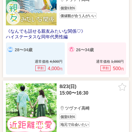
個室6対6
価値観が合う人がいい
《なんでも話せる親友みたいな関係♡》
ハイステータスな同年代男性編
28〜34歳
26〜34歳
通常価格
4,500
円
通常価格
1,000
円
4,000
500
早割
早割
円
円
8/23(日)
15:00〜16:30
ツヴァイ高崎
個室6対6
地元で出会いたい