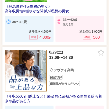
《群馬県在住or勤務の男女》
高年収男性×穏やかな関係が理想の男女
33〜42歳
35〜42歳
残り2席
通常価格
4,500
円
通常価格
1,000
円
4,000
500
早割
早割
円
円
8/29(土)
13:00〜14:30
ツヴァイ高崎
個室6対6
価値観が合う人がいい
《年収550万円以上など》経済的に余裕がある男性＆落ち着
きや品がある方