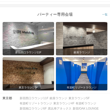
パーティー専用会場
一覧
新宿西口ラウンジ11F
銀座ラウンジ
東京ラウンジ5F
有楽町リゾートラウンジ
東京都
新宿西口ラウンジ11F
銀座ラウンジ
東京ラウンジ5F
有楽町リゾートラウンジ
東京ラウンジ4F
有楽町ラウンジ
新宿南口ラウンジ6F
恵比寿アネックス
新宿/OAK LOUNGE