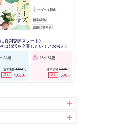
ツヴァイ郡山
個室5対5
結婚に前向き
内に真剣交際スタート》
こそは婚活を卒業したい！とお考えの
7〜34歳
25〜34歳
通常価格
4,500
円
通常価格
1,000
円
4,000
500
早割
早割
円
円