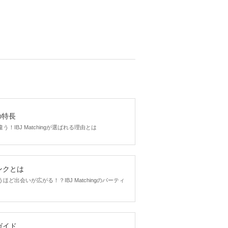
gの特長
！IBJ Matchingが選ばれる理由とは
ンクとは
ど出会いが広がる！？IBJ Matchingのパーティ
ガイド