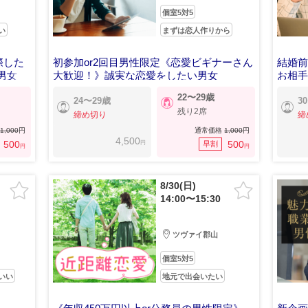
個室5対5
い
まずは恋人作りから
際した
初参加or2回目男性限定《恋愛ビギナーさん
結婚
男女
大歓迎！》誠実な恋愛をしたい男女
お相
22〜29歳
24〜29歳
3
残り2席
締め切り
締
1,000
円
通常価格
1,000
円
4,500
円
500
500
早割
円
円
8/30(日)
14:00〜15:30
ツヴァイ郡山
個室5対5
いい
地元で出会いたい