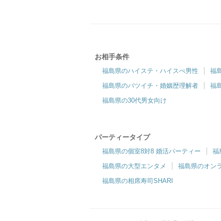
お相手条件
ツヴァイ郡山
福島県のハイステ・ハイスぺ男性
福
【郡山駅直結！】 居心地の良いパーテ
福島県のバツイチ・婚姻歴理解者
福
ィースペース
福島県の30代男女向け
パーティータイプ
福島県の個室8対8 婚活パーティー
福
福島県の大型エンタメ
福島県のオン
福島県の相席寿司SHARI