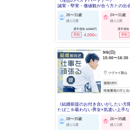
《理想のベストパートナー》
誠実・堅実・価値観が合う方との出
26〜31歳
24〜31歳
残り2席
残り2席
通常価格
4,500
円
通常価格
4,000
早割
早割
円
9/6(日)
15:00〜16:30
ツヴァイ郡山
個室5対5
性格重視の方と出
《結婚前提のお付き合いがしたい方
たばこを吸わない男女×気遣い上手な
28〜35歳
26〜35歳
残り1席
残り2席