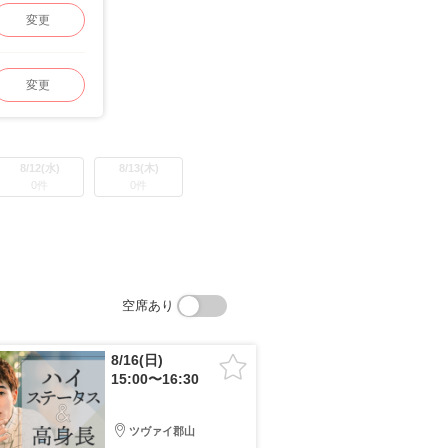
変更
変更
8/12(水)
8/13(木)
0件
0件
空席あり
8/16(日)
15:00〜16:30
ツヴァイ郡山