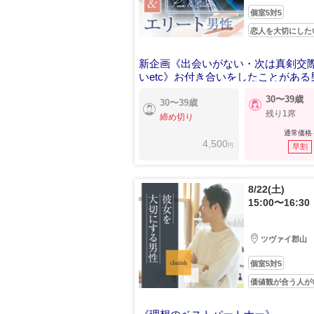
個室5対5
恋人を大切にした
新企画《出会いがない・次は真剣交
いetc》お付き合いをしたことがある
30〜39歳
30〜39歳
残り1席
締め切り
通常価格
4,500
円
早割
8/22(土)
15:00〜16:30
ツヴァイ郡山
個室5対5
価値観が合う人が