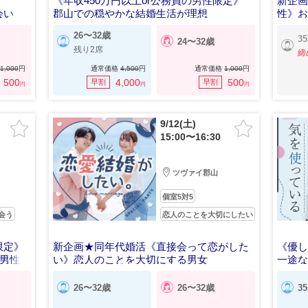
《年収450万円以上or公務員の男性限定》
新企
会い
郡山での穏やかな結婚生活が理想
性》
女
26〜32歳
3
24〜32歳
残り2席
締
1,000
円
通常価格
4,500
円
通常価格
1,000
円
500
4,000
500
早割
早割
円
円
円
9/12(土)
15:00〜16:30
ツヴァイ郡山
個室5対5
会う
恋人のことを大切にしたい
限定》
新企画★同年代婚活《直接会って恋がした
《優
男性
い》恋人のことを大切にする男女
一途
26〜32歳
26〜32歳
3