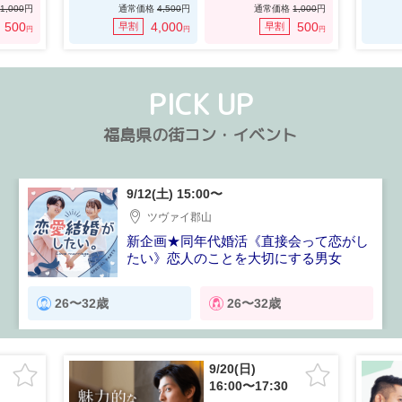
1,000
円
通常価格
4,500
円
通常価格
1,000
円
500
4,000
500
早割
早割
円
円
円
PICK UP
福島県の街コン・イベント
9/12(土) 15:00〜
ツヴァイ郡山
新企画★同年代婚活《直接会って恋がし
たい》恋人のことを大切にする男女
26〜32歳
26〜32歳
9/20(日)
16:00〜17:30