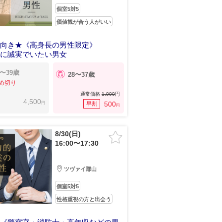
個室5対5
価値観が合う人がいい
前向き★《高身長の男性限定》
手に誠実でいたい男女
0〜39歳
28〜37歳
め切り
通常価格
1,000
円
4,500
円
500
早割
円
8/30(日)
16:00〜17:30
ツヴァイ郡山
個室5対5
性格重視の方と出会う