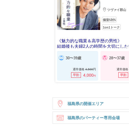
ツヴァイ郡山
個室5対5
1on1トーク
《魅力的な職業＆高学歴の男性》
結婚後も夫婦2人の時間を大切にした
30〜39歳
28〜37歳
通常価格
4,500
円
通常価格
4,000
早割
早割
円
福島県の開催エリア
福島県のパーティー専用会場
郡山
福島