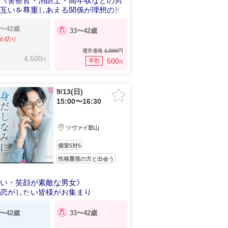
画《警察官・消防士・高年収などの男
お互いを尊重しあえる関係が理想の男
5〜42歳
33〜42歳
め切り
通常価格
1,000
円
4,500
円
500
早割
円
9/13(日)
15:00〜16:30
ツヴァイ郡山
個室5対5
性格重視の方と出会う
しい・笑顔が素敵な男女》
な恋がしたい皆様がお集まり
5〜42歳
33〜42歳