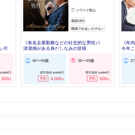
ツヴァイ郡山
個室5対5
職場で出会いが少ない
《有名企業勤務などの社交的な男性♪》
《年
い男女
清潔感がある身だしなみの皆様
今年
男女
40〜49歳
38〜49歳
2
1,000
円
通常価格
4,500
円
通常価格
1,000
円
500
4,000
500
早割
早割
円
円
円