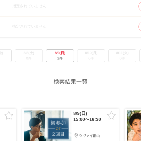
指定されていません
指定されていません
金)
8/8(土)
8/9(日)
8/10(月)
8/11(火)
件
0件
2件
0件
0件
検索結果一覧
8/9(日)
15:00〜16:30
ツヴァイ郡山