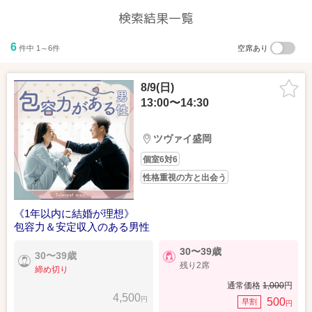
検索結果一覧
6
件中 1～6件
空席あり
8/9(日)
13:00〜14:30
GoogleMapで見る
詳しい行き方を見る
JR「盛岡駅」から徒歩で2分♪
ツヴァイ盛岡
JR線盛岡駅東口を出て、「開運橋」方面に進みます。
個室6対6
駅を背に250mほど進むと、右手に「明治安田生命盛岡駅前ビル」が
性格重視の方と出会う
あります。
JR線盛岡駅東口より徒歩2分です。
《1年以内に結婚が理想》
包容力＆安定収入のある男性
30〜39歳
30〜39歳
残り2席
締め切り
通常価格
1,000
円
4,500
円
500
早割
円