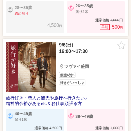
26〜35歳
28〜35歳
残り2席
締め切り
通常価格
1,000
円
4,500
円
500
早割
円
9/6(日)
16:00〜17:30
ツヴァイ盛岡
個室6対6
好きがいっしょ
旅行好き・恋人と観光や旅行へ行きたい♪
精神的余裕があるetc＆お仕事頑張る方
40〜49歳
38〜49歳
残り1席
通常価格
4,500
円
通常価格
1,000
円