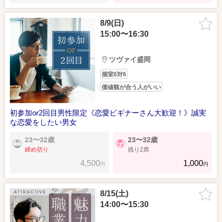
8/9(日)
15:00〜16:30
ツヴァイ盛岡
個室6対6
価値観が合う人がいい
初参加or2回目男性限定《恋愛ビギナーさん大歓迎！》誠実
な恋愛をしたい男女
23〜32歳
23〜32歳
締め切り
残り2席
4,500
1,000
円
円
8/15(土)
14:00〜15:30