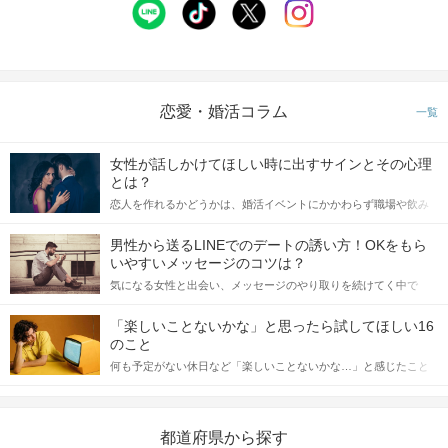
恋愛・婚活コラム
一覧
女性が話しかけてほしい時に出すサインとその心理
とは？
恋人を作れるかどうかは、婚活イベントにかかわらず職場や飲み
会の場で女性が話しかけて欲しい時に出すサインに、早く気づい
てアプローチできるかにも左右されます。 これから恋人作りを本
男性から送るLINEでのデートの誘い方！OKをもら
格的に始めようとしている方は、女性が異性を求めて出すサイン
いやすいメッセージのコツは？
をしっかりと理解し、正しい行動に移せるかどうかが重要。 この
気になる女性と出会い、メッセージのやり取りを続けてく中で
記事では、女性が話しかけて欲しい時に出すサインとその心理を
「この人いいな」と感じたら、次はデートに誘いたくなるもの。
詳しく解説した後、婚活イベントで実際にサインを受け取った場
しかし、中には「どう誘ったらいいの？」とお困りの男性もいら
合にどのような行動に繋げるべきかをご紹介していきます。
「楽しいことないかな」と思ったら試してほしい16
っしゃるのではないでしょうか。 そこで今回は、男性から女性へ
のこと
送るLINEでのデートの誘い方のコツをご紹介します。例文も混じ
何も予定がない休日など「楽しいことないかな…」と感じたこと
えながら解説するので、ぜひ参考にしてください。
がある人もいるのでは？ 日常が退屈に感じるなら、いますぐ楽し
いことを始めましょう！ いますぐ楽しい気分になれる対処法か
ら、恋愛・自分磨き・趣味などジャンル別の楽しいことまで、16
の楽しいことアイデアを集めました♪ いままさに楽しいことを探し
都道府県から探す