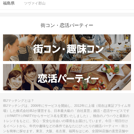
福島県
ツヴァイ郡山
街コン・恋活パーティー
IBJマッチングとは？
IBJマッチングは、2006年にサービスを開始し、2012年に上場（現在は東証プライム市
場）した株式会社IBJが運営する、日本最大級の「自社直営」婚活・恋活サービスです
（※PARTY☆PARTYからサービス名を変更いたしました）。独自のノウハウと最新の
トレンドをもとに、安心・安全な出会いの環境をお届けしています。今日・明日行け
るイベントから、年代や趣味などの条件であなたにぴったりの婚活パーティー・街コ
ンを簡単に探せます。東京、大阪、名古屋、福岡をはじめ、全国56店舗の直営店舗や