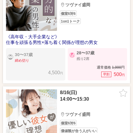
ツヴァイ盛岡
個室6対6
1on1トーク
《高年収・大手企業など》
仕事を頑張る男性×落ち着く関係が理想の男女
28〜37歳
30〜37歳
残り2席
締め切り
通常価格
1,000
円
4,500
円
500
早割
円
8/16(日)
14:00〜15:30
ツヴァイ盛岡
個室6対6
価値観が合う人がいい