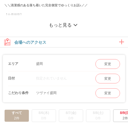
＼＼清潔感のある落ち着いた完全個室でゆっくりお話♪／／
【全席個室】
盛岡駅より徒歩2分！アクセス抜群なパーティー会場です♪
もっと見る
リニューアルしたばかりの綺麗な個室で
周りを気にせずに1対1でしっかりお話をしていただけます♡
【企画】
会場へのアクセス
地元密着、ステータス重視、年齢重視、性格重視、価値観重視
また、共通の趣味など様々なテーマのパーティーを開催しています♪
盛岡
エリア
変更
指定されていません
日付
変更
ツヴァイ盛岡
こだわり条件
変更
すべて
8/6(木)
8/7(金)
8/8(土)
8/9(
2件
0件
0件
0件
2件