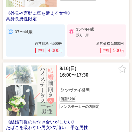
《外見や言動に気を遣える女性》
高身長男性限定
35〜44歳
37〜44歳
残り1席
通常価格
4,500
円
通常価格
1,000
円
4,000
500
早割
早割
円
円
8/16(日)
16:00〜17:30
ツヴァイ盛岡
個室6対6
ノンスモーカーの方限定
《結婚前提のお付き合いがしたい》
たばこを吸わない男女×気遣い上手な男性