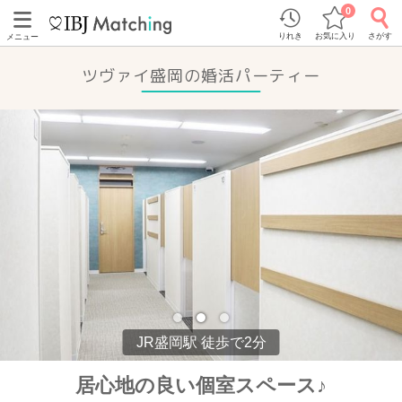
0
りれき
お気に入り
さがす
メニュー
ツヴァイ盛岡の婚活パーティー
JR盛岡駅 徒歩で2分
居心地の良い個室スペース♪