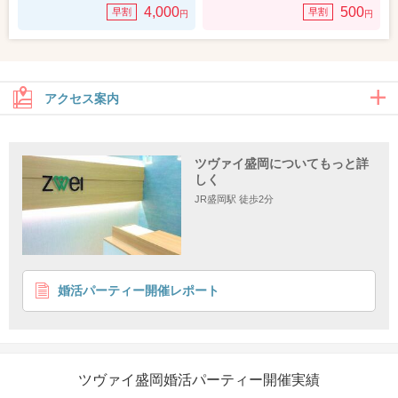
4,000
500
早割
早割
円
円
アクセス案内
ツヴァイ盛岡についてもっと詳
住所
しく
JR盛岡駅 徒歩2分
〒020-0034 岩手県岩手県盛岡市盛岡駅前通8-17明治安田生命盛岡駅
前ビル 8階
婚活パーティー開催レポート
ツヴァイ盛岡婚活パーティー開催実績