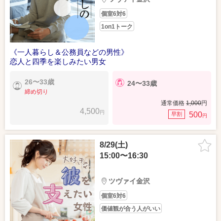
個室6対6
1on1トーク
《一人暮らし＆公務員などの男性》
恋人と四季を楽しみたい男女
26〜33歳
24〜33歳
締め切り
通常価格
1,000
円
4,500
円
500
早割
円
8/29(土)
15:00〜16:30
ツヴァイ金沢
個室6対6
価値観が合う人がいい