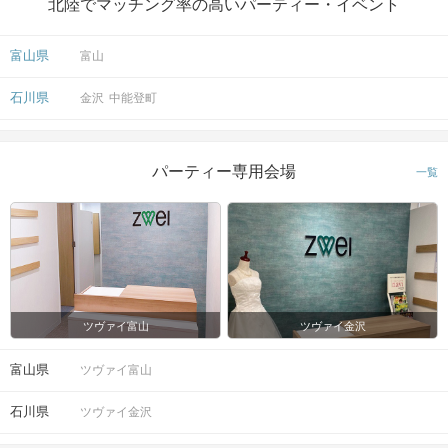
北陸でマッチング率の高いパーティー・イベント
富山県
富山
石川県
金沢
中能登町
パーティー専用会場
一覧
ツヴァイ富山
ツヴァイ金沢
富山県
ツヴァイ富山
石川県
ツヴァイ金沢