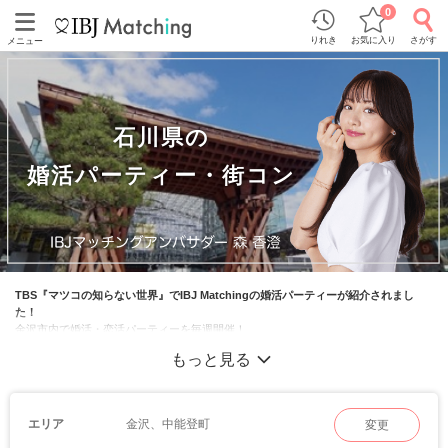
0
りれき
お気に入り
さがす
メニュー
石川県の
婚活パーティー・街コン
TBS『マツコの知らない世界』でIBJ Matchingの婚活パーティーが紹介されまし
た！
金沢市内で婚活・恋活パーティーを毎週開催！
最寄り駅の金沢駅からも徒歩2分とアクセス抜群です。
もっと見る
真剣な結婚相手を見つけたい・まずは恋したいという方におすすめのパーティーが盛
りだくさん！
金沢、中能登町
エリア
変更