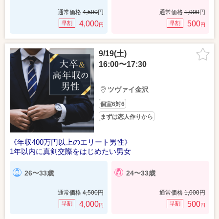
通常価格
4,500
円
通常価格
1,000
円
4,000
500
早割
早割
円
円
9/19(土)
16:00〜17:30
ツヴァイ金沢
個室6対6
まずは恋人作りから
《年収400万円以上のエリート男性》
1年以内に真剣交際をはじめたい男女
26〜33歳
24〜33歳
通常価格
4,500
円
通常価格
1,000
円
4,000
500
早割
早割
円
円