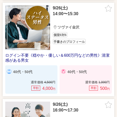
9/26(土)
14:00〜15:30
ツヴァイ金沢
個室6対6
手書きのプロフィール
ログイン不要《穏やか・優しい＆600万円などの男性》清潔
感がある男女
40代・50代
40代・50代
通常価格
4,500
円
通常価格
1,000
円
4,000
500
早割
早割
円
円
9/26(土)
16:00〜17:30