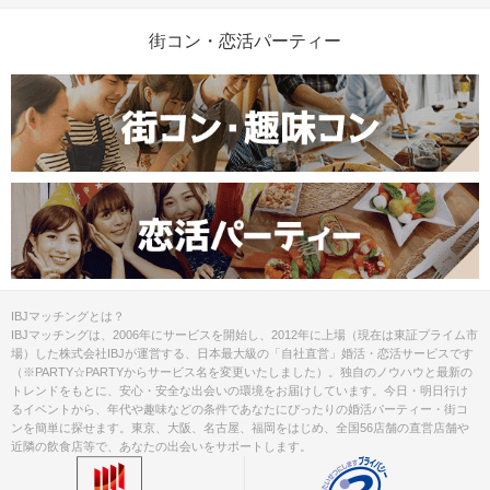
街コン・恋活パーティー
IBJマッチングとは？
IBJマッチングは、2006年にサービスを開始し、2012年に上場（現在は東証プライム市
場）した株式会社IBJが運営する、日本最大級の「自社直営」婚活・恋活サービスです
（※PARTY☆PARTYからサービス名を変更いたしました）。独自のノウハウと最新の
トレンドをもとに、安心・安全な出会いの環境をお届けしています。今日・明日行け
るイベントから、年代や趣味などの条件であなたにぴったりの婚活パーティー・街コ
ンを簡単に探せます。東京、大阪、名古屋、福岡をはじめ、全国56店舗の直営店舗や
近隣の飲食店等で、あなたの出会いをサポートします。