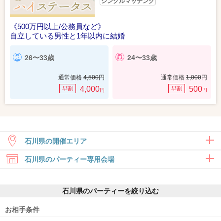
シングルマッチング
《500万円以上/公務員など》
自立している男性と1年以内に結婚
26〜33歳
24〜33歳
通常価格
4,500
円
通常価格
1,000
円
4,000
500
早割
早割
円
円
石川県の開催エリア
石川県のパーティー専用会場
金沢
中能登町
石川県のパーティーを絞り込む
お相手条件