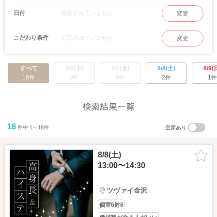
指定されていません
日付
変更
指定されていません
こだわり条件
変更
すべて
8/6(木)
8/7(金)
8/8(土)
8/9(
18件
0件
0件
2件
1件
検索結果一覧
18
件中 1～18件
空席あり
8/8(土)
13:00〜14:30
ツヴァイ金沢
個室6対6