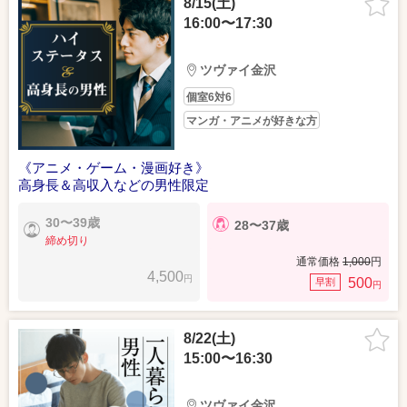
8/15(土)
16:00〜17:30
ツヴァイ金沢
個室6対6
マンガ・アニメが好きな方
《アニメ・ゲーム・漫画好き》
高身長＆高収入などの男性限定
30〜39歳
28〜37歳
締め切り
通常価格
1,000
円
4,500
円
500
早割
円
8/22(土)
15:00〜16:30
ツヴァイ金沢