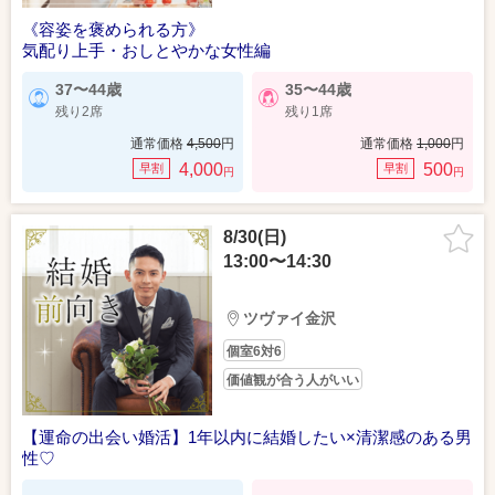
《容姿を褒められる方》
気配り上手・おしとやかな女性編
37〜44歳
35〜44歳
残り2席
残り1席
通常価格
4,500
円
通常価格
1,000
円
4,000
500
早割
早割
円
円
8/30(日)
13:00〜14:30
ツヴァイ金沢
個室6対6
価値観が合う人がいい
【運命の出会い婚活】1年以内に結婚したい×清潔感のある男
性♡