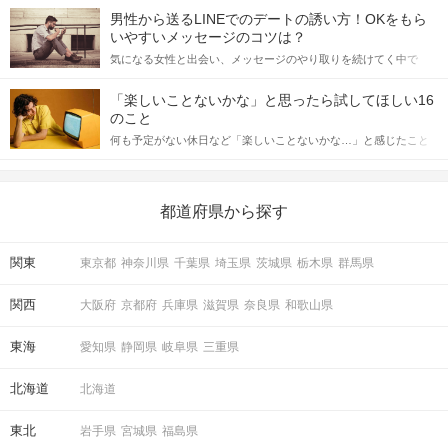
てアプローチできるかにも左右されます。 これから恋人作りを本
男性から送るLINEでのデートの誘い方！OKをもら
格的に始めようとしている方は、女性が異性を求めて出すサイン
いやすいメッセージのコツは？
をしっかりと理解し、正しい行動に移せるかどうかが重要。 この
気になる女性と出会い、メッセージのやり取りを続けてく中で
記事では、女性が話しかけて欲しい時に出すサインとその心理を
「この人いいな」と感じたら、次はデートに誘いたくなるもの。
詳しく解説した後、婚活イベントで実際にサインを受け取った場
しかし、中には「どう誘ったらいいの？」とお困りの男性もいら
合にどのような行動に繋げるべきかをご紹介していきます。
「楽しいことないかな」と思ったら試してほしい16
っしゃるのではないでしょうか。 そこで今回は、男性から女性へ
のこと
送るLINEでのデートの誘い方のコツをご紹介します。例文も混じ
何も予定がない休日など「楽しいことないかな…」と感じたこと
えながら解説するので、ぜひ参考にしてください。
がある人もいるのでは？ 日常が退屈に感じるなら、いますぐ楽し
いことを始めましょう！ いますぐ楽しい気分になれる対処法か
ら、恋愛・自分磨き・趣味などジャンル別の楽しいことまで、16
の楽しいことアイデアを集めました♪ いままさに楽しいことを探し
都道府県から探す
ている方は必見です。
関東
東京都
神奈川県
千葉県
埼玉県
茨城県
栃木県
群馬県
関西
大阪府
京都府
兵庫県
滋賀県
奈良県
和歌山県
東海
愛知県
静岡県
岐阜県
三重県
北海道
北海道
東北
岩手県
宮城県
福島県