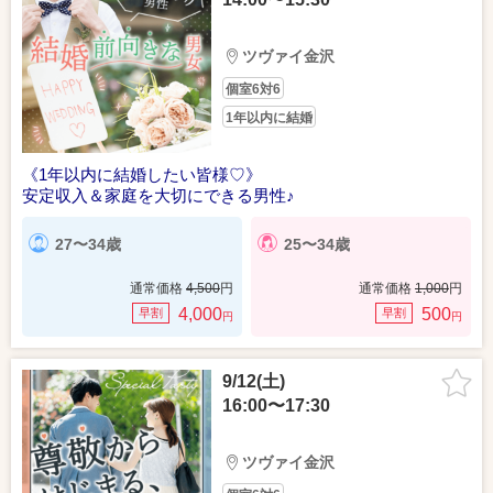
ツヴァイ金沢
個室6対6
1年以内に結婚
《1年以内に結婚したい皆様♡》
安定収入＆家庭を大切にできる男性♪
27〜34歳
25〜34歳
通常価格
4,500
円
通常価格
1,000
円
4,000
500
早割
早割
円
円
9/12(土)
16:00〜17:30
ツヴァイ金沢