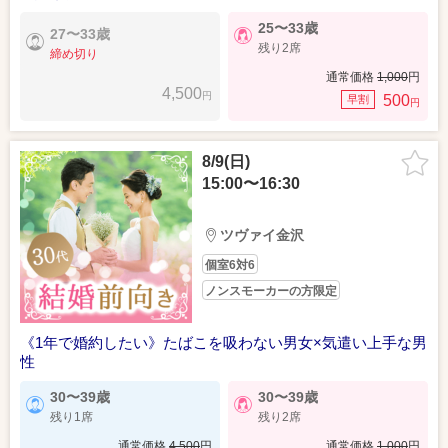
25〜33歳
27〜33歳
残り2席
締め切り
通常価格
1,000
円
4,500
円
500
早割
円
8/9(日)
15:00〜16:30
ツヴァイ金沢
個室6対6
ノンスモーカーの方限定
《1年で婚約したい》たばこを吸わない男女×気遣い上手な男
性
30〜39歳
30〜39歳
残り1席
残り2席
通常価格
4,500
円
通常価格
1,000
円