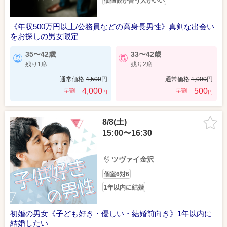
価値観が合う人がいい
《年収500万円以上/公務員などの高身長男性》真剣な出会い
をお探しの男女限定
35〜42歳
33〜42歳
残り1席
残り2席
通常価格
4,500
円
通常価格
1,000
円
4,000
500
早割
早割
円
円
8/8(土)
15:00〜16:30
ツヴァイ金沢
個室6対6
1年以内に結婚
初婚の男女《子ども好き・優しい・結婚前向き》1年以内に
結婚したい