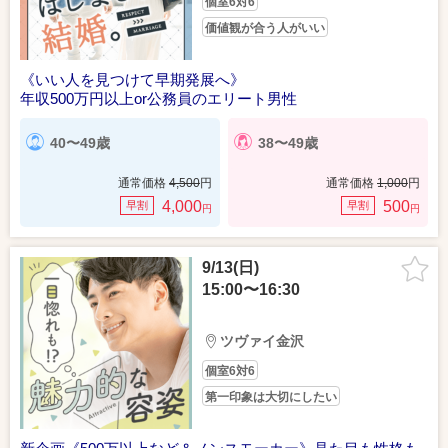
個室6対6
価値観が合う人がいい
《いい人を見つけて早期発展へ》
年収500万円以上or公務員のエリート男性
40〜49歳
38〜49歳
通常価格
4,500
円
通常価格
1,000
円
4,000
500
早割
早割
円
円
9/13(日)
15:00〜16:30
ツヴァイ金沢
個室6対6
第一印象は大切にしたい