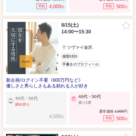
4,000
500
早割
早割
円
円
8/15(土)
14:00〜15:30
ツヴァイ金沢
個室6対6
手書きのプロフィール
新企画/ログイン不要《600万円など》
優しさと男らしさもある頼れる人が好き
40代・50代
40代・50代
残り2席
締め切り
通常価格
1,000
円
4,500
円
500
早割
円