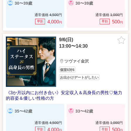
30〜39歳
30〜39歳
通常価格
4,500
円
通常価格
1,000
円
4,000
500
早割
早割
円
円
9/6(日)
13:00〜14:30
ツヴァイ金沢
個室6対6
お出かけデートがしたい
《3か月以内にお付き合い》安定収入＆高身長の男性♡魅力
的容姿＆優しい性格の方
35〜42歳
33〜42歳
通常価格
4,500
円
通常価格
1,000
円
4,000
500
早割
早割
円
円