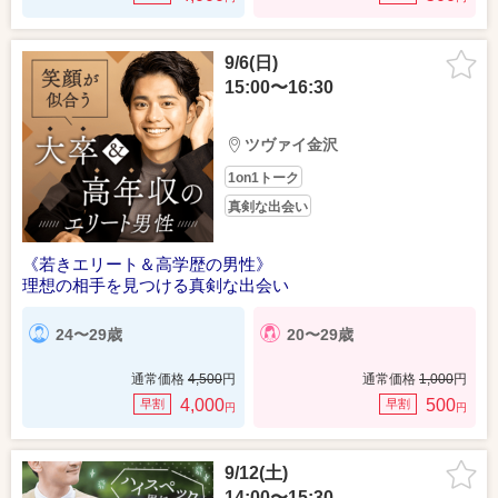
9/6(日)
15:00〜16:30
ツヴァイ金沢
1on1トーク
真剣な出会い
《若きエリート＆高学歴の男性》
理想の相手を見つける真剣な出会い
24〜29歳
20〜29歳
通常価格
4,500
円
通常価格
1,000
円
4,000
500
早割
早割
円
円
9/12(土)
14:00〜15:30