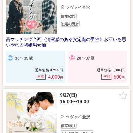
ツヴァイ金沢
個室6対6
初婚の男女
高マッチング企画《清潔感のある安定職の男性》お互いを思
いやれる初婚男女編
30〜39歳
28〜37歳
通常価格
4,500
円
通常価格
1,000
円
4,000
500
早割
早割
円
円
9/27(日)
15:00〜16:30
ツヴァイ金沢
個室6対6