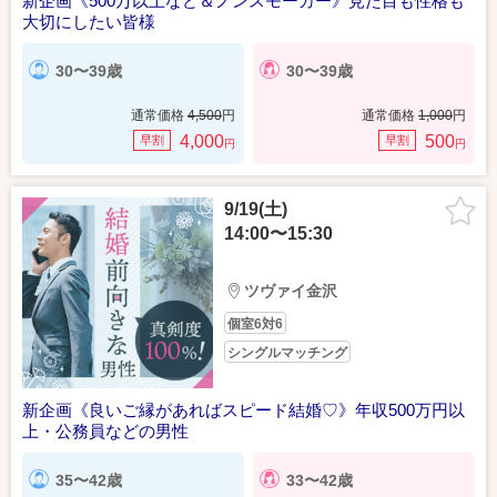
新企画《500万以上など＆ノンスモーカー》見た目も性格も
大切にしたい皆様
30〜39歳
30〜39歳
通常価格
4,500
円
通常価格
1,000
円
4,000
500
早割
早割
円
円
9/19(土)
14:00〜15:30
ツヴァイ金沢
個室6対6
シングルマッチング
新企画《良いご縁があればスピード結婚♡》年収500万円以
上・公務員などの男性
35〜42歳
33〜42歳