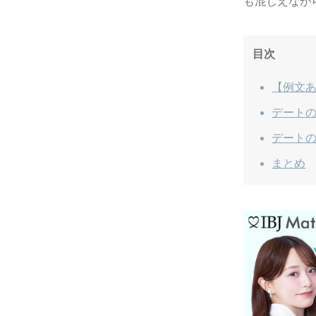
も混じえなが
目次
【例文あ
デートの
デートの
まとめ