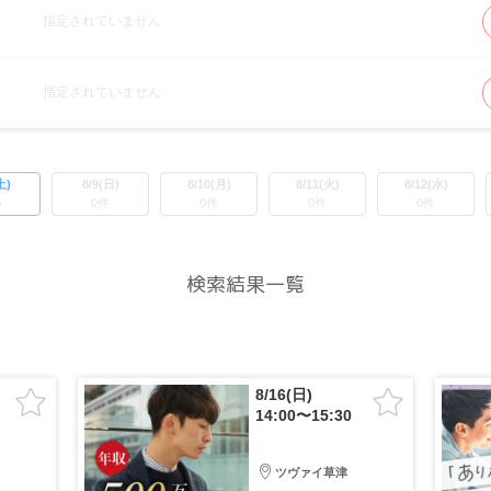
指定されていません
指定されていません
土)
8/9(日)
8/10(月)
8/11(火)
8/12(水)
件
0件
0件
0件
0件
検索結果一覧
8/16(日)
14:00〜15:30
ツヴァイ草津