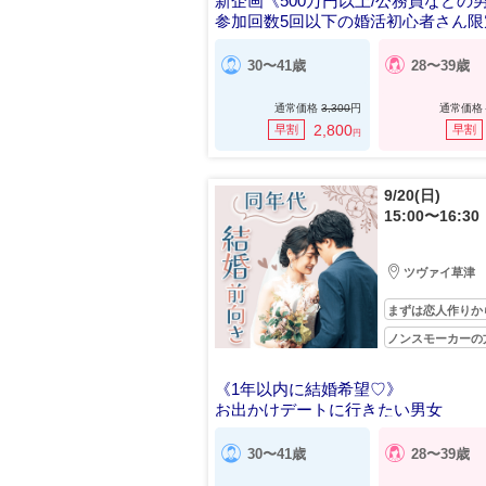
新企画《500万円以上/公務員などの
参加回数5回以下の婚活初心者さん限
30〜41歳
28〜39歳
通常価格
3,300
円
通常価格
2,800
早割
早割
円
9/20(日)
15:00〜16:30
ツヴァイ草津
まずは恋人作りか
ノンスモーカーの
《1年以内に結婚希望♡》
お出かけデートに行きたい男女
30〜41歳
28〜39歳