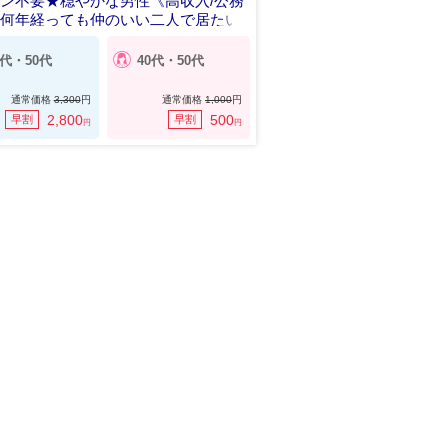
ン不要★穏やかな男性《高収入/公務
》何年経っても仲のいい二人で居たい
0代・50代
40代・50代
通常価格
3,300
円
通常価格
1,000
円
2,800
500
早割
早割
円
円