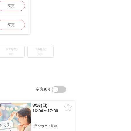
変更
変更
8/13(木)
8/14(金)
0件
0件
空席あり
8/16(日)
16:00〜17:30
ツヴァイ草津