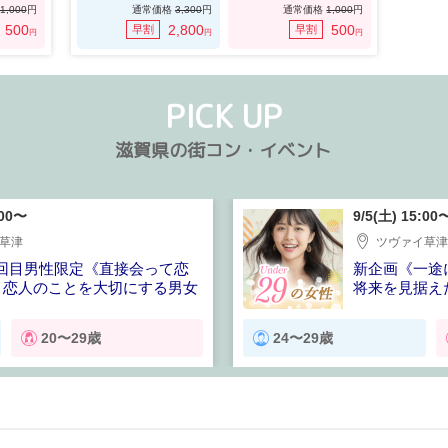
1,000
円
通常価格
3,300
円
通常価格
1,000
円
500
2,800
500
早割
早割
円
円
円
PICK UP
滋賀県の街コン・イベント
:00〜
9/5(土) 15:00
草津
ツヴァイ草
2回目男性限定《直接会って恋
新企画《一途
》恋人のことを大切にする男女
将来を見据え
20〜29歳
24〜29歳