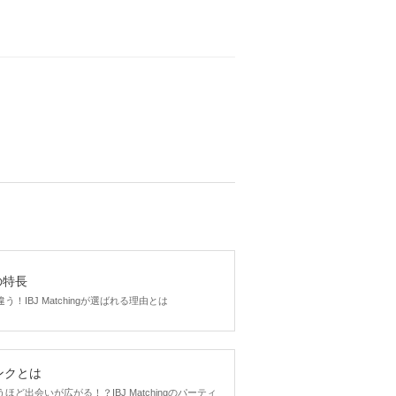
gの特長
！IBJ Matchingが選ばれる理由とは
ンクとは
ど出会いが広がる！？IBJ Matchingのパーティ