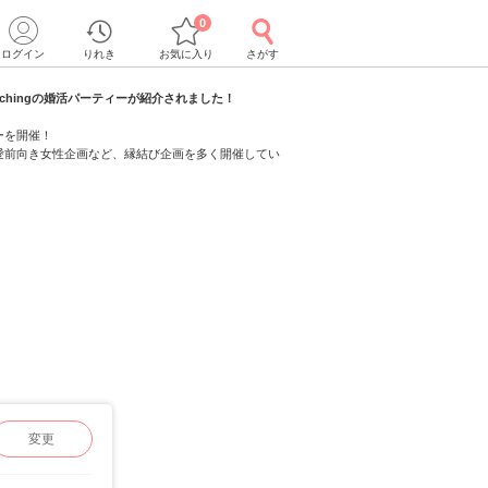
0
ログイン
りれき
お気に入り
さがす
atchingの婚活パーティーが紹介されました！
ーを開催！
愛前向き女性企画など、縁結び企画を多く開催してい
変更