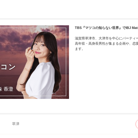
TBS『マツコの知らない世界』でIBJ M
滋賀県草津市、大津市を中心にパーティ
高年収・高身長男性が集まる企画や、恋
ます。
街コン
草津