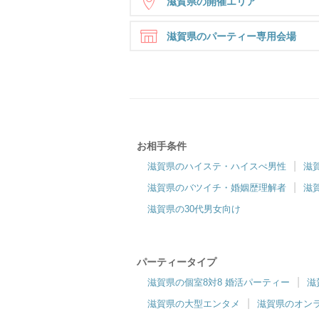
滋賀県の開催エリア
滋賀県のパーティー専用会場
草津
お相手条件
ツヴァイ草津
滋賀県のハイステ・ハイスぺ男性
滋
JR南草津駅より徒歩1分！全席個室の
滋賀県のバツイチ・婚姻歴理解者
滋
パーティー専用会場♪
滋賀県の30代男女向け
パーティータイプ
滋賀県の個室8対8 婚活パーティー
滋
滋賀県の大型エンタメ
滋賀県のオン