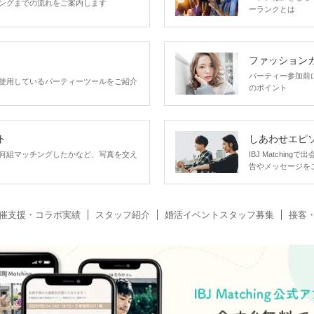
ングまでの流れをご案内します
ーランクとは
ファッション
パーティー参加前
使用しているパーティーツールをご紹介
のポイント
ト
しあわせエピ
何組マッチングしたかなど、写真を交え
IBJ Matchi
告やメッセージを
催支援・コラボ実績
スタッフ紹介
婚活イベントスタッフ募集
接客