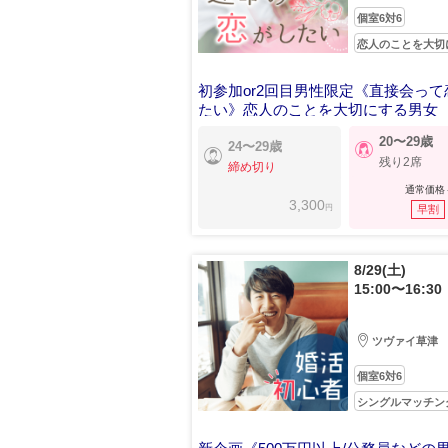
個室6対6
恋人のことを大切
初参加or2回目男性限定《直接会って
たい》恋人のことを大切にする男女
20〜29歳
24〜29歳
残り2席
締め切り
通常価格
3,300
円
早割
8/29(土)
15:00〜16:30
ツヴァイ草津
個室6対6
シングルマッチン