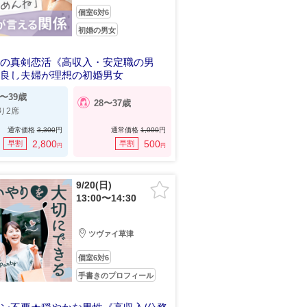
個室6対6
初婚の男女
代の真剣恋活《高収入・安定職の男
仲良し夫婦が理想の初婚男女
0〜39歳
28〜37歳
り2席
通常価格
3,300
円
通常価格
1,000
円
2,800
500
早割
早割
円
円
9/20(日)
13:00〜14:30
ツヴァイ草津
個室6対6
手書きのプロフィール