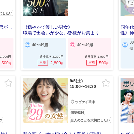
にしたい
恋がし
《穏やかで優しい男女》
同年
職場で出会いが少ない皆様がお集まり
性》
3
40〜49歳
40〜49歳
残
1,000
円
通常価格
3,300
円
通常価格
1,000
円
500
2,800
500
早割
早割
円
円
円
9/5(土)
15:00〜16:30
ツヴァイ草津
個室6対6
グ
恋人のことを大切にしたい