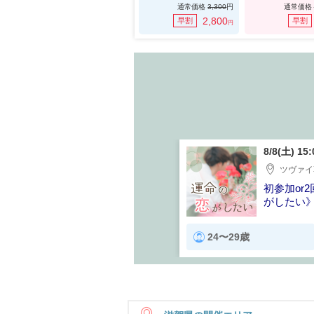
通常価格
3,300
円
通常価格
2,800
早割
早割
円
8/8(土) 15
ツヴァイ
初参加or
がしたい
24〜29歳