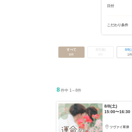
日付
こだわり条件
すべて
8/7(金)
8/8(
8件
0件
1
8
件中 1～8件
8/8(土)
15:00〜16:30
ツヴァイ草津