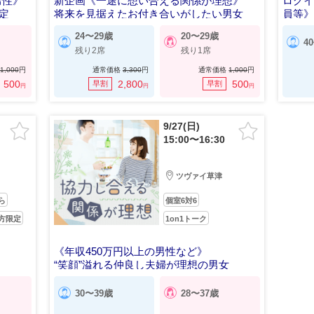
男性》
新企画《一途に想い合える関係が理想》
ログイ
定
将来を見据えたお付き合いがしたい男女
員等
24〜29歳
20〜29歳
4
残り2席
残り1席
1,000
円
通常価格
3,300
円
通常価格
1,000
円
500
2,800
500
早割
早割
円
円
円
9/27(日)
15:00〜16:30
ツヴァイ草津
ら
個室6対6
方限定
1on1トーク
《年収450万円以上の男性など》
“笑顔”溢れる仲良し夫婦が理想の男女
30〜39歳
28〜37歳