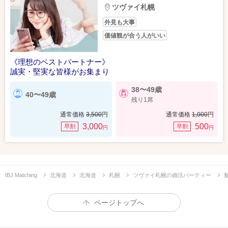
ツヴァイ札幌
外見も大事
価値観が合う人がいい
《理想のベストパートナー》
誠実・堅実な皆様がお集まり
38〜49歳
40〜49歳
残り1席
通常価格
3,500
円
通常価格
1,000
円
3,000
500
早割
早割
円
円
IBJ Matching
北海道
北海道
札幌
ツヴァイ札幌の婚活パーティー
ページトップへ