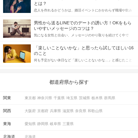
とは？
恋人を作れるかどうかは、婚活イベントにかかわらず職場や飲み
会の場で女性が話しかけて欲しい時に出すサインに、早く気づい
てアプローチできるかにも左右されます。 これから恋人作りを本
男性から送るLINEでのデートの誘い方！OKをもら
格的に始めようとしている方は、女性が異性を求めて出すサイン
いやすいメッセージのコツは？
をしっかりと理解し、正しい行動に移せるかどうかが重要。 この
気になる女性と出会い、メッセージのやり取りを続けてく中で
記事では、女性が話しかけて欲しい時に出すサインとその心理を
「この人いいな」と感じたら、次はデートに誘いたくなるもの。
詳しく解説した後、婚活イベントで実際にサインを受け取った場
しかし、中には「どう誘ったらいいの？」とお困りの男性もいら
合にどのような行動に繋げるべきかをご紹介していきます。
「楽しいことないかな」と思ったら試してほしい16
っしゃるのではないでしょうか。 そこで今回は、男性から女性へ
のこと
送るLINEでのデートの誘い方のコツをご紹介します。例文も混じ
何も予定がない休日など「楽しいことないかな…」と感じたこと
えながら解説するので、ぜひ参考にしてください。
がある人もいるのでは？ 日常が退屈に感じるなら、いますぐ楽し
いことを始めましょう！ いますぐ楽しい気分になれる対処法か
ら、恋愛・自分磨き・趣味などジャンル別の楽しいことまで、16
の楽しいことアイデアを集めました♪ いままさに楽しいことを探し
都道府県から探す
ている方は必見です。
関東
東京都
神奈川県
千葉県
埼玉県
茨城県
栃木県
群馬県
関西
大阪府
京都府
兵庫県
滋賀県
奈良県
和歌山県
東海
愛知県
静岡県
岐阜県
三重県
北海道
北海道