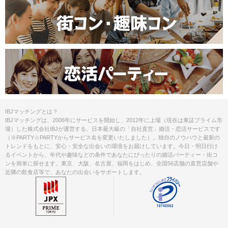
IBJマッチングとは？
IBJマッチングは、2006年にサービスを開始し、2012年に上場（現在は東証プライム市
場）した株式会社IBJが運営する、日本最大級の「自社直営」婚活・恋活サービスです
（※PARTY☆PARTYからサービス名を変更いたしました）。独自のノウハウと最新の
トレンドをもとに、安心・安全な出会いの環境をお届けしています。今日・明日行け
るイベントから、年代や趣味などの条件であなたにぴったりの婚活パーティー・街コ
ンを簡単に探せます。東京、大阪、名古屋、福岡をはじめ、全国56店舗の直営店舗や
近隣の飲食店等で、あなたの出会いをサポートします。