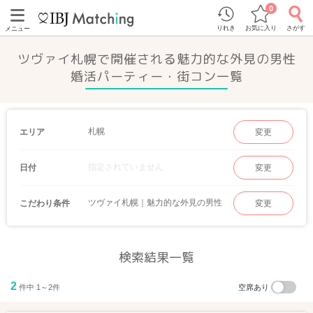
0
りれき
お気に入り
さがす
メニュー
ツヴァイ札幌で開催される魅力的な外見の男性
婚活パーティー・街コン一覧
札幌
エリア
変更
指定されていません
日付
変更
ツヴァイ札幌｜魅力的な外見の男性
こだわり条件
変更
検索結果一覧
2
件中 1～2件
空席あり