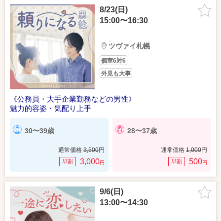
8/23(日)
15:00〜16:30
ツヴァイ札幌
個室6対6
外見も大事
《公務員・大手企業勤務などの男性》
魅力的容姿・気配り上手
30〜39歳
28〜37歳
通常価格
3,500
円
通常価格
1,000
円
3,000
500
早割
早割
円
円
9/6(日)
13:00〜14:30