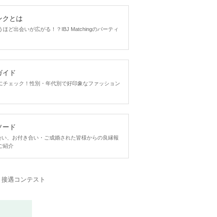
ンクとは
ど出会いが広がる！？IBJ Matchingのパーティ
ガイド
にチェック！性別・年代別で好印象なファッション
ソード
ngで出会い、お付き合い・ご成婚された皆様からの良縁報
ご紹介
・接遇コンテスト