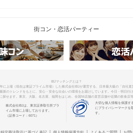
街コン・恋活パーティー
IBJマッチングとは？
012年に上場（現在は東証プライム市場）した株式会社IBJが運営する、日本最大級の「自社直営
最新のトレンドをもとに、安心・安全な出会いの環境をお届けしています。今日・明日行
に探せます。東京、大阪、名古屋、福岡をはじめ、全国56店舗の直営店舗や近隣の飲食店
大切な個人情報を保護す
株式会社IBJは、東京証券取引所プラ
にプライバシーマークを
イム市場に上場しております。
す。
（証券コード：6071）
特定商法取引に
基づく表記
個人情報保護方針
よくあるご質問
お問