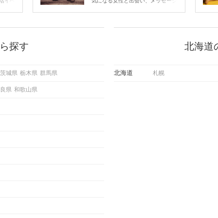
活イベ
気になる女性と出会い、メッセージ
会の場
のやり取りを続けてく中で「この人
に出す
いいな」と感じたら、次はデートに
ローチ
誘いたくなるもの。 しかし、中に
 これ
は「どう誘ったらいいの？」とお困
ようと
りの男性もいらっしゃるのではない
ら探す
北海道
求めて
でしょうか。 そこで今回は、男性
し、正
から女性へ送るLINEでのデートの
重要。
誘い方のコツをご紹介します。例文
北海道
茨城県
栃木県
群馬県
札幌
けて欲
も混じえながら解説するので、ぜひ
理を詳
参考にしてください。
良県
和歌山県
トで実
にどの
ご紹介