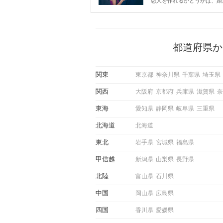
恋人を作れるかどうかは、婚
ントにかかわらず職場や飲み
で女性が話しかけて欲しい時
サインに、早く気づいてアプ
できるかにも左右されます。
から恋人作りを本格的に始め
都道府県か
している方は、女性が異性を
出すサインをしっかりと理解
しい行動に移せるかどうかが
関東
東京都
神奈川県
千葉県
埼玉県
この記事では、女性が話しか
しい時に出すサインとその心
関西
大阪府
京都府
兵庫県
滋賀県
奈
しく解説した後、婚活イベン
際にサインを受け取った場合
東海
愛知県
静岡県
岐阜県
三重県
ような行動に繋げるべきかを
していきます。
北海道
北海道
東北
岩手県
宮城県
福島県
甲信越
新潟県
山梨県
長野県
北陸
富山県
石川県
中国
岡山県
広島県
四国
香川県
愛媛県