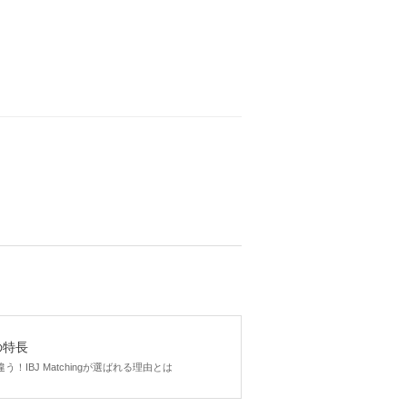
gの特長
！IBJ Matchingが選ばれる理由とは