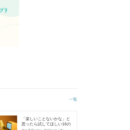
一覧
「楽しいことないかな」と
思ったら試してほしい16の
こと