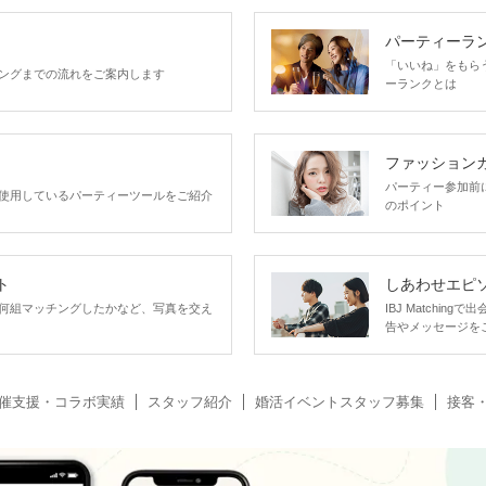
パーティーラ
「いいね」をもらうほ
ングまでの流れをご案内します
ーランクとは
ファッション
パーティー参加前
使用しているパーティーツールをご紹介
のポイント
ト
しあわせエピ
何組マッチングしたかなど、写真を交え
IBJ Matchi
告やメッセージを
催支援・コラボ実績
スタッフ紹介
婚活イベントスタッフ募集
接客