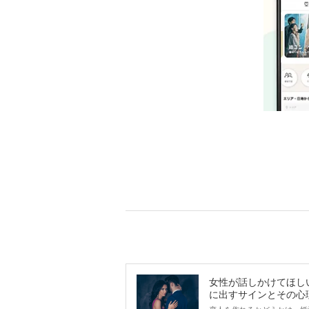
女性が話しかけてほし
に出すサインとその心
は？