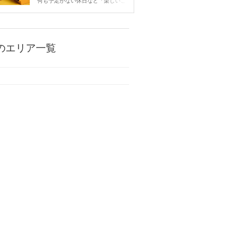
何も予定がない休日など「楽しいこ
とないかな…」と感じたことがある
人もいるのでは？ 日常が退屈に感
じるなら、いますぐ楽しいことを始
めましょう！ いますぐ楽しい気分
になれる対処法から、恋愛・自分磨
のエリア一覧
き・趣味などジャンル別の楽しいこ
とまで、16の楽しいことアイデア
を集めました♪ いままさに楽しいこ
とを探している方は必見です。