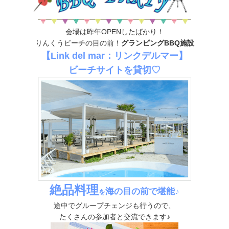
会場は昨年OPENしたばかり！
りんくうビーチの目の前！
グランピングBBQ施設
【Link del mar：リンクデルマー】
ビーチサイトを貸切♡
絶品料理
海の目の前で堪能♪
を
途中でグループチェンジも行うので、
たくさんの参加者と交流できます♪