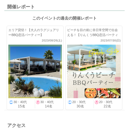
開催レポート
このイベントの過去の開催レポート
エリア貸切！【大人のラグジュアリ
ビーチを目の前に非日常空間で出会
ーBBQ恋活パーティー】
える！【りんくうBBQ恋活パーティ
ー】
2023/08/26(土)
2023/07/30(日)
30・40代
30・40代
20・30代
20・30代
15名
14名
30名
22名
アクセス