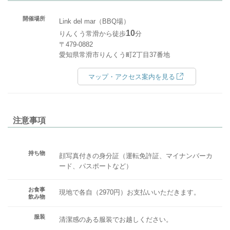
開催場所
Link del mar（BBQ場）
10
りんくう常滑から徒歩
分
〒479-0882
愛知県常滑市りんくう町2丁目37番地
マップ・アクセス案内を見る
注意事項
持ち物
顔写真付きの身分証（運転免許証、マイナンバーカ
ード、パスポートなど）
お食事
現地で各自（2970円）お支払いいただきます。
飲み物
服装
清潔感のある服装でお越しください。