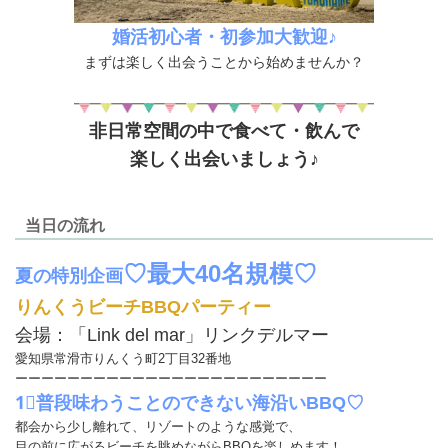
婚活初心者・初参加大歓迎♪
まずは楽しく出会うことから始めませんか？
非日常空間の中で食べて・飲んで
楽しく出会いましょう♪
当日の流れ
♡最大40名規模♡
夏の特別企画
りんくうビーチBBQパーティー
会場：「Link del mar」リンクデルマー
愛知県常滑市りんくう町2丁目32番地
ーーーーーーーーーーーーーーーーーーーーーーーー
1⃣普段味わうことのできない海沿いBBQ♡
都会から少し離れて、リゾートのような感覚で、
目の前に広がるビーチを眺めながらBBQを楽しめます！