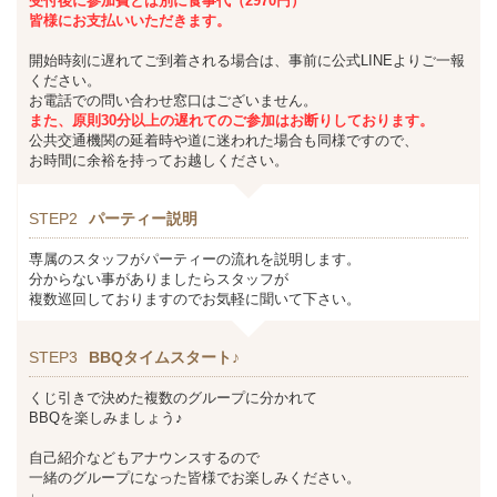
受付後に参加費とは別に食事代（2970円）
皆様にお支払いいただきます。
開始時刻に遅れてご到着される場合は、事前に
公式LINE
よりご一報
ください。
お電話での問い合わせ窓口はございません。
また、
原則30分以上の遅れてのご参加はお断りしております。
公共交通機関の延着時や道に迷われた場合も同様ですので、
お時間に余裕を持ってお越しください。
STEP2
パーティー説明
専属のスタッフがパーティーの流れを説明します。
分からない事がありましたらスタッフが
複数巡回しておりますのでお気軽に聞いて下さい。
STEP3
BBQタイムスタート♪
くじ引きで決めた複数のグループに分かれて
BBQを楽しみましょう♪
自己紹介などもアナウンスするので
一緒のグループになった皆様でお楽しみください。