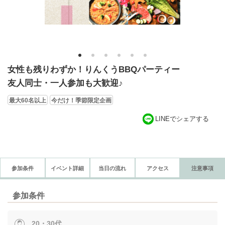
1
2
3
4
5
6
女性も残りわずか！りんくうBBQパーティー
友人同士・一人参加も大歓迎♪
最大60名以上
今だけ！季節限定企画
LINEでシェアする
参加条件
イベント詳細
当日の流れ
アクセス
注意事項
参加条件
20・30代