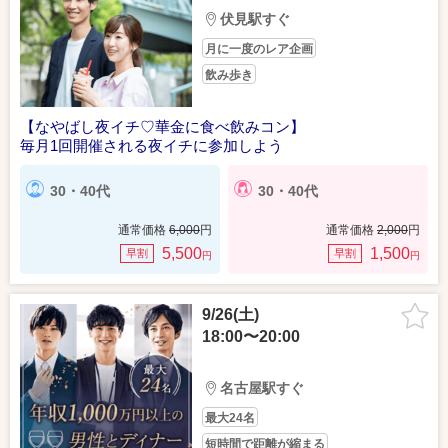
伏見駅すぐ
月に一度のレア企画
飲み歩き
【なやばし夜イチ♡華金に食べ飲みコン】
毎月1回開催される夜イチに参加しよう
30・40代
30・40代
通常価格
6,000
円
通常価格
2,000
円
5,500
1,500
早割
早割
円
円
9/26(土)
18:00〜20:00
名古屋駅すぐ
最大24名
短時間で距離が縮まる