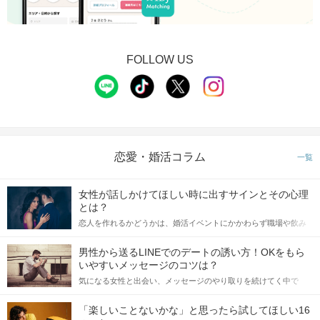
FOLLOW US
恋愛・婚活コラム
一覧
女性が話しかけてほしい時に出すサインとその心理
とは？
恋人を作れるかどうかは、婚活イベントにかかわらず職場や飲み
会の場で女性が話しかけて欲しい時に出すサインに、早く気づい
てアプローチできるかにも左右されます。 これから恋人作りを本
男性から送るLINEでのデートの誘い方！OKをもら
格的に始めようとしている方は、女性が異性を求めて出すサイン
いやすいメッセージのコツは？
をしっかりと理解し、正しい行動に移せるかどうかが重要。 この
気になる女性と出会い、メッセージのやり取りを続けてく中で
記事では、女性が話しかけて欲しい時に出すサインとその心理を
「この人いいな」と感じたら、次はデートに誘いたくなるもの。
詳しく解説した後、婚活イベントで実際にサインを受け取った場
しかし、中には「どう誘ったらいいの？」とお困りの男性もいら
合にどのような行動に繋げるべきかをご紹介していきます。
「楽しいことないかな」と思ったら試してほしい16
っしゃるのではないでしょうか。 そこで今回は、男性から女性へ