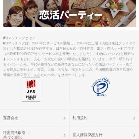
IBJマッチングとは？
IBJマッチングは、2006年にサービスを開始し、2012年に上場（現在は東証プライム市
場）した株式会社IBJが運営する、日本最大級の「自社直営」婚活・恋活サービスです
（※PARTY☆PARTYからサービス名を変更いたしました）。独自のノウハウと最新の
トレンドをもとに、安心・安全な出会いの環境をお届けしています。今日・明日行け
るイベントから、年代や趣味などの条件であなたにぴったりの婚活パーティー・街コ
ンを簡単に探せます。東京、大阪、名古屋、福岡をはじめ、全国56店舗の直営店舗や
近隣の飲食店等で、あなたの出会いをサポートします。
運営会社
利用規約
特定商法取引に
個人情報保護方針
基づく表記