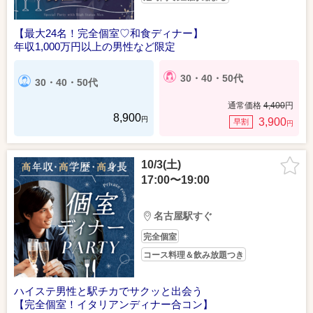
【最大24名！完全個室♡和食ディナー】
年収1,000万円以上の男性など限定
30・40・50代
30・40・50代
通常価格
4,400
円
8,900
円
3,900
早割
円
10/3(土)
17:00〜19:00
名古屋駅すぐ
完全個室
コース料理＆飲み放題つき
ハイステ男性と駅チカでサクッと出会う
【完全個室！イタリアンディナー合コン】