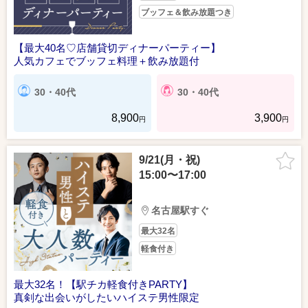
ブッフェ＆飲み放題つき
【最大40名♡店舗貸切ディナーパーティー】
人気カフェでブッフェ料理＋飲み放題付
30・40代
30・40代
8,900
3,900
円
円
9/21(月・祝)
15:00〜17:00
名古屋駅すぐ
最大32名
軽食付き
最大32名！【駅チカ軽食付きPARTY】
真剣な出会いがしたいハイステ男性限定