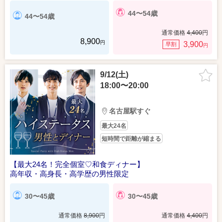
44〜54歳
44〜54歳
通常価格
4,400
円
8,900
円
3,900
早割
円
9/12(土)
18:00〜20:00
名古屋駅すぐ
最大24名
短時間で距離が縮まる
【最大24名！完全個室♡和食ディナー】
高年収・高身長・高学歴の男性限定
30〜45歳
30〜45歳
通常価格
8,900
円
通常価格
4,400
円