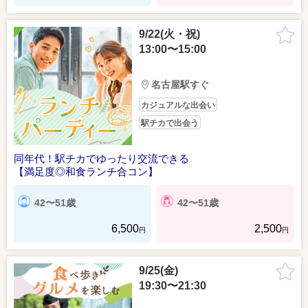
9/22(火・祝)
13:00〜15:00
名古屋駅すぐ
カジュアルな出会い
駅チカで出会う
同年代！駅チカでゆったり交流できる
【満足度◎和食ランチ合コン】
42〜51歳
42〜51歳
6,500
2,500
円
円
9/25(金)
19:30〜21:30