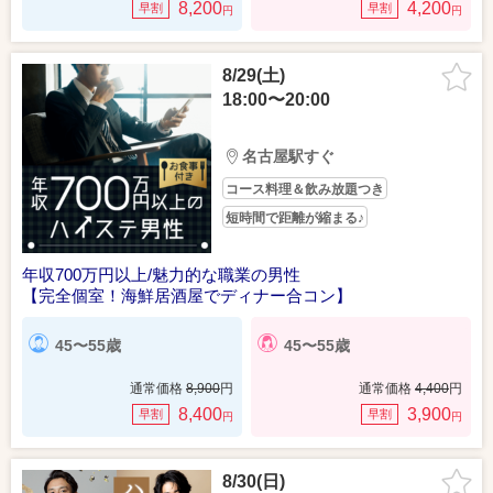
8,200
4,200
早割
早割
円
円
8/29(土)
18:00〜20:00
名古屋駅すぐ
コース料理＆飲み放題つき
短時間で距離が縮まる♪
年収700万円以上/魅力的な職業の男性
【完全個室！海鮮居酒屋でディナー合コン】
45〜55歳
45〜55歳
通常価格
8,900
円
通常価格
4,400
円
8,400
3,900
早割
早割
円
円
8/30(日)