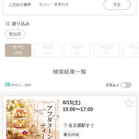
合コン・食事付き
こだわり条件
変更
絞り込み
愛知県
すべて
8/8(土)
8/9(日)
8/10(月)
8/11(
26件
0件
0件
0件
0件
検索結果一覧
26
件中 1～18件
空席あり
8/15(土)
15:00〜17:00
名古屋駅すぐ
最大20名