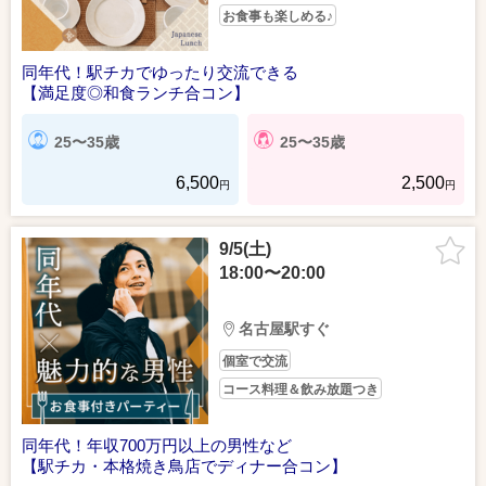
お食事も楽しめる♪
同年代！駅チカでゆったり交流できる
【満足度◎和食ランチ合コン】
25〜35歳
25〜35歳
6,500
2,500
円
円
9/5(土)
18:00〜20:00
名古屋駅すぐ
個室で交流
コース料理＆飲み放題つき
同年代！年収700万円以上の男性など
【駅チカ・本格焼き鳥店でディナー合コン】