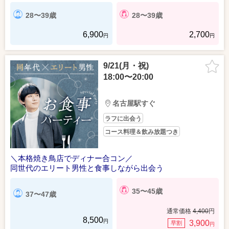
28〜39歳
28〜39歳
6,900
2,700
円
円
9/21(月・祝)
18:00〜20:00
名古屋駅すぐ
ラフに出会う
コース料理＆飲み放題つき
＼本格焼き鳥店でディナー合コン／
同世代のエリート男性と食事しながら出会う
35〜45歳
37〜47歳
通常価格
4,400
円
8,500
円
3,900
早割
円