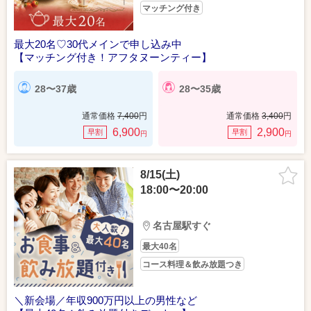
マッチング付き
最大20名♡30代メインで申し込み中
【マッチング付き！アフタヌーンティー】
28〜37歳
28〜35歳
通常価格
7,400
円
通常価格
3,400
円
6,900
2,900
早割
早割
円
円
8/15(土)
18:00〜20:00
名古屋駅すぐ
最大40名
コース料理＆飲み放題つき
＼新会場／年収900万円以上の男性など