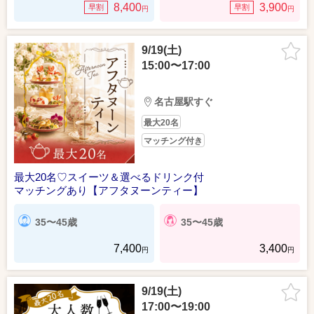
8,400
3,900
早割
早割
円
円
9/19(土)
15:00〜17:00
名古屋駅すぐ
最大20名
マッチング付き
最大20名♡スイーツ＆選べるドリンク付
マッチングあり【アフタヌーンティー】
35〜45歳
35〜45歳
7,400
3,400
円
円
9/19(土)
17:00〜19:00