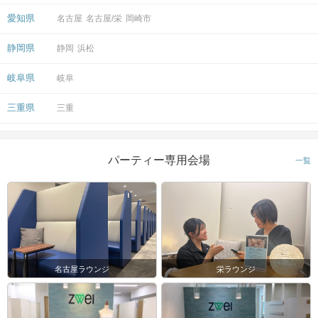
愛知県
名古屋
名古屋/栄
岡崎市
静岡県
静岡
浜松
岐阜県
岐阜
三重県
三重
パーティー専用会場
一覧
名古屋ラウンジ
栄ラウンジ