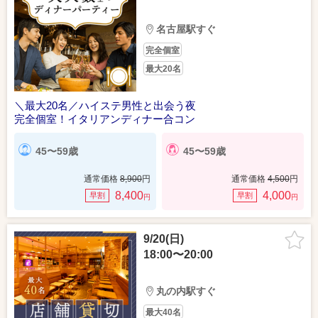
名古屋駅すぐ
完全個室
最大20名
＼最大20名／ハイステ男性と出会う夜
完全個室！イタリアンディナー合コン
45〜59歳
45〜59歳
通常価格
8,900
円
通常価格
4,500
円
8,400
4,000
早割
早割
円
円
9/20(日)
18:00〜20:00
丸の内駅すぐ
最大40名