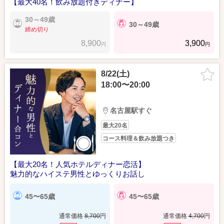
【最大40名！飲み放題付きディナー】
30～49歳
30～49歳
締め切り
8,900
3,900
円
円
8/22(土)
18:00〜20:00
名古屋駅すぐ
最大20名
コース料理＆飲み放題つき
【最大20名！人気ホテルディナー恋活】
魅力的なハイステ男性とゆっくりお話し
45〜65歳
45〜65歳
通常価格
8,700
円
通常価格
4,700
円