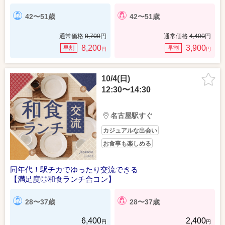
42〜51歳
42〜51歳
通常価格
8,700
円
通常価格
4,400
円
8,200
3,900
早割
早割
円
円
10/4(日)
12:30〜14:30
名古屋駅すぐ
カジュアルな出会い
お食事も楽しめる
同年代！駅チカでゆったり交流できる
【満足度◎和食ランチ合コン】
28〜37歳
28〜37歳
6,400
2,400
円
円