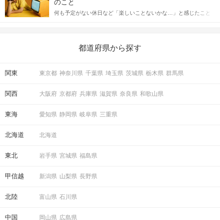
のこと
送るLINEでのデートの誘い方のコツをご紹介します。例文も混じ
何も予定がない休日など「楽しいことないかな…」と感じたこと
えながら解説するので、ぜひ参考にしてください。
がある人もいるのでは？ 日常が退屈に感じるなら、いますぐ楽し
いことを始めましょう！ いますぐ楽しい気分になれる対処法か
ら、恋愛・自分磨き・趣味などジャンル別の楽しいことまで、16
の楽しいことアイデアを集めました♪ いままさに楽しいことを探し
都道府県から探す
ている方は必見です。
関東
東京都
神奈川県
千葉県
埼玉県
茨城県
栃木県
群馬県
関西
大阪府
京都府
兵庫県
滋賀県
奈良県
和歌山県
東海
愛知県
静岡県
岐阜県
三重県
北海道
北海道
東北
岩手県
宮城県
福島県
甲信越
新潟県
山梨県
長野県
北陸
富山県
石川県
中国
岡山県
広島県