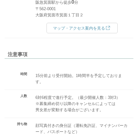
0
阪急箕面駅から徒歩
分
〒562-0001
大阪府箕面市箕面１丁目２
マップ・アクセス案内を見る
注意事項
時間
15分前より受付開始。1時間半を予定しておりま
す。
人数
6対6程度で進行予定。（最少開催人数：3対3）
※募集締め切り以降のキャンセルによっては
男女差が変動する場合がございます。
持ち物
顔写真付きの身分証（運転免許証、マイナンバーカ
ード、パスポートなど）