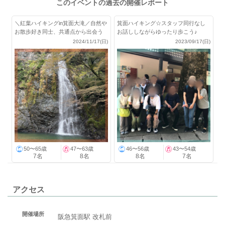
このイベントの過去の開催レポート
＼紅葉ハイキングin箕面大滝／自然や
箕面ハイキング☆スタッフ同行なし
お散歩好き同士、共通点から出会う
お話ししながらゆったり歩こう♪
♡
2024/11/17(日)
2023/09/17(日)
50〜65歳
47〜63歳
46〜56歳
43〜54歳
7名
8名
8名
7名
アクセス
開催場所
阪急箕面駅 改札前