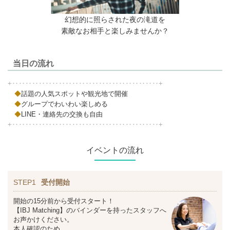
幻想的に照らされた夜の滝道を
素敵なお相手と楽しみませんか？
当日の流れ
+‥‥‥‥‥‥‥‥‥‥‥‥‥‥‥‥‥‥‥‥‥‥+
◆
話題の人気スポットや観光地で開催
◆
グループでわいわい楽しめる
◆
LINE・連絡先の交換も自由
+‥‥‥‥‥‥‥‥‥‥‥‥‥‥‥‥‥‥‥‥‥‥+
イベントの流れ
STEP1
受付開始
開始の15分前から受付スタート！
【IBJ Matching】のバインダーを持ったスタッフへ
お声かけください。
本人確認のため、