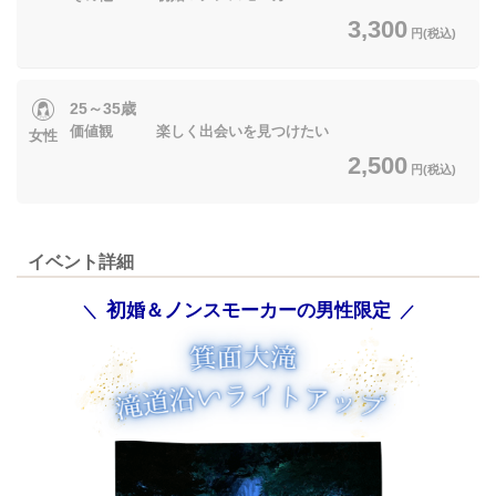
3,300
円(税込)
25～35歳
価値観 楽しく出会いを見つけたい
女性
2,500
円(税込)
イベント詳細
初
ノ
婚＆
ンスモーカーの男性限定
＼
／