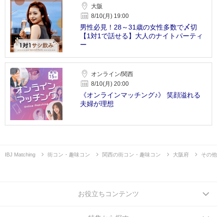
大阪
8/10(月) 19:00
男性必見！28～31歳の女性多数で〆切
【1対1で話せる】大人のナイトパーティ
ー
オンライン/関西
8/10(月) 20:00
《オンラインマッチング♪》 笑顔溢れる
夫婦が理想
IBJ Matching
街コン・趣味コン
関西の街コン・趣味コン
大阪府
その他
お役立ちコンテンツ