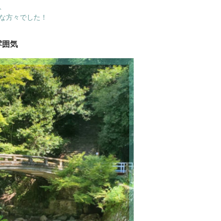
、
な方々でした！
雰囲気