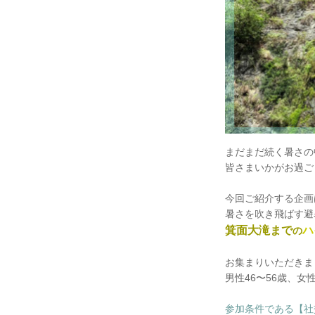
まだまだ続く暑さの
皆さまいかがお過ご
今回ご紹介する企画
暑さを吹き飛ばす避
箕面大滝まで
ハ
の
お集まりいただきま
男性46〜56歳、女
参加条件である【社