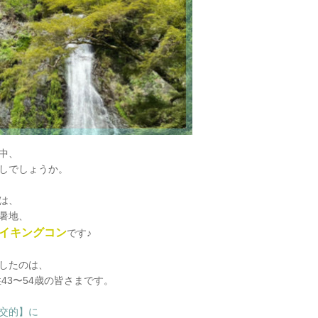
中、
しでしょうか。
は、
暑地、
イキングコン
です♪
したのは、
性43〜54歳の皆さまです。
交的】に