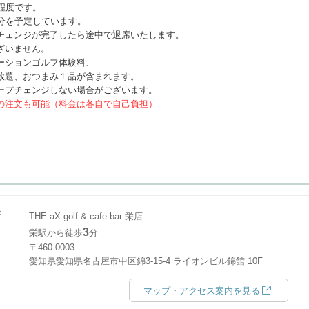
程度です。
0分を予定しています。
チェンジが完了したら途中で退席いたします。
ざいません。
ーションゴルフ体験料、
題、おつまみ１品が含まれます。
ープチェンジしない場合がございます。
の注文も可能（料金は各自で自己負担）
所
THE aX golf & cafe bar 栄店
3
栄駅から徒歩
分
〒460-0003
愛知県愛知県名古屋市中区錦3-15-4 ライオンビル錦館 10F
マップ・アクセス案内を見る