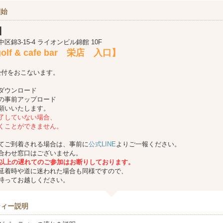
開始
】
錦3-15-4 ライオンビル錦館 10F
golf & cafe bar 栄店 入口】
受付をおこないます。
ダウンロード
の事前アップロード
願いいたします。
了していない場合、
くことができません。
てご到着される場合は、事前に
公式LINE
よりご一報ください。
合わせ窓口はございません。
分以上の遅れてのご参加はお断りしております。
延着時や道に迷われた場合も同様ですので、
持ってお越しください。
ティー説明