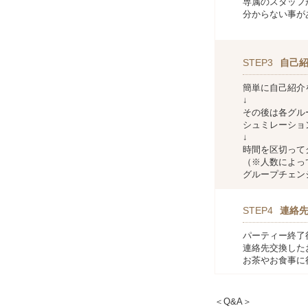
専属のスタッフ
分からない事が
STEP3
自己
簡単に自己紹介
↓
その後は各グル
シュミレーショ
↓
時間を区切って
（※人数によっ
グループチェン
STEP4
連絡
パーティー終了
連絡先交換した
お茶やお食事に
＜Q&A＞