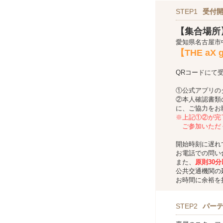
STEP1
受付
【集合場所
愛知県名古屋市中区
【THE aX 
QRコードにて
①公式アプリの
②本人確認書類
に、ご協力をお
※上記①②が完
ご参加いただ
開始時刻に遅れ
お電話での問い
また、
原則30
公共交通機関の
お時間に余裕を
STEP2
パー