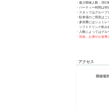
・最少開催人数：3対3
・パーティー時間は9
・スタッフはグループ
・駐車場のご用意はご
・参加費にはシュミレ
ソフトドリンク飲み放
・人数によってはグル
・別途、お酒やお食事
アクセス
開催場