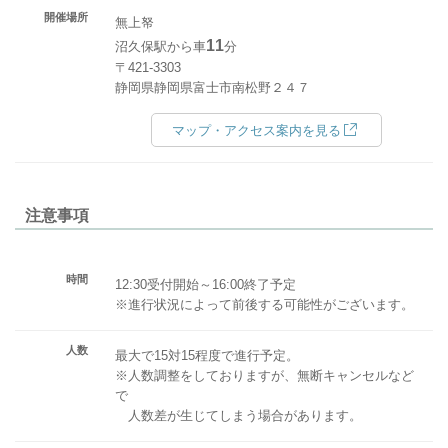
開催場所
無上帑
11
沼久保駅から車
分
〒421-3303
静岡県静岡県富士市南松野２４７
マップ・アクセス案内を見る
注意事項
時間
12:30受付開始～16:00終了予定
※進行状況によって前後する可能性がございます。
人数
最大で15対15程度で進行予定。
※人数調整をしておりますが、無断キャンセルなど
で
人数差が生じてしまう場合があります。