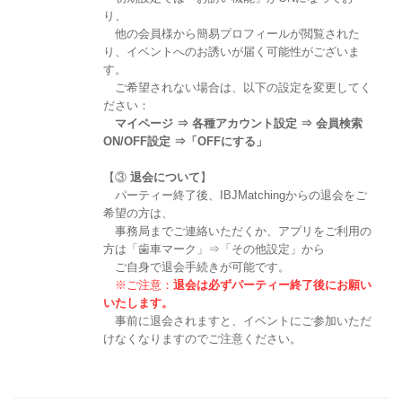
り、
他の会員様から簡易プロフィールが閲覧された
り、イベントへのお誘いが届く可能性がございま
す。
ご希望されない場合は、以下の設定を変更してく
ださい：
マイページ ⇒ 各種アカウント設定 ⇒ 会員検索
ON/OFF設定 ⇒「OFFにする」
【③
退会について
】
パーティー終了後、IBJMatchingからの退会をご
希望の方は、
事務局までご連絡いただくか、アプリをご利用の
方は「歯車マーク」⇒「その他設定」から
ご自身で退会手続きが可能です。
※ご注意：
退会は必ずパーティー終了後にお願い
いたします。
事前に退会されますと、イベントにご参加いただ
けなくなりますのでご注意ください。