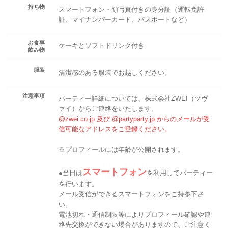
持ち物
スマートフォン・顔写真付きの身分証（運転免許
証、マイナンバーカード、パスポートなど）
お食事
ケーキとソフトドリンク付き
飲み物
服装
清潔感のある服装でお越しください。
注意事項
パーティー詳細については、株式会社ZWEI（ツヴ
ァイ）からご連絡をいたします。
@zwei.co.jp 及び @partyparty.jp からのメールが受
信可能なアドレスをご登録ください。
※プロフィールには年齢が公開されます。
スマートフォン
●当日は
を利用してパーティー
を行います。
メール受信ができるスマートフォンをご持参下さ
い。
電池切れ・通信制限等によりプロフィール確認や連
絡先交換ができない場合がありますので、ご注意く