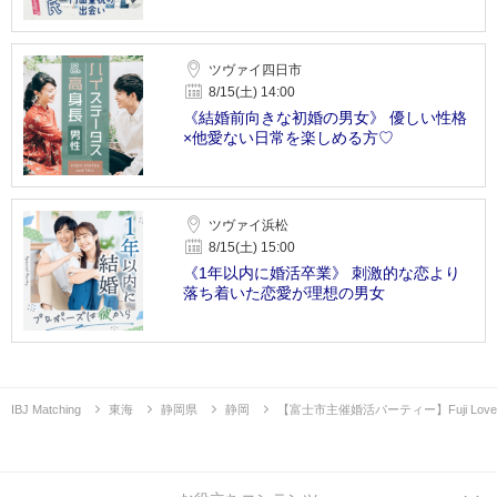
ツヴァイ四日市
8/15(土) 14:00
《結婚前向きな初婚の男女》 優しい性格
×他愛ない日常を楽しめる方♡
ツヴァイ浜松
8/15(土) 15:00
《1年以内に婚活卒業》 刺激的な恋より
落ち着いた恋愛が理想の男女
IBJ Matching
東海
静岡県
静岡
【富士市主催婚活パーティー】Fuji Lov