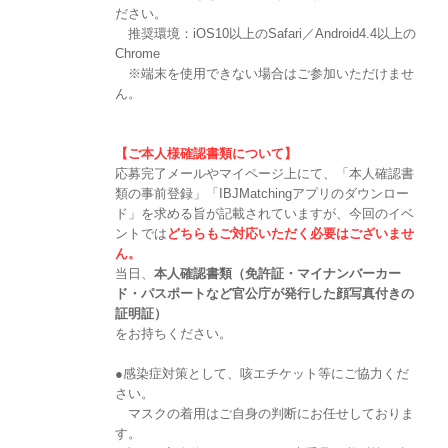
ださい。
推奨環境：iOS10以上のSafari／Android4.4以上の
Chrome
※端末を使用できない場合はご参加いただけませ
ん。
【ご本人様確認書類について】
応募完了メールやマイページ上にて、「本人確認書
類の事前登録」「IBJMatchingアプリのダウンロー
ド」を求める旨が記載されていますが、今回のイベ
ントでは
どちらもご対応いただく必要はございませ
ん。
当日、
本人確認書類（免許証・マイナンバーカー
ド・パスポートなど官公庁が発行した顔写真付きの
証明証）
をお持ちください。
●感染症対策として、咳エチケット等にご協力くだ
さい。
マスクの着用はご自身の判断にお任せしておりま
す。