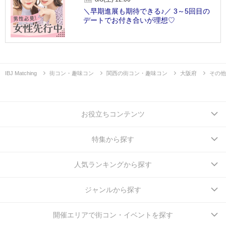
＼早期進展も期待できる♪／ 3～5回目の
デートでお付き合いが理想♡
IBJ Matching
街コン・趣味コン
関西の街コン・趣味コン
大阪府
その他
お役立ちコンテンツ
特集から探す
人気ランキングから探す
ジャンルから探す
開催エリアで街コン・イベントを探す