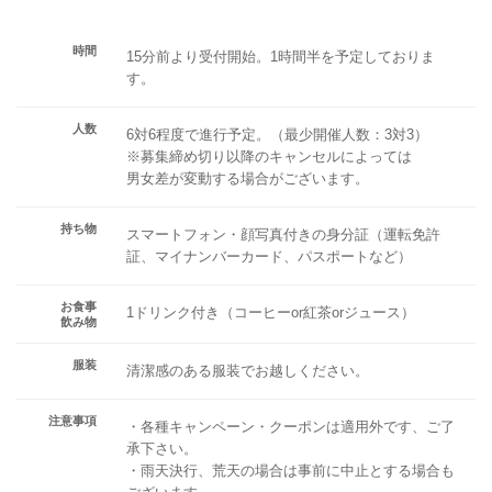
時間
15分前より受付開始。1時間半を予定しておりま
す。
人数
6対6程度で進行予定。（最少開催人数：3対3）
※募集締め切り以降のキャンセルによっては
男女差が変動する場合がございます。
持ち物
スマートフォン・顔写真付きの身分証（運転免許
証、マイナンバーカード、パスポートなど）
お食事
1ドリンク付き（コーヒーor紅茶orジュース）
飲み物
服装
清潔感のある服装でお越しください。
注意事項
・各種キャンペーン・クーポンは適用外です、ご了
承下さい。
・雨天決行、荒天の場合は事前に中止とする場合も