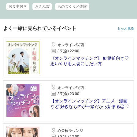
お食事付き
おさんぽ
ものづくり／体験
よく一緒に見られているイベント
もっと見る
オンライン/関西
8/7(金) 22:00
《オンラインマッチング》 結婚前向き♡
思いやりを大切にしたい方
オンライン/関西
8/7(金) 23:00
【オンラインマッチング】アニメ・漫画
など 好きなものが一緒だから始まる恋♡
心斎橋ラウンジ
8/8(土) 12:00