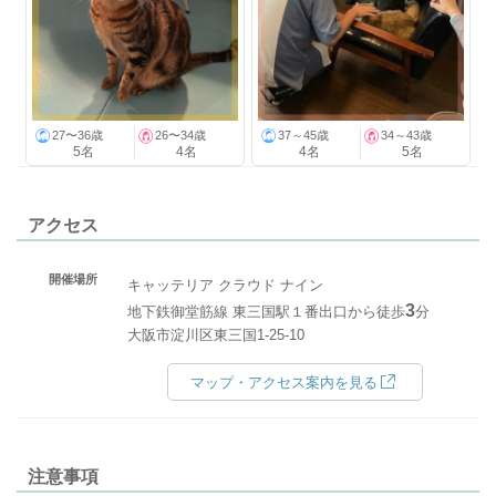
27〜36歳
26〜34歳
37～45歳
34～43歳
5名
4名
4名
5名
アクセス
開催場所
キャッテリア クラウド ナイン
3
地下鉄御堂筋線 東三国駅１番出口から徒歩
分
大阪市淀川区東三国1-25-10
マップ・アクセス案内を見る
注意事項