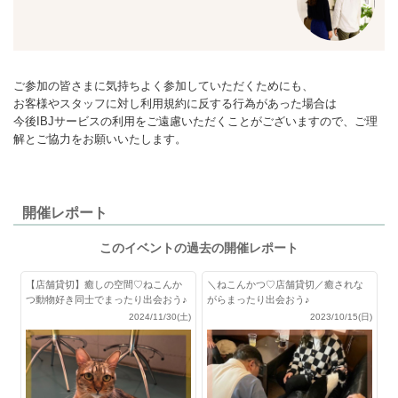
ご参加の皆さまに気持ちよく参加していただくためにも、
お客様やスタッフに対し利用規約に反する行為があった場合は
今後IBJサービスの利用をご遠慮いただくことがございますので、ご理
解とご協力をお願いいたします。
開催レポート
このイベントの過去の開催レポート
【店舗貸切】癒しの空間♡ねこんか
＼ねこんかつ♡店舗貸切／癒されな
つ動物好き同士でまったり出会おう♪
がらまったり出会おう♪
2024/11/30(土)
2023/10/15(日)