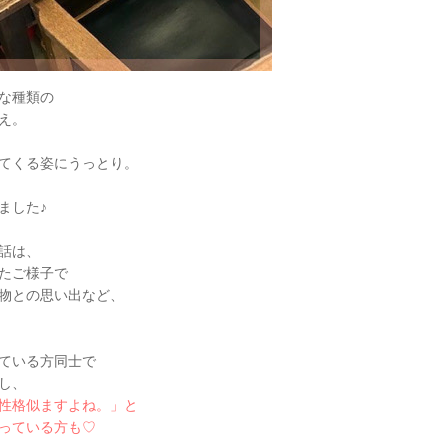
な種類の
え。
てくる姿にうっとり。
ました♪
話は、
たご様子で
物との思い出など、
ている方同士で
し、
性格似ますよね。」と
っている方も♡