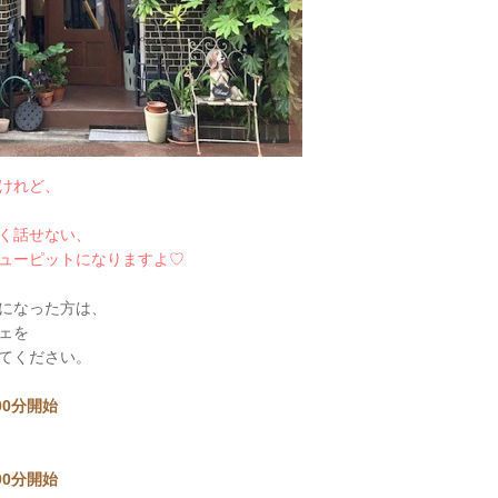
けれど、
く話せない、
ューピットになりますよ♡
になった方は、
ェを
てください。
時00分開始
時00分開始