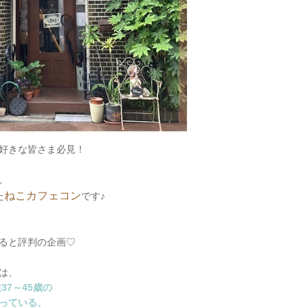
好きな皆さま必見！
、
ねこカフェコン
た
です♪
ると評判の企画♡
は、
37～45歳の
っている、