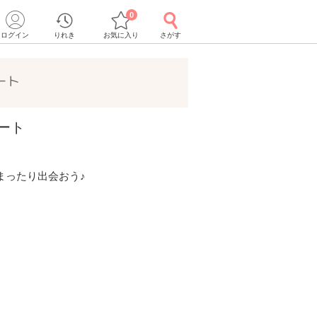
0
ログイン
りれき
お気に入り
さがす
ート
ポート
まったり出会おう♪